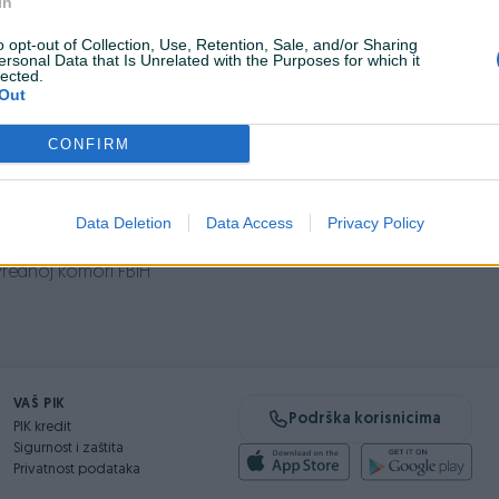
In
redovanja.
, profesionalnih i stručno osposobljenih osoba koje će nastojat
o opt-out of Collection, Use, Retention, Sale, and/or Sharing
ersonal Data that Is Unrelated with the Purposes for which it
lected.
Out
CONFIRM
Data Deletion
Data Access
Privacy Policy
nika kod Federalnog minstarstva trgovine
vrednoj komori FBiH
VAŠ PIK
Podrška korisnicima
PIK kredit
Sigurnost i zaštita
Privatnost podataka