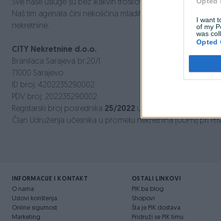
Opted 
Sve naše usluge su bez ikakvih troškova prije realizacije pos
Naš tim agenata čini nekoličina mladih, sposobnih, ljubaznih
I want t
nekretnine.
of my P
was col
Opted 
CITY Nekretnine d.o.o.
Branilaca Sarajeva br.20/I
71000 Sarajevo
ID broj: 4202235290002
PDV broj: 202235290002
Registarski broj posrednika
25/2022
upisan u Registar posred
Član Udruženja učesnika u prometu nekretnina (UUPN) pri Pri
INFORMACIJE I KONTAKT
OSTALI LINKOVI
O nama
PIK.ba blog
Uslovi korištenja
Shopovi
Online sigurnost
Šta je PIK dostava
Marketing
Pridruži se PIK timu