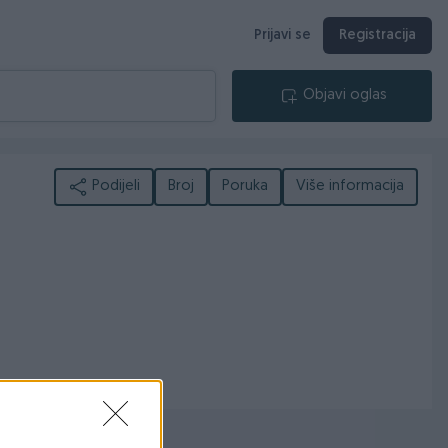
Prijavi se
Registracija
Objavi oglas
Podijeli
Broj
Poruka
Više informacija