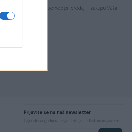
i da Vam pruže najbolju pomoć pri prodaji ili zakupu Vaše
Prijavite se na naš newsletter
Najnovije pogodnosti, savjeti i akcije — direktno na vaš email.