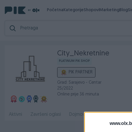
Početna
Kategorije
Shopovi
Marketing
Blog
S
City_Nekretnine
PLATINUM PIK SHOP
PIK PARTNER
Grad: Sarajevo - Centar
25/2022
Online prije 36 minuta
O nama
Aktivni
Završeni oglasi
Dojmovi
Radno
www.olx.b