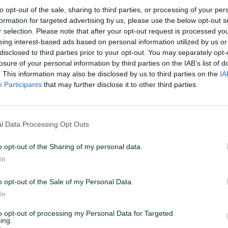
to opt-out of the sale, sharing to third parties, or processing of your per
 nekretnine
/ posredovanje u prometu nekretnina / agencija za
formation for targeted advertising by us, please use the below opt-out s
r selection. Please note that after your opt-out request is processed y
 povjerenje klijenata na prvom mjestu.
eing interest-based ads based on personal information utilized by us or
etnina.
disclosed to third parties prior to your opt-out. You may separately opt-
losure of your personal information by third parties on the IAB’s list of
onalno fotografisanje vaše nekretnine, te pravimo detaljnu pon
. This information may also be disclosed by us to third parties on the
IA
g posredovanja, uz obostrano zadovoljstvo.
Participants
that may further disclose it to other third parties.
l Data Processing Opt Outs
o opt-out of the Sharing of my personal data.
ne platformama
In
 / zakupcima
e / zakupa
o opt-out of the Sale of my Personal Data.
metu nekretnina
In
to opt-out of processing my Personal Data for Targeted
ing.