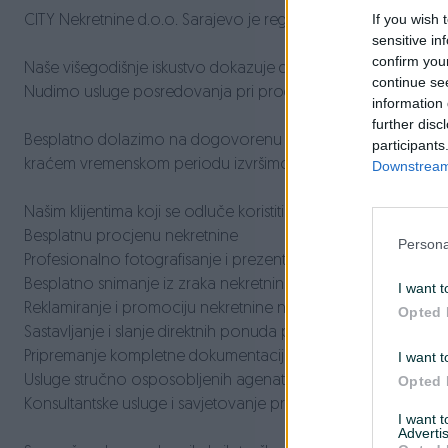
If you wish 
CITY Nekretnine d.o.o. Sarajevo je registrovana
agencija za
sensitive in
confirm you
Naše višegodišnje iskustvo dokazuje da nam je zadovoljstvo i
continue se
Nudimo usluge posredovanja pri prodaji i iznajmljivanju nekr
information 
further disc
Besplatno dolazimo na dogovorenu adresu, obavljamo profesi
participants
kraćem vremenskom periodu izvršimo realizaciju ugovoreno
Downstream 
Našim klijentima koji se odluče koristiti naše usluge nudimo:
Besplatnu procjenu nekretnine
Persona
Profesionalno fotografisanje i prezentaciju vaše nekretnine
Besplatno snimanje iz zraka nekretnine
I want t
Reklamiranje i promociju nekretnine na mnogobrojnim onli
Opted 
Sastavljanje i slanje direktnih ponuda potencijalnim kupcima
Pripremanje kompletne dokumentacije za realizaciju prodaj
I want t
Usluge stručno osposobljenih agenata posredovanja u pro
Opted 
Konsultantske usluge i savjetovanje pri prometu nekretnina
I want 
Advertis