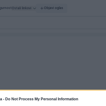
igurnost
Objavi oglas
Ostali linkovi
 vrijeme
a -
Do Not Process My Personal Information