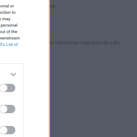
sonal or
 poslovanje nekretninama.
ection to
ou may
 personal
out of the
 downstream
udu i prezentaciju vaše nekretnine i nastojimo da u što
B’s List of