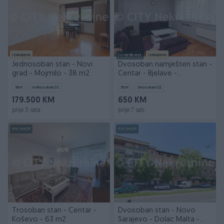
Izdvojeno
Iznajmljivanje
Izdvojeno
Jednosoban stan - Novi
Dvosoban namješten stan -
grad - Mojmilo - 38 m2
Centar - Bjelave -
Podhrastovi - 50 m2
38
㎡
Jednosoban (1)
50
㎡
Dvosoban (2)
179.500 KM
650 KM
prije 3 sata
prije 7 sati
PIK SHOP
PIK SHOP
Trosoban stan - Centar -
Dvosoban stan - Novo
Koševo - 63 m2
Sarajevo - Dolac Malta -