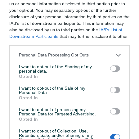
Sarajevo - Hrasno - 36 m2
Sarajevo - Grbavica - 70
us or personal information disclosed to third parties prior to
m2
your opt-out. You may separately opt-out of the further
36
㎡
Dvosoban (2)
70
㎡
Trosoban (3)
disclosure of your personal information by third parties on the
205.000 KM
1.350 KM
IAB’s list of downstream participants. This information may
prije 2 dana
prije 2 dana
also be disclosed by us to third parties on the
IAB’s List of
Downstream Participants
that may further disclose it to other
PIK SHOP
PIK SHOP
third parties.
Personal Data Processing Opt Outs
I want to opt-out of the Sharing of my
personal data.
Opted In
Iznajmljivanje
Iznajmljivanje
Poslovni prostor - Centar -
Trosoban namješten stan -
I want to opt-out of the Sale of my
Personal Data.
Ciglane - 46 m2
Istočno Sarajevo - 70 m2
Opted In
46
㎡
2
70
㎡
Trosoban (3)
I want to opt-out of processing my
700 KM
700 KM
Personal Data for Targeted Advertising.
prije 2 dana
prije 2 dana
Opted In
PIK SHOP
PIK SHOP
I want to opt-out of Collection, Use,
Retention, Sale, and/or Sharing of my