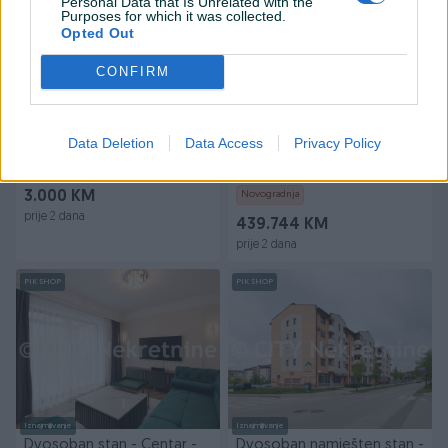
Personal Data that Is Unrelated with the
Purposes for which it was collected.
Opted Out
CONFIRM
Iznajmljivanje
Poslovni objekat - Skladište
Trosoban stan - Centar -
Data Deletion
Data Access
Privacy Policy
- Srebrenik - Špionica
Mejtaš - Novogradnja - 68
m2
68
㎡
Trosoban (3)
3.000 KM
Novogradnja
prije 2 dana
439.744 KM
prije 2 dana
PIK SHOP
PIK SHOP
Iznajmljivanje
Iznajmljivanje
Dvosoban stan - Centar -
Dvosoban namješten stan -