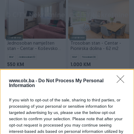
Iznajmljivanje
Iznajmljivanje
Jednosoban namješten
Trosoban stan - Centar -
stan - Centar - Koševsko
Pionirska dolina - 62 m2
brdo - 30 m2
30
㎡
Jednosoban (1)
62
㎡
Trosoban (3)
550 KM
1.000 KM
prije dan
prije 2 dana
www.olx.ba -
Do Not Process My Personal
PIK SHOP
PIK SHOP
Information
If you wish to opt-out of the sale, sharing to third parties, or
processing of your personal or sensitive information for
targeted advertising by us, please use the below opt-out
section to confirm your selection. Please note that after your
opt-out request is processed you may continue seeing
Iznajmljivanje
Dvosoban stan - Novo
Trosoban stan - Novo
interest-based ads based on personal information utilized by