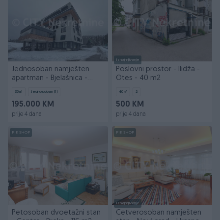
Iznajmljivanje
Jednosoban namješten
Poslovni prostor - Ilidža -
apartman - Bjelašnica -
Otes - 40 m2
Phoenix - 35 m2
35
㎡
Jednosoban (1)
40
㎡
2
195.000 KM
500 KM
prije 4 dana
prije 4 dana
PIK SHOP
PIK SHOP
Iznajmljivanje
Petosoban dvoetažni stan
Četverosoban namješten