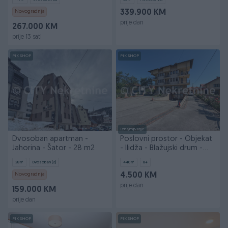
Novogradnja
339.900 KM
prije dan
267.000 KM
prije 13 sati
PIK SHOP
PIK SHOP
Iznajmljivanje
Dvosoban apartman -
Poslovni prostor - Objekat
Jahorina - Šator - 28 m2
- Ilidža - Blažujski drum -
440 m2
28
㎡
Dvosoban (2)
440
㎡
8+
Novogradnja
4.500 KM
prije dan
159.000 KM
prije dan
PIK SHOP
PIK SHOP