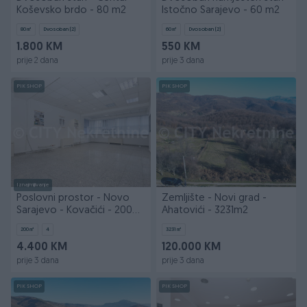
Koševsko brdo - 80 m2
Istočno Sarajevo - 60 m2
80
㎡
Dvosoban (2)
60
㎡
Dvosoban (2)
1.800 KM
550 KM
prije 2 dana
prije 3 dana
PIK SHOP
PIK SHOP
Iznajmljivanje
Poslovni prostor - Novo
Zemljište - Novi grad -
Sarajevo - Kovačići - 200
Ahatovići - 3231m2
m2
200
㎡
4
3231
㎡
4.400 KM
120.000 KM
prije 3 dana
prije 3 dana
PIK SHOP
PIK SHOP