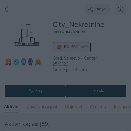
Podijeli
City_Nekretnine
PLATINUM PIK SHOP
PIK PARTNER
Grad: Sarajevo - Centar
25/2022
Online prije 4 sata
Broj
Poruka
Aktivni
Završeni oglasi
Dojmovi
O nama
Radno v
Aktivni oglasi (89)