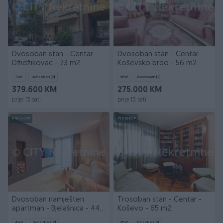
Dvosoban stan - Centar -
Dvosoban stan - Centar -
Džidžikovac - 73 m2
Koševsko brdo - 56 m2
73
㎡
Dvosoban (2)
56
㎡
Dvosoban (2)
379.600 KM
275.000 KM
prije 13 sati
prije 13 sati
PIK SHOP
PIK SHOP
Dvosoban namješten
Trosoban stan - Centar -
apartman - Bjelašnica - 44
Koševo - 65 m2
m2
44
㎡
Dvosoban (2)
65
㎡
Trosoban (3)