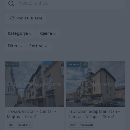
Poništi filtere
Kategorija
Cijena
Filteri
Sortiraj
PIK SHOP
PIK SHOP
Trosoban stan - Centar -
Trosoban adaptiran stan -
Mejtaš - 75 m2
Centar - Višnjik - 78 m2
75
㎡
Trosoban (3)
78
㎡
Trosoban (3)