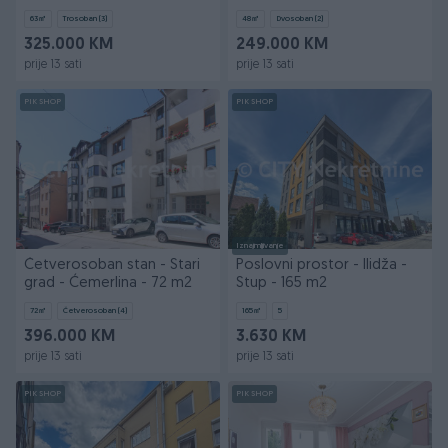
Socijalno - 48 m2
63
㎡
Trosoban (3)
48
㎡
Dvosoban (2)
325.000 KM
249.000 KM
prije 13 sati
prije 13 sati
PIK SHOP
PIK SHOP
Iznajmljivanje
Četverosoban stan - Stari
Poslovni prostor - Ilidža -
grad - Ćemerlina - 72 m2
Stup - 165 m2
72
㎡
Četverosoban (4)
165
㎡
5
396.000 KM
3.630 KM
prije 13 sati
prije 13 sati
PIK SHOP
PIK SHOP