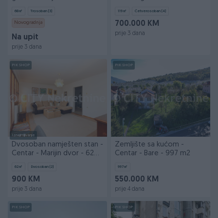
Nomad - 68 m2
grad - 119 m2
68
㎡
Trosoban (3)
119
㎡
Četverosoban (4)
Novogradnja
700.000 KM
prije 3 dana
Na upit
prije 3 dana
PIK SHOP
PIK SHOP
Iznajmljivanje
Dvosoban namješten stan -
Zemljište sa kućom -
Centar - Marijin dvor - 62
Centar - Bare - 997 m2
m2
62
㎡
Dvosoban (2)
997
㎡
900 KM
550.000 KM
prije 3 dana
prije 4 dana
PIK SHOP
PIK SHOP