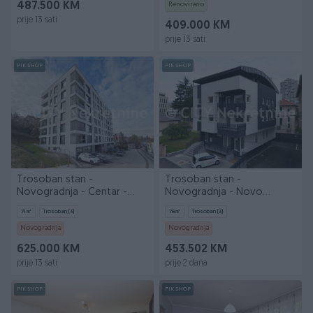
487.500 KM
Renovirano
prije 13 sati
409.000 KM
prije 13 sati
PIK SHOP
PIK SHOP
Trosoban stan -
Trosoban stan -
Novogradnja - Centar -
Novogradnja - Novo
Skenderija
Sarajevo - Čengić vila -
71
㎡
Trosoban (3)
78
㎡
Trosoban (3)
Malta
Novogradnja
Novogradnja
625.000 KM
453.502 KM
prije 13 sati
prije 2 dana
PIK SHOP
PIK SHOP