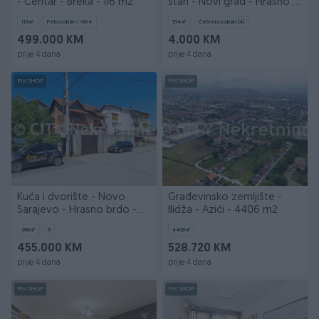
- Centar - Breka - 116 m2
stan - Novi grad - Hrasno -
Mali Bosmal
116
㎡
Petosoban I Više
154
㎡
Četverosoban (4)
499.000 KM
4.000 KM
prije 4 dana
prije 4 dana
PIK SHOP
PIK SHOP
Kuća i dvorište - Novo
Građevinsko zemljište -
Sarajevo - Hrasno brdo -
Ilidža - Azići - 4406 m2
266 m2
266
㎡
6
4406
㎡
455.000 KM
528.720 KM
prije 4 dana
prije 4 dana
PIK SHOP
PIK SHOP