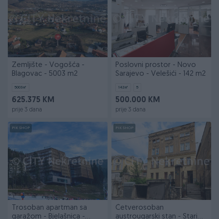
Zemljište - Vogošća -
Poslovni prostor - Novo
Blagovac - 5003 m2
Sarajevo - Velešići - 142 m2
5003
㎡
142
㎡
5
625.375 KM
500.000 KM
prije 3 dana
prije 3 dana
PIK SHOP
PIK SHOP
Trosoban apartman sa
Četverosoban
garažom - Bjelašnica -
austrougarski stan - Stari