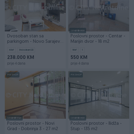
Iznajmljivanje
Dvosoban stan sa
Poslovni prostor - Centar -
parkingom - Novo Sarajevo
Marijin dvor - 18 m2
- Kovačići - 43 m2
43
㎡
Dvosoban (2)
18
㎡
1
238.000 KM
550 KM
prije 4 dana
prije 4 dana
PIK SHOP
PIK SHOP
Iznajmljivanje
Iznajmljivanje
Poslovni prostor - Novi
Poslovni prostor - Ilidža -
Grad - Dobrinja 3 - 27 m2
Stup - 135 m2