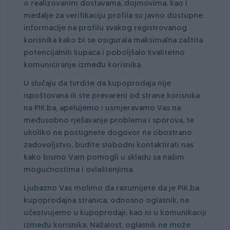
o realizovanim dostavama, dojmovima, kao i
medalje za verifikaciju profila su javno dostupne
informacije na profilu svakog registrovanog
korisnika kako bi se osigurala maksimalna zaštita
potencijalnih kupaca i poboljšalo kvalitetno
komuniciranje između korisnika.
U slučaju da tvrdite da kupoprodaja nije
ispoštovana ili ste prevareni od strane korisnika
na PIK.ba, apelujemo i usmjeravamo Vas na
međusobno rješavanje problema i sporova, te
ukoliko ne postignete dogovor na obostrano
zadovoljstvo, budite slobodni kontaktirati nas
kako bismo Vam pomogli u skladu sa našim
mogućnostima i ovlaštenjima.
Ljubazno Vas molimo da razumijete da je PIK.ba
kupoprodajna stranica, odnosno oglasnik, ne
učestvujemo u kupoprodaji, kao ni u komunikaciji
između korisnika. Nažalost, oglasnik ne može