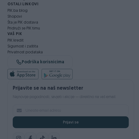
OSTALI LINKOVI
PIK.ba blog
Shopovi
Šta je PIK dostava
Pridruži se PIK timu
VAŠ PIK
PIK kredit
Sigurnost i zaštita
Privatnost podataka
Podrška korisnicima
Prijavite se na naš newsletter
Najnovije pogodnosti, savjeti i akcije — direktno na vaš email.
Prijavi se