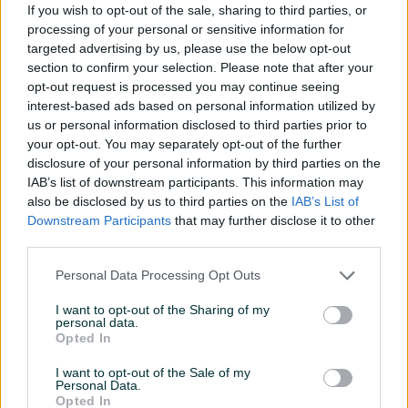
If you wish to opt-out of the sale, sharing to third parties, or
zaključivanja kupoprodaje. Snimanje i učitavanje
processing of your personal or sensitive information for
originalnih i kvalitetnih fotografija Vaš oglas
targeted advertising by us, please use the below opt-out
učinit će autentičnim i izdvojiti ga od ostalih
section to confirm your selection. Please note that after your
oglasa na PIK.ba.
opt-out request is processed you may continue seeing
interest-based ads based on personal information utilized by
us or personal information disclosed to third parties prior to
your opt-out. You may separately opt-out of the further
disclosure of your personal information by third parties on the
Način plaćanja i dostava
IAB’s list of downstream participants. This information may
Koji način dostave je najsigurniji?
also be disclosed by us to third parties on the
IAB’s List of
PIK.ba preporučuje PIK integrisanu dostavu kao
Downstream Participants
that may further disclose it to other
third parties.
siguran način dostave pošiljki. Kao vid zaštite pri
kupoprodajama, koristeći PIK integrisanu
Personal Data Processing Opt Outs
dostavu, uveli smo zaštitu povrata pošiljke, na
način da PIK.ba snosi troškove povrata u slučaju
I want to opt-out of the Sharing of my
personal data.
da kupac odbije prijem pošiljke. Dostupan način
Opted In
preuzimanja željenog proizvoda jeste i lično
preuzimanje, koje Vam ostavlja mogućnost
I want to opt-out of the Sale of my
Personal Data.
provjere proizvoda i utvrđivanje generalnog
Opted In