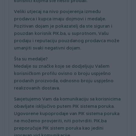
korisnici kojima ste nešto prodali.
Veliki utjecaj na nivo povjerenja između
prodavca i kupca imaju dojmovi i medalje.
Pozitivan dojam je pokazatelj da ste siguran i
pouzdan korisnik PIK.ba, u suprotnom, Vašu
prodaju i reputaciju pouzdanog prodavca može
umanjiti svaki negativni dojam.
Šta su medalje?
Medalje su značke koje se dodjeljuju Vašem
korisničkom profilu ovisno o broju uspješno
prodanih proizvoda, odnosno broju uspješno
realizovanih dostava.
Savjetujemo Vam da komunikaciju sa korisnicima
obavljate isključivo putem PIK sistema poruka.
Ugovorene kupoprodaje van PIK sistema poruka
ne možemo provjeriti, niti potvrditi. PIK.ba
preporučuje PIK sistem poruka kao jedini
ispravan vid komunikacije.