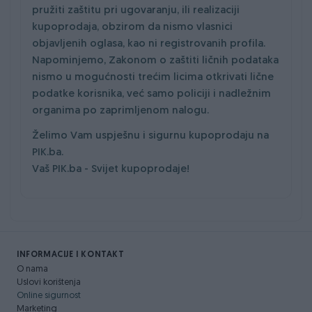
pružiti zaštitu pri ugovaranju, ili realizaciji
kupoprodaja, obzirom da nismo vlasnici
objavljenih oglasa, kao ni registrovanih profila.
Napominjemo, Zakonom o zaštiti ličnih podataka
nismo u mogućnosti trećim licima otkrivati lične
podatke korisnika, već samo policiji i nadležnim
organima po zaprimljenom nalogu.
Želimo Vam uspješnu i sigurnu kupoprodaju na
PIK.ba.
Vaš PIK.ba - Svijet kupoprodaje!
INFORMACIJE I KONTAKT
O nama
Uslovi korištenja
Online sigurnost
Marketing