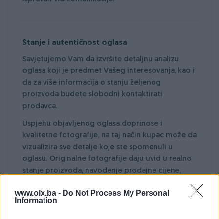
Stanje i autentičnost oglasa
Savjetujemo Vam da izvršite detaljnu analizu
oglasa koji je predmet Vašeg interesovanja, kao i
da za više informacija o stanju željenog
proizvoda budete slobodni kontaktirati
prodavca.
Uspjehu objavljenog oglasa doprinose i
kvalitetne fotografije, na taj način kupac može da
vizualizira sve detalje koje ste spomenuli u
oglasu. Originalne fotografije daju uvid u realno
stanje proizvoda, navođenje prodajne cijene,
stanje oglasa (novo ili korišteno), generalno
www.olx.ba -
Do Not Process My Personal
stanje proizvoda, kao i jasno definisani uslovi
Information
kupoprodaje doprinose prodaji proizvoda, a
kupcu daju sigurnost i povjerenje prije