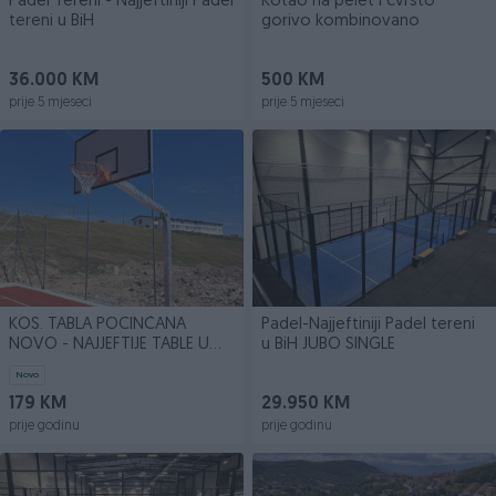
Padel Tereni - Najjeftiniji Padel
Kotao na pelet i čvrsto
tereni u BiH
gorivo kombinovano
36.000 KM
500 KM
prije 5 mjeseci
prije 5 mjeseci
KOS. TABLA POCINČANA
Padel-Najjeftiniji Padel tereni
NOVO - NAJJEFTIJE TABLE U
u BiH JUBO SINGLE
BIH
Novo
179 KM
29.950 KM
prije godinu
prije godinu