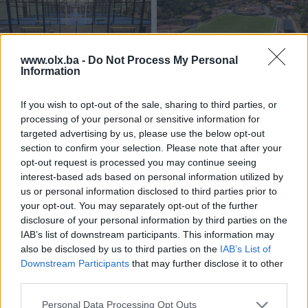
www.olx.ba -
Do Not Process My Personal
Information
Dostupno
Padel-Najjeftiniji Padel tereni
UMJETNA TRAVA
If you wish to opt-out of the sale, sharing to third parties, or
u BiH
processing of your personal or sensitive information for
Novo
targeted advertising by us, please use the below opt-out
41.200 KM
51 KM
section to confirm your selection. Please note that after your
prije godinu
prije godinu
opt-out request is processed you may continue seeing
interest-based ads based on personal information utilized by
us or personal information disclosed to third parties prior to
your opt-out. You may separately opt-out of the further
disclosure of your personal information by third parties on the
IAB’s list of downstream participants. This information may
also be disclosed by us to third parties on the
IAB’s List of
Downstream Participants
that may further disclose it to other
third parties.
Dostupno
PATIKE NIKE DM0829 002 -
PATIKE NIKE DM0829 001 -
Personal Data Processing Opt Outs
AKCIJSKA CIJENA 189,00 KM
AKCIJSKA CIJENA 189,00 KM