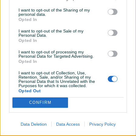
Novo
Novo
I want to opt-out of the Sharing of my
personal data.
209 KM
189 KM
Opted In
prije 2 godine
prije 2 godine
I want to opt-out of the Sale of my
Personal Data.
Opted In
I want to opt-out of processing my
Personal Data for Targeted Advertising.
Opted In
I want to opt-out of Collection, Use,
Retention, Sale, and/or Sharing of my
Dostupno
Personal Data that Is Unrelated with the
RUK.LOPTA SELECT- VELIČINA 1
PATIKE NIKE DM0829 010 -
Purposes for which it was collected.
- AKCIJSKA CIJENA 59,00 KM
AKCIJSKA CIJENA 189,00 KM
Opted Out
Novo
Novo
CONFIRM
59 KM
189 KM
prije 2 godine
prije 2 godine
Data Deletion
Data Access
Privacy Policy