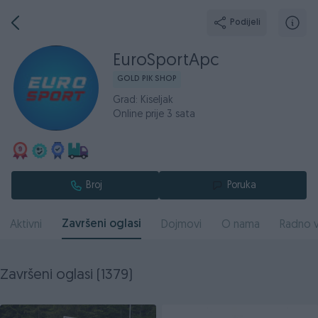
Podijeli
EuroSportApc
GOLD PIK SHOP
Grad: Kiseljak
Online prije 3 sata
Broj
Poruka
Završeni oglasi
Aktivni
Dojmovi
O nama
Radno v
Završeni oglasi (1379)