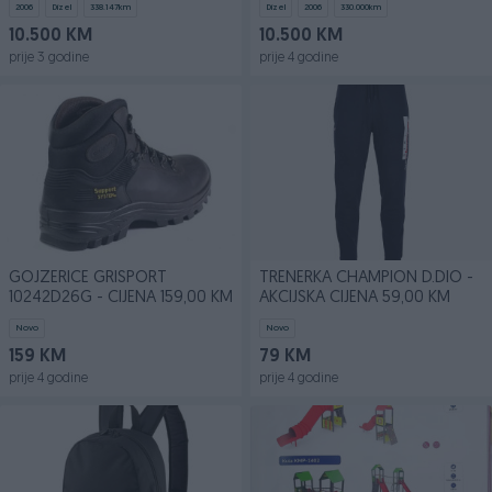
2006
Dizel
338.147
km
Dizel
2006
330.000
km
10.500 KM
10.500 KM
prije 3 godine
prije 4 godine
GOJZERICE GRISPORT
TRENERKA CHAMPION D.DIO -
10242D26G - CIJENA 159,00 KM
AKCIJSKA CIJENA 59,00 KM
Novo
Novo
159 KM
79 KM
prije 4 godine
prije 4 godine