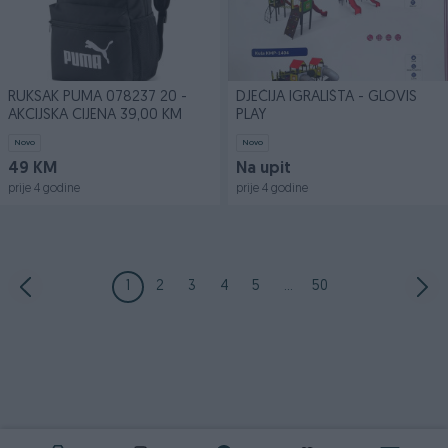
RUKSAK PUMA 078237 20 -
DJEČIJA IGRALIŠTA - GLOVIS
AKCIJSKA CIJENA 39,00 KM
PLAY
Novo
Novo
49 KM
Na upit
prije 4 godine
prije 4 godine
1
2
3
4
5
...
50