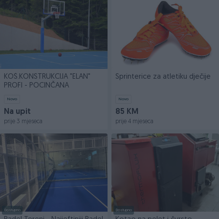
KOŠ.KONSTRUKCIJA "ELAN"
Sprinterice za atletiku dječije
PROFI - POCINČANA
Novo
Novo
Na upit
85 KM
prije 3 mjeseca
prije 4 mjeseca
Dostupno
Dostupno