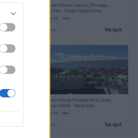
Welcome Home stanovi | Prodaja -
Čengić Vila - Ferde Hauptmana
Dvosoban (2)
54
㎡
Na upit
Na upit
prije godinu
aja - C5
Welcome Home Prodaja Novi Grad
Trosoban 88m2 - Nedžarići
Trosoban (3)
88
㎡
Na upit
Na upit
prije godinu