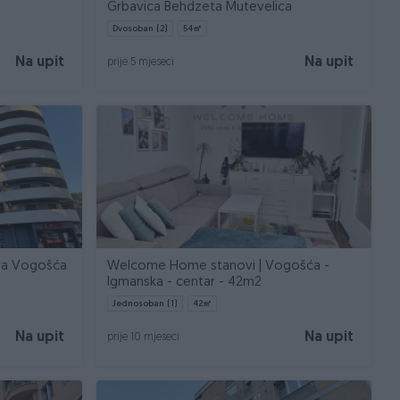
Grbavica Behdzeta Mutevelica
Dvosoban (2)
54
㎡
Na upit
Na upit
prije 5 mjeseci
va Vogošća
Welcome Home stanovi | Vogošća -
Igmanska - centar - 42m2
Jednosoban (1)
42
㎡
Na upit
Na upit
prije 10 mjeseci