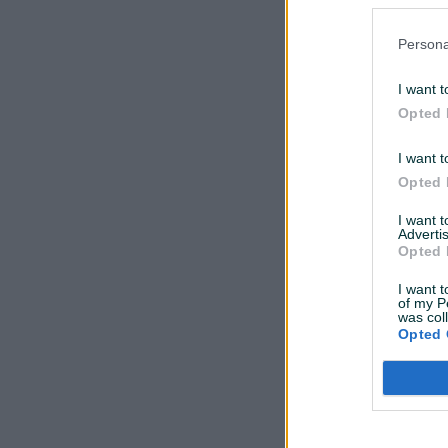
Welcome Hom
- Novi grad
Persona
Dvosoban (2)
I want t
prije godinu
Opted 
I want t
Opted 
I want 
Advertis
Opted 
I want t
of my P
was col
Welcome Hom
Opted 
- TMP - 40
Jednosoban (1)
prije godinu