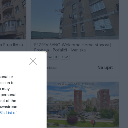
REZERVISANO Welcome Home stanovi |
Prodaja - Pofalići - Ivanjska
Jednosoban (1)
40
㎡
Na upit
Na upit
prije 10 mjeseci
sonal or
ection to
ou may
 personal
out of the
 downstream
B’s List of