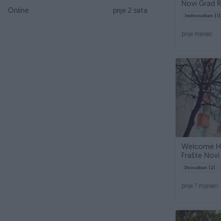
Novi Grad 
Online
prije 2 sata
Jednosoban (1)
prije mjesec
Welcome Ho
Frašte Nov
Dvosoban (2)
prije 7 mjeseci