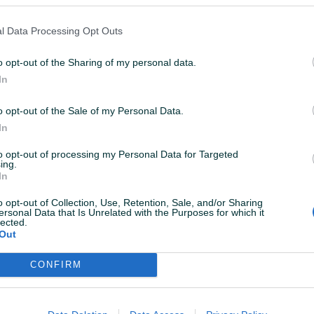
e stanovi | Alipašino polje
WHome stanovi | Prodaja - Dobrinja V -
 - 48m2
ADAPTIRAN - HITNA PRODAJA
l Data Processing Opt Outs
48
㎡
Trosoban (3)
57
㎡
o opt-out of the Sharing of my personal data.
Na upit
prije godinu
In
o opt-out of the Sale of my Personal Data.
In
to opt-out of processing my Personal Data for Targeted
ing.
In
o opt-out of Collection, Use, Retention, Sale, and/or Sharing
ersonal Data that Is Unrelated with the Purposes for which it
lected.
e stanovi | Alipašino polje
Welcome Home stanovi | Prod
Out
m2 PRODAJA
Dobrinja
40
㎡
Dvosoban (2)
59.73
㎡
CONFIRM
Na upit
prije godinu