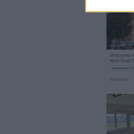
Welcome Ho
Novi Grad 
Jednosoban (1)
prije godinu