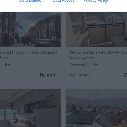
Data Deletion
Data Access
Privacy Policy
me | Prodaja - Stan Vojničko
Welcome Home PRODAJA Dvo
39m2
Grbavica 51m2
39
㎡
Dvosoban (2)
51
㎡
Na upit
2
prije 2 godine