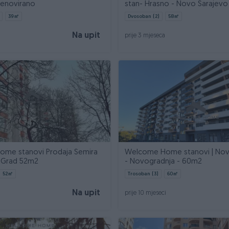
Renovirano
stan- Hrasno - Novo Sarajevo
39
㎡
Dvosoban (2)
58
㎡
Na upit
prije 3 mjeseca
me stanovi Prodaja Semira
Welcome Home stanovi | No
i Grad 52m2
- Novogradnja - 60m2
52
㎡
Trosoban (3)
60
㎡
Na upit
prije 10 mjeseci