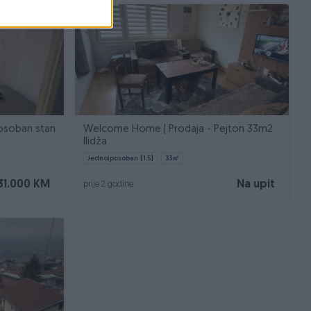
soban stan
Welcome Home | Prodaja - Pejton 33m2
Ilidža
Jednoiposoban (1.5)
33
㎡
31.000 KM
Na upit
prije 2 godine