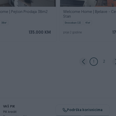
me | Pejton Prodaja 38m2
Welcome Home | Bjelave - Ce
Stan
38
㎡
Dvosoban (2)
41
㎡
135.000 KM
1
prije 2 godine
1
2
VAŠ PIK
Podrška korisnicima
PIK kredit