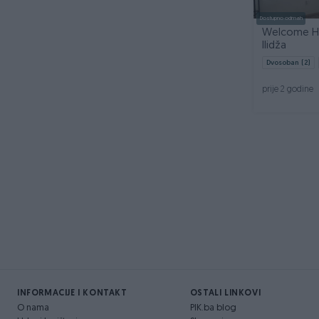
Dostupno odmah
Welcome Ho
Ilidža
Dvosoban (2)
prije 2 godine
INFORMACIJE I KONTAKT
OSTALI LINKOVI
O nama
PIK.ba blog