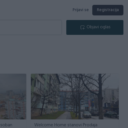
Prijavi se
Registracija
Objavi oglas
osoban
Welcome Home stanovi Prodaja