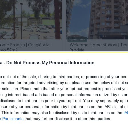
Dostupno odmah
me Prodaja | Čengić Vila -
Welcome Home stanovi | Tibra Stup Ilidza
evo 57m2
Prodaja
57
㎡
Dvosoban (2)
48.66
㎡
a -
Do Not Process My Personal Information
Na upit
i
prije 10 mjeseci
to opt-out of the sale, sharing to third parties, or processing of your per
formation for targeted advertising by us, please use the below opt-out s
r selection. Please note that after your opt-out request is processed y
eing interest-based ads based on personal information utilized by us or
disclosed to third parties prior to your opt-out. You may separately opt-
losure of your personal information by third parties on the IAB’s list of
. This information may also be disclosed by us to third parties on the
IA
Participants
that may further disclose it to other third parties.
Dostupno odmah