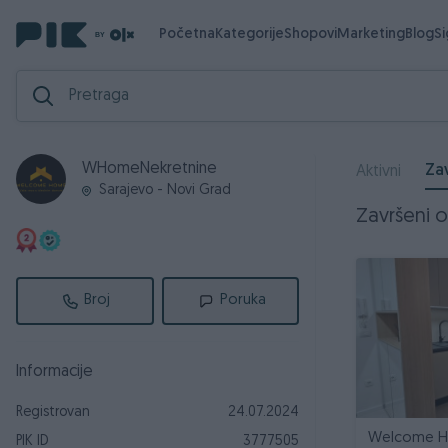
Početna
Kategorije
Shopovi
Marketing
Blog
S
WHomeNekretnine
Zav
Aktivni
Sarajevo - Novi Grad
Završeni o
Broj
Poruka
Informacije
Registrovan
24.07.2024
Welcome Ho
PIK ID
3777505