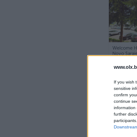
Welcome Ho
Novo Saraj
Dvosoban (2)
www.olx.b
prije 10 mjesec
If you wish 
sensitive in
confirm you
continue se
information 
further disc
participants
Downstream 