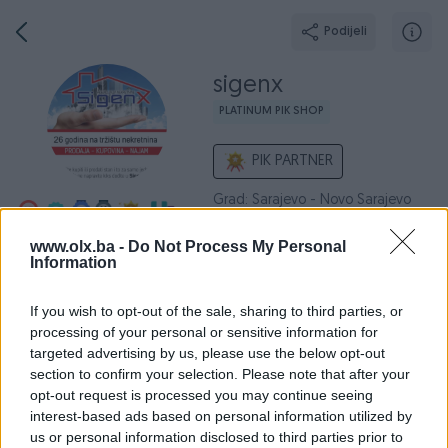
Podijeli
sigenx
PLATINUM PIK SHOP
PIK PARTNER
Grad: Sarajevo - Novo Sarajevo
Online prije 16 minuta
www.olx.ba -
Do Not Process My Personal
Information
Broj
Poruka
If you wish to opt-out of the sale, sharing to third parties, or
processing of your personal or sensitive information for
O nama
Aktivni
Završeni oglasi
Dojmovi
Radno v
targeted advertising by us, please use the below opt-out
section to confirm your selection. Please note that after your
opt-out request is processed you may continue seeing
interest-based ads based on personal information utilized by
us or personal information disclosed to third parties prior to