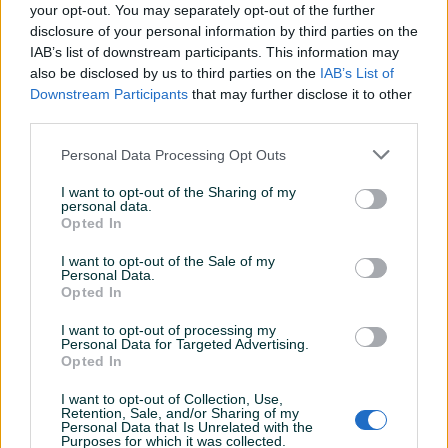
Agencija
Sigenx
osnovana je u Sarajevu
1997
. godine i važi za
your opt-out. You may separately opt-out of the further
jednu od vodećih agencija za nekretnine u Bosni i Hercegovini.
disclosure of your personal information by third parties on the
Svakako sa najdužim radom i kontinuiranim prisustvom na tržištu
IAB’s list of downstream participants. This information may
also be disclosed by us to third parties on the
IAB’s List of
nekretnina, uspješno i u kontinuitetu poslujemo 20 godina. U
Downstream Participants
that may further disclose it to other
našem poslovnom pristupu klijent je na centralnom mjestu i
third parties.
važno nam je da je klijent zadovoljan sa ishodom posla. Imajući
to u vidu, nastojimo vam pružiti istovremeno profesionalan i
Personal Data Processing Opt Outs
prijateljski vid usluge.
I want to opt-out of the Sharing of my
Naša Agencija oglašava Vašu nekretninu na aktuelnim web
personal data.
portalima, kao i printanim medijima te reklamnom bloku na
Opted In
televiziji (web portali: sigenx.com, pik.ba, nekretnine.ba,
I want to opt-out of the Sale of my
market.ba, štampa : Dnevni Avaz, Oslobođenje, SuperOGLASI sa
Personal Data.
100 objava pojedinačnih oglasa, mediji: TV Alfa i Radio EFM).
Opted In
Agencija Sigenx je prepoznatljiva a time i konkurentna na tržištu
I want to opt-out of processing my
nekretnina po oglašavanju u elektronskim i printanim medijima u
Personal Data for Targeted Advertising.
Opted In
našim poslovnicama u
Beogradu, Novom Pazaru, Frankfurtu,
Istanbulu, Podgorici i Splitu.
I want to opt-out of Collection, Use,
Kako bismo našu ponudu učinili dostupnom što većem broju
Retention, Sale, and/or Sharing of my
Personal Data that Is Unrelated with the
klijenata agencija Sigenx je aktivna u izradi analize i ispitivanja
Purposes for which it was collected.