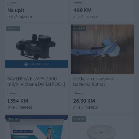
Novo
Novo
Na upit
499 KM
prije 3 mjeseca
prije 3 mjeseca
PIK SHOP
PIK SHOP
BAZENSKA PUMPA 7,500
Četka za usisavanje
m3/h, Victoria (ASRALPOOL)
bazena/ Kutna/
ASTRALPOOL
Novo
Novo
1.354 KM
26,30 KM
prije 3 mjeseca
prije 3 mjeseca
PIK SHOP
PIK SHOP