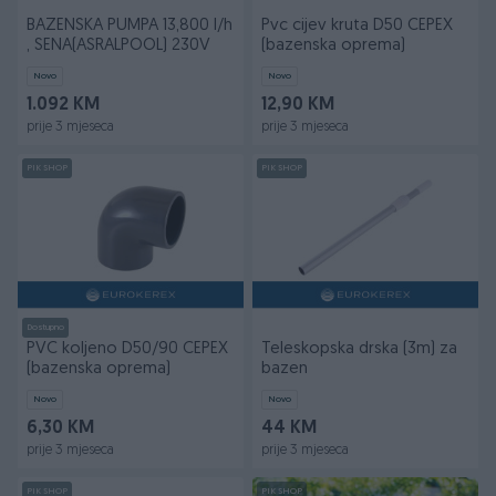
BAZENSKA PUMPA 13,800 l/h
Pvc cijev kruta D50 CEPEX
, SENA(ASRALPOOL) 230V
(bazenska oprema)
Novo
Novo
1.092 KM
12,90 KM
prije 3 mjeseca
prije 3 mjeseca
PIK SHOP
PIK SHOP
Dostupno
PVC koljeno D50/90 CEPEX
Teleskopska drska (3m) za
(bazenska oprema)
bazen
Novo
Novo
6,30 KM
44 KM
prije 3 mjeseca
prije 3 mjeseca
PIK SHOP
PIK SHOP