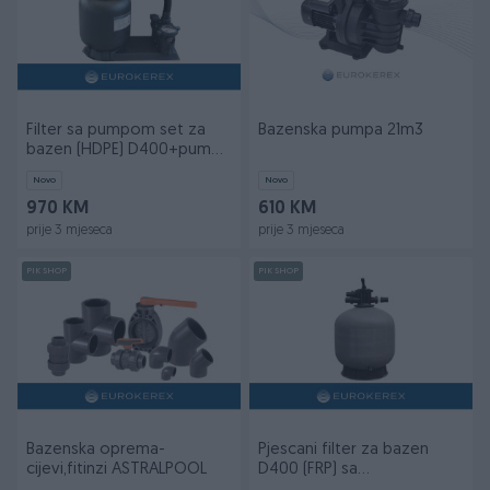
Filter sa pumpom set za
Bazenska pumpa 21m3
bazen (HDPE) D400+pumpa
14m3
Novo
Novo
970 KM
610 KM
prije 3 mjeseca
prije 3 mjeseca
PIK SHOP
PIK SHOP
Bazenska oprema-
Pjescani filter za bazen
cijevi,fitinzi ASTRALPOOL
D400 (FRP) sa
sestopozicionim ventilom