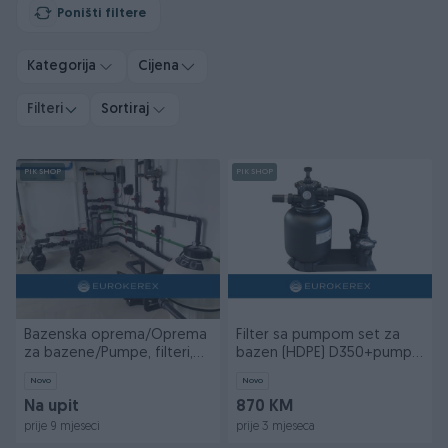
Poništi filtere
Kategorija
Cijena
Filteri
Sortiraj
PIK SHOP
PIK SHOP
Bazenska oprema/Oprema
Filter sa pumpom set za
za bazene/Pumpe, filteri,
bazen (HDPE) D350+pumpa
skimeri
7,5m3
Novo
Novo
Na upit
870 KM
prije 9 mjeseci
prije 3 mjeseca