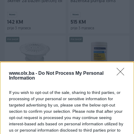
Skimer za bazen (beton) 15l
Bazenska pumpa 15m3
Novo
Novo
142 KM
515 KM
prije 3 mjeseca
prije 3 mjeseca
PIK SHOP
PIK SHOP
www.olx.ba -
Do Not Process My Personal
Information
Dostupno
Podni ispust (slivnik) za
PH minus granule 1kg/
If you wish to opt-out of the sale, sharing to third parties, or
bazen - lajner
ASTRALPOOL/
processing of your personal or sensitive information for
Novo
Novo
targeted advertising by us, please use the below opt-out
90 KM
10 KM
section to confirm your selection. Please note that after your
prije 3 mjeseca
prije 3 mjeseca
opt-out request is processed you may continue seeing
interest-based ads based on personal information utilized by
PIK SHOP
PIK SHOP
us or personal information disclosed to third parties prior to