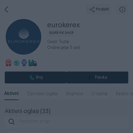
Podijeli
eurokerex
SILVER PIK SHOP
Grad: Tuzla
Online prije 11 sati
Broj
Poruka
Aktivni
Završeni oglasi
Dojmovi
O nama
Radno v
Aktivni oglasi (33)