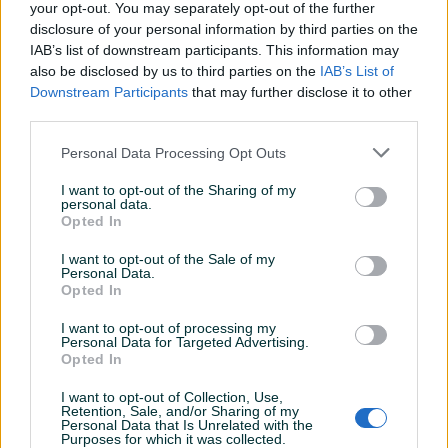
your opt-out. You may separately opt-out of the further
disclosure of your personal information by third parties on the
IAB’s list of downstream participants. This information may
also be disclosed by us to third parties on the
IAB’s List of
Downstream Participants
that may further disclose it to other
third parties.
Pjescani filter za bazen
Fleksibilna pvc cijev D50
Personal Data Processing Opt Outs
(HDPE) D500 sa
CEPEX (bazenska oprema)
sestopozicionim ventilom
Novo
Novo
I want to opt-out of the Sharing of my
personal data.
530 KM
15,50 KM
Opted In
prije 3 mjeseca
prije 3 mjeseca
I want to opt-out of the Sale of my
PIK SHOP
PIK SHOP
Personal Data.
Opted In
I want to opt-out of processing my
Personal Data for Targeted Advertising.
Opted In
I want to opt-out of Collection, Use,
Retention, Sale, and/or Sharing of my
Personal Data that Is Unrelated with the
Pjescani filter za bazen
Bazenska pumpa 11,7m3
Purposes for which it was collected.