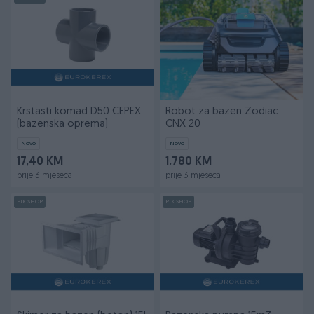
Krstasti komad D50 CEPEX
Robot za bazen Zodiac
(bazenska oprema)
CNX 20
Novo
Novo
17,40 KM
1.780 KM
prije 3 mjeseca
prije 3 mjeseca
PIK SHOP
PIK SHOP