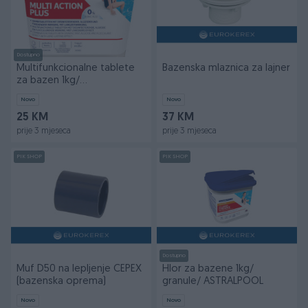
Dostupno
Multifunkcionalne tablete
Bazenska mlaznica za lajner
za bazen 1kg/
ASTRALPOOL/
Novo
Novo
25 KM
37 KM
prije 3 mjeseca
prije 3 mjeseca
PIK SHOP
PIK SHOP
Dostupno
Muf D50 na lepljenje CEPEX
Hlor za bazene 1kg/
(bazenska oprema)
granule/ ASTRALPOOL
Novo
Novo