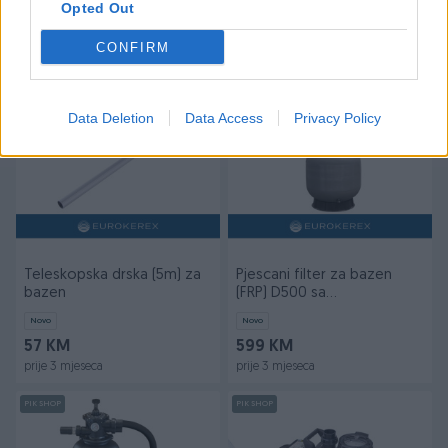
(HDPE) D400 sa
Opted Out
sestopozicionim ventilom
Novo
Novo
CONFIRM
440 KM
500 KM
prije 3 mjeseca
prije 3 mjeseca
PIK SHOP
PIK SHOP
Data Deletion
Data Access
Privacy Policy
Teleskopska drska (5m) za
Pjescani filter za bazen
bazen
(FRP) D500 sa
sestopozicionim ventilom
Novo
Novo
57 KM
599 KM
prije 3 mjeseca
prije 3 mjeseca
PIK SHOP
PIK SHOP