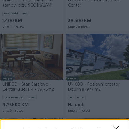
UNIKOD - Novoopremljeni
UNIKOD - Garaža Sarajevo -
stanovi blizu SCC (NAJAM)
Centar
Dvosoban (2)
48
㎡
1.400 KM
38.500 KM
prije 4 mjeseca
prije 5 mjeseci
Dostupno
Dostupno
UNIKOD - Stan Sarajevo -
UNIKOD - Poslovni prostor
Centar Ključka 4 - 79.75m2
Dobrinja 1977 m2
Četverosoban (4)
79.75
㎡
8+
1977
㎡
479.500 KM
Na upit
prije 6 mjeseci
prije 9 mjeseci