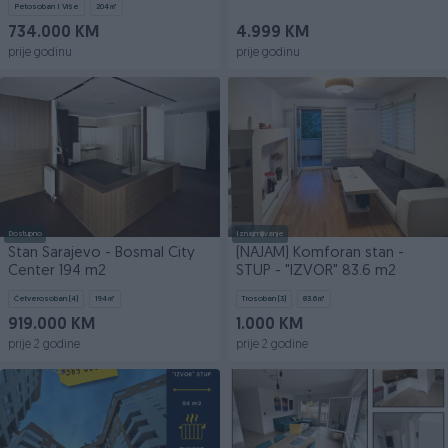
Petosoban I Više
204
㎡
734.000 KM
4.999 KM
prije godinu
prije godinu
Dostupno
Iznajmljivanje
Stan Sarajevo - Bosmal City
(NAJAM) Komforan stan -
Center 194 m2
STUP - "IZVOR" 83.6 m2
Četverosoban (4)
194
㎡
Trosoban (3)
83.6
㎡
919.000 KM
1.000 KM
prije 2 godine
prije 2 godine