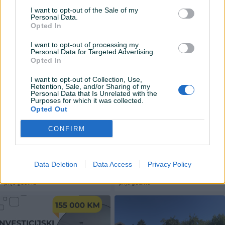
Dobrinja
Kube
I want to opt-out of the Sale of my
Trosoban (3)
60
㎡
Novo
446
㎡
Personal Data.
Opted In
115.000 KM
850.000 KM
prije godinu
prije godinu
I want to opt-out of processing my
Personal Data for Targeted Advertising.
Opted In
I want to opt-out of Collection, Use,
Retention, Sale, and/or Sharing of my
Personal Data that Is Unrelated with the
Purposes for which it was collected.
Opted Out
CONFIRM
Dostupno
Porodični stan 84 m2 -
Dva stana u centru 130 m2 -
Sarajevo, Velešići
Dva ulaza, top lokacija
Četverosoban (4)
84
㎡
Petosoban I Više
130
㎡
Data Deletion
Data Access
Privacy Policy
285.600 KM
590.000 KM
prije godinu
prije godinu