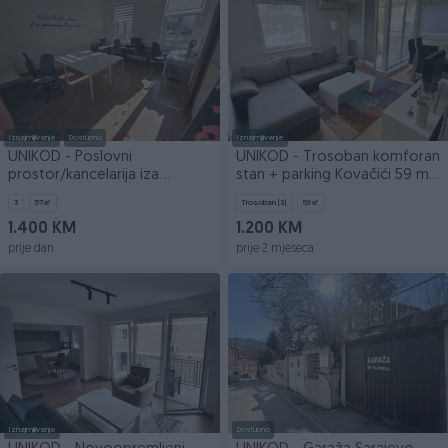
Iznajmljivanje
Dostupno
Iznajmljivanje
UNIKOD - Poslovni
UNIKOD - Trosoban komforan
prostor/kancelarija iza
stan + parking Kovačići 59 m2
Tržnice - Sarajevo
(NAJAM)
3
57
㎡
Trosoban (3)
59
㎡
1.400 KM
1.200 KM
prije dan
prije 2 mjeseca
Iznajmljivanje
Dostupno