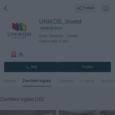
Podijeli
UNIKOD_Invest
SILVER PIK SHOP
Grad: Sarajevo - Centar
Online prije 21 sati
Broj
Poruka
Završeni oglasi
Aktivni
Dojmovi
O nama
Radno v
Završeni oglasi (20)