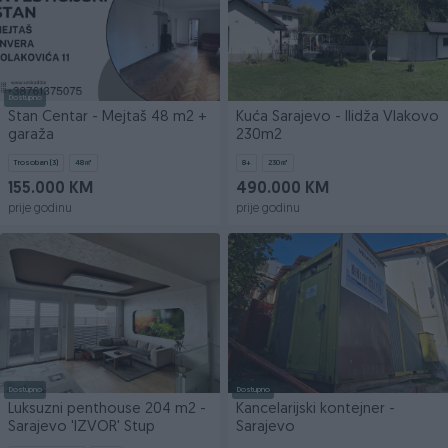
Dostupno
Stan Centar - Mejtaš 48 m2 +
Kuća Sarajevo - Ilidža Vlakovo
garaža
230m2
Trosoban (3)
48
㎡
8+
230
㎡
155.000 KM
490.000 KM
prije godinu
prije godinu
Dostupno
Dostupno
Luksuzni penthouse 204 m2 -
Kancelarijski kontejner -
Sarajevo 'IZVOR' Stup
Sarajevo