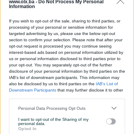
www.olx.ba -
Do Not Process My Personal
Information
If you wish to opt-out of the sale, sharing to third parties, or
processing of your personal or sensitive information for
targeted advertising by us, please use the below opt-out
Dostupno
Iznajmljivanje
Dostupno
section to confirm your selection. Please note that after your
UNIKOD - Stan Envera
UNIKOD - Dobrinja stan najam
opt-out request is processed you may continue seeing
Šehovića 7 (Dolac Malta) - 55
47 m2
m2
interest-based ads based on personal information utilized by
Dvosoban (2)
55
㎡
Dvosoban (2)
47
㎡
us or personal information disclosed to third parties prior to
300.000 KM
600 KM
your opt-out. You may separately opt-out of the further
prije 9 mjeseci
prije 10 mjeseci
disclosure of your personal information by third parties on the
IAB’s list of downstream participants. This information may
also be disclosed by us to third parties on the
IAB’s List of
Downstream Participants
that may further disclose it to other
third parties.
Personal Data Processing Opt Outs
I want to opt-out of the Sharing of my
personal data.
Dostupno
Dostupno
UNIKOD - Stan/poslovni
Opted In
UNIKOD - Zemljište Sarajevo -
prostor 60 m2 - Sarajevo,
Centar 446 m2 - Ludviga