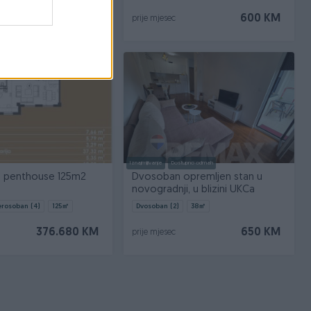
450 KM
600 KM
prije mjesec
Iznajmljivanje
Dostupno odmah
u penthouse 125m2
Dvosoban opremljen stan u
novogradnji, u blizini UKCa
erosoban (4)
125
㎡
Dvosoban (2)
38
㎡
376.680 KM
650 KM
prije mjesec