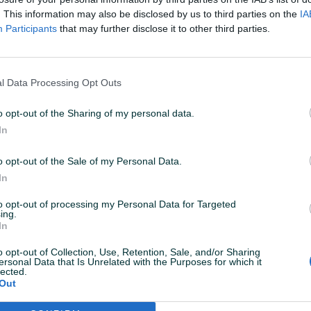
. This information may also be disclosed by us to third parties on the
IA
Participants
that may further disclose it to other third parties.
Iznajmljivanje
Dostupno odmah
Dostupno odmah
SA
PENTHOUSE ZA NAJAM -PALATA
Prodaje s
 PALATA
(epicentar grada)
66m2- Save
l Data Processing Opt Outs
Trosoban (3)
85
㎡
Trosoban (3)
o opt-out of the Sharing of my personal data.
2.000 KM
3.000 KM
prije 21 dana
prije 22 dana
In
o opt-out of the Sale of my Personal Data.
In
to opt-out of processing my Personal Data for Targeted
ing.
In
o opt-out of Collection, Use, Retention, Sale, and/or Sharing
ersonal Data that Is Unrelated with the Purposes for which it
Iznajmljivanje
Dos
lected.
r 41m2-
PLAC ZA PRODAJU - PAVLOVAC,
Dvosoban 
Out
 Žute
BANJA LUKA
vlastitim 
500
㎡
Dvosoban (2)