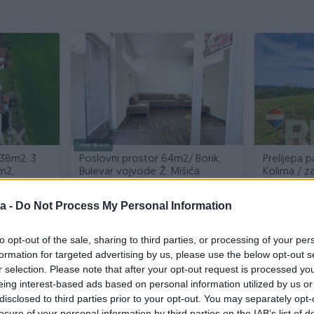
Iznajmljivanje
938m2, 3
Poslovni prostor 64m2/ Borik,
Prelijepa p
m2,
Bulevar vojvode Ž. Mišića
Kolima / z
3
64
㎡
2696
㎡
a -
Do Not Process My Personal Information
0.000 KM
500 KM
prije 11 dana
prije 14 dana
to opt-out of the sale, sharing to third parties, or processing of your per
formation for targeted advertising by us, please use the below opt-out s
r selection. Please note that after your opt-out request is processed y
eing interest-based ads based on personal information utilized by us or
disclosed to third parties prior to your opt-out. You may separately opt-
losure of your personal information by third parties on the IAB’s list of