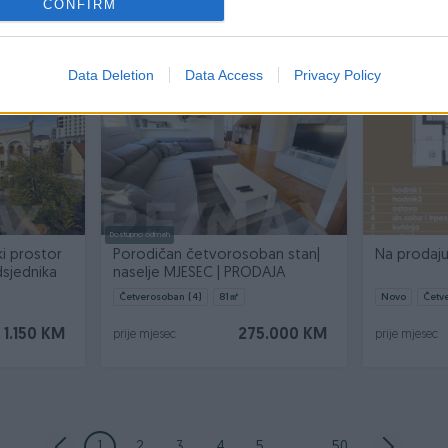
CONFIRM
2.000 KM
18.000 KM
prije mjesec
prije mjesec
Data Deletion
Data Access
Privacy Policy
Dostupno odmah
ki prostor
Porodičan četvorosoban stan|
Na prodaj
dsjednika
naselje MJESEC | PRODAJA
Četverosoban (4)
81
㎡
Novo
Četv
1.150 KM
275.000 KM
prije mjesec
prije mjesec
1
2
3
4
5
...
50