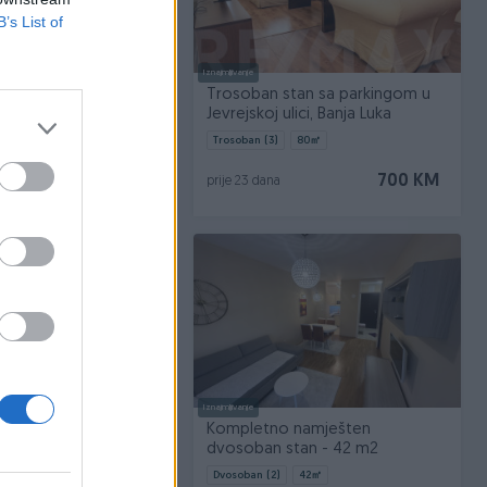
B’s List of
Iznajmljivanje
e dvoiposoban stan
Trosoban stan sa parkingom u
 Ljuboje Starčevica
Jevrejskoj ulici, Banja Luka
64
㎡
Trosoban (3)
80
㎡
220.000 KM
700 KM
prije 23 dana
tupno odmah
Iznajmljivanje
stan 31m2, sa
Kompletno namješten
parking mjestom, Ada
dvosoban stan - 42 m2
31
㎡
Dvosoban (2)
42
㎡