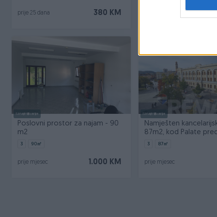
380 KM
10
prije 25 dana
prije mjesec
Iznajmljivanje
Iznajmljivanje
Poslovni prostor za najam - 90
Namješten kancelarijs
m2
87m2, kod Palate pre
3
90
㎡
3
87
㎡
1.000 KM
prije mjesec
prije mjesec