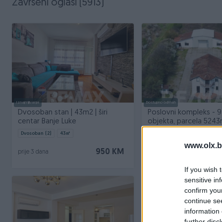
Završeni oglasi (5913)
Iznajmljivanje
Dostupno odmah
Dvosoban stan | 43m2 | širi
Poslovni kompleks - 
centar Banje Luke
objekta, parcela 5243
Romanovci
Dvosoban (2)
43
㎡
www.olx.b
950 KM
45
prije 3 dana
prije 8 dana
If you wish 
sensitive in
confirm you
continue se
information 
further disc