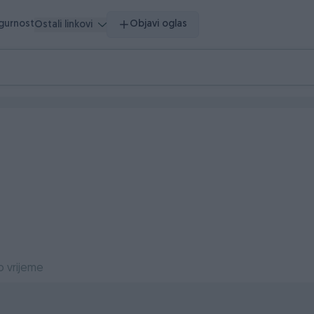
igurnost
Objavi oglas
Ostali linkovi
o vrijeme