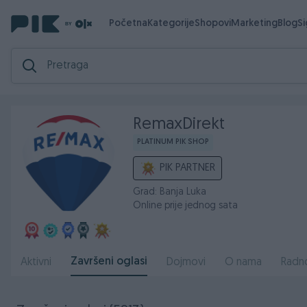
Početna
Kategorije
Shopovi
Marketing
Blog
S
RemaxDirekt
PLATINUM PIK SHOP
PIK PARTNER
Grad: Banja Luka
Online prije jednog sata
Završeni oglasi
Aktivni
Dojmovi
O nama
Radn