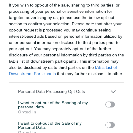
If you wish to opt-out of the sale, sharing to third parties, or
processing of your personal or sensitive information for
targeted advertising by us, please use the below opt-out
section to confirm your selection. Please note that after your
Dostupno
Dostupno
Useljiva kuća na 3500m2
Bulevar Stepe- stan od
opt-out request is processed you may continue seeing
okućnice; Kumsale
65m2 na prvom spratu
interest-based ads based on personal information utilized by
us or personal information disclosed to third parties prior to
200
㎡
5
65
㎡
Dvosoban (2)
your opt-out. You may separately opt-out of the further
Na upit
265.000 KM
disclosure of your personal information by third parties on the
prije 3 dana
prije 3 dana
IAB’s list of downstream participants. This information may
also be disclosed by us to third parties on the
IAB’s List of
PIK SHOP
PIK SHOP
Downstream Participants
that may further disclose it to other
third parties.
Personal Data Processing Opt Outs
I want to opt-out of the Sharing of my
personal data.
Dostupno
Dostupno
Opted In
Veliko Blaško; vikendica sa
Placevi na 2km od centra;
otvorenim pogledom
Hiseta- Pobrđe
I want to opt-out of the Sale of my
Personal Data.
879
㎡
Opted In