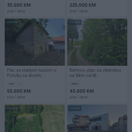
35.000 KM
225.000 KM
prije 7 dana
prije 7 dana
PIK SHOP
PIK SHOP
Plac sa starijom kućom u
Barlovci, plac za vikendicu
Potoku sa divnim
na 15km od BL
pogledom
100
㎡
2
2998
㎡
55.000 KM
45.000 KM
prije 7 dana
prije 7 dana
PIK SHOP
PIK SHOP