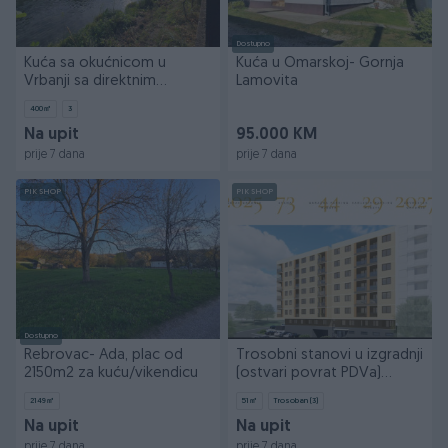
Dostupno
Kuća sa okućnicom u
Kuća u Omarskoj- Gornja
Vrbanji sa direktnim
Lamovita
izlazom na rijeku
400
㎡
3
Na upit
95.000 KM
prije 7 dana
prije 7 dana
PIK SHOP
PIK SHOP
Dostupno
Rebrovac- Ada, plac od
Trosobni stanovi u izgradnji
2150m2 za kuću/vikendicu
(ostvari povrat PDVa)
50m2-70m2
2149
㎡
51
㎡
Trosoban (3)
Na upit
Na upit
prije 7 dana
prije 7 dana