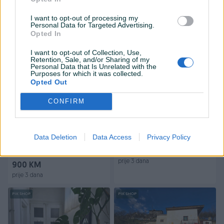
69.000 KM
55.000 KM
prije 3 dana
prije 3 dana
I want to opt-out of processing my
Personal Data for Targeted Advertising.
Opted In
PIK SHOP
PIK SHOP
I want to opt-out of Collection, Use,
Retention, Sale, and/or Sharing of my
Personal Data that Is Unrelated with the
Purposes for which it was collected.
Opted Out
CONFIRM
Iznajmljivanje
Dostupno
Nov stan od 45m2 sa
Borik; dvosoban stan od
garažom u Grand trade
54m2 na bulevaru
zgradi
Data Deletion
Data Access
Privacy Policy
45
㎡
Dvosoban (2)
54
㎡
Dvosoban (2)
Novogradnja
192.000 KM
prije 3 dana
900 KM
prije 3 dana
PIK SHOP
PIK SHOP