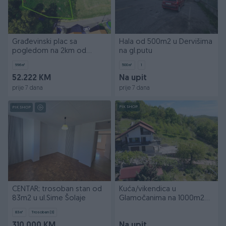
Građevinski plac sa
Hala od 500m2 u Dervišima
pogledom na 2km od
na gl.putu
centra BL
996
㎡
500
㎡
1
52.222 KM
Na upit
prije 7 dana
prije 7 dana
PIK SHOP
PIK SHOP
CENTAR; trosoban stan od
Kuća/vikendica u
83m2 u ul.Sime Šolaje
Glamočanima na 1000m2
placa
83
㎡
Trosoban (3)
310.000 KM
Na upit