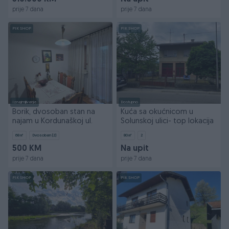
prije 7 dana
prije 7 dana
PIK SHOP
PIK SHOP
Iznajmljivanje
Dostupno
Borik, dvosoban stan na
Kuća sa okućnicom u
najam u Kordunaškoj ul.
Solunskoj ulici- top lokacija
68
㎡
Dvosoban (2)
80
㎡
2
500 KM
Na upit
prije 7 dana
prije 7 dana
PIK SHOP
PIK SHOP