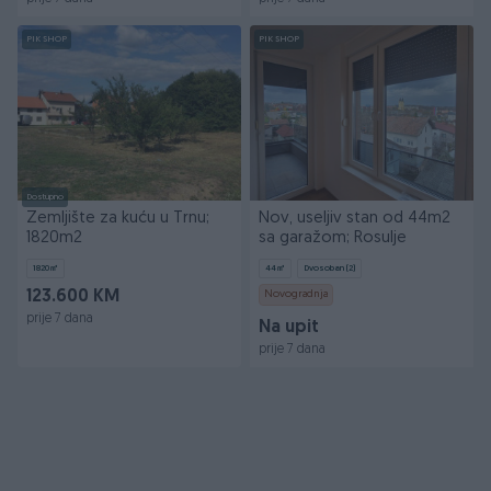
PIK SHOP
PIK SHOP
Dostupno
Zemljište za kuću u Trnu;
Nov, useljiv stan od 44m2
1820m2
sa garažom; Rosulje
1820
㎡
44
㎡
Dvosoban (2)
123.600 KM
Novogradnja
prije 7 dana
Na upit
prije 7 dana