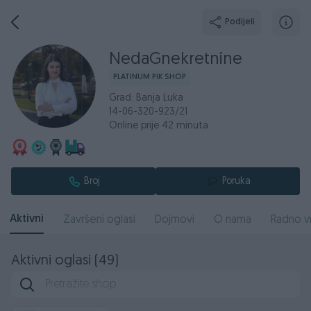
Podijeli
NedaGnekretnine
PLATINUM PIK SHOP
Grad: Banja Luka
14-06-320-923/21
Online prije 42 minuta
Broj
Poruka
Aktivni
Završeni oglasi
Dojmovi
O nama
Radno v
Aktivni oglasi (49)