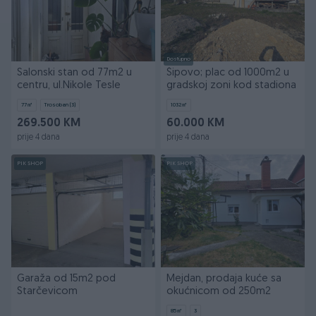
Dostupno
Salonski stan od 77m2 u
Šipovo; plac od 1000m2 u
centru, ul.Nikole Tesle
gradskoj zoni kod stadiona
77
㎡
Trosoban (3)
1032
㎡
269.500 KM
60.000 KM
prije 4 dana
prije 4 dana
PIK SHOP
PIK SHOP
Garaža od 15m2 pod
Mejdan, prodaja kuće sa
Starčevicom
okućnicom od 250m2
85
㎡
3