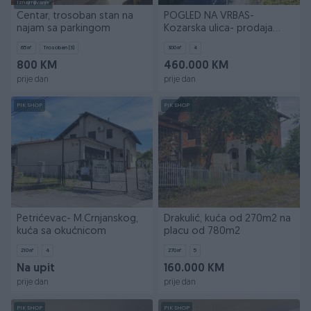
Iznajmljivanje
Centar, trosoban stan na
POGLED NA VRBAS-
najam sa parkingom
Kozarska ulica- prodaja
kuće sa okuć.
65
㎡
Trosoban (3)
300
㎡
4
800 KM
460.000 KM
prije dan
prije dan
PIK SHOP
PIK SHOP
Petrićevac- M.Crnjanskog,
Drakulić, kuća od 270m2 na
kuća sa okućnicom
placu od 780m2
210
㎡
4
270
㎡
5
Na upit
160.000 KM
prije dan
prije dan
PIK SHOP
PIK SHOP