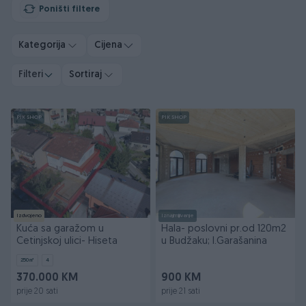
Poništi filtere
Kategorija
Cijena
Filteri
Sortiraj
PIK SHOP
PIK SHOP
Izdvojeno
Iznajmljivanje
Kuća sa garažom u
Hala- poslovni pr.od 120m2
Cetinjskoj ulici- Hiseta
u Budžaku; I.Garašanina
250
㎡
4
370.000 KM
900 KM
prije 20 sati
prije 21 sati