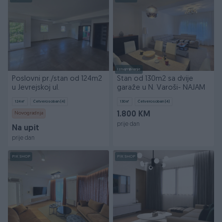
Iznajmljivanje
Poslovni pr./stan od 124m2
Stan od 130m2 sa dvije
u Jevrejskoj ul.
garaže u N. Varoši- NAJAM
124
㎡
Četverosoban (4)
130
㎡
Četverosoban (4)
Novogradnja
1.800 KM
prije dan
Na upit
prije dan
PIK SHOP
PIK SHOP