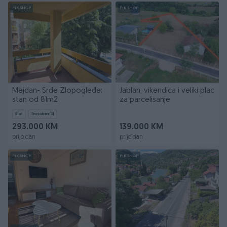
PIK SHOP
PIK SHOP
Mejdan- Srđe Zlopogleđe;
Jablan, vikendica i veliki plac
stan od 81m2
za parcelisanje
81
㎡
Trosoban (3)
293.000 KM
139.000 KM
prije dan
prije dan
PIK SHOP
PIK SHOP