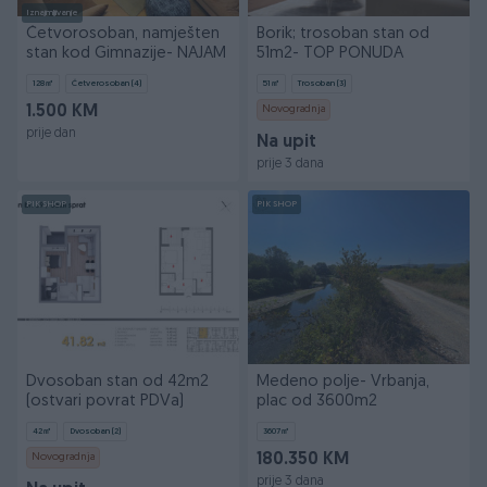
Iznajmljivanje
Četvorosoban, namješten
Borik; trosoban stan od
stan kod Gimnazije- NAJAM
51m2- TOP PONUDA
128
㎡
Četverosoban (4)
51
㎡
Trosoban (3)
1.500 KM
Novogradnja
prije dan
Na upit
prije 3 dana
PIK SHOP
PIK SHOP
Dvosoban stan od 42m2
Medeno polje- Vrbanja,
(ostvari povrat PDVa)
plac od 3600m2
42
㎡
Dvosoban (2)
3607
㎡
Novogradnja
180.350 KM
prije 3 dana