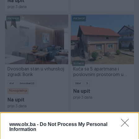
Na upit
prije 3 dana
PIK SHOP
PIK SHOP
Dostupno
Dvosoban stan u vrhunskoj
Kuća sa 5 apartmana i
zgradi; Borik
poslovnim prostorom u
Budzaku
41
㎡
Dvosoban (2)
330
㎡
5
Novogradnja
Na upit
prije 3 dana
Na upit
prije 3 dana
PIK SHOP
PIK SHOP
www.olx.ba -
Do Not Process My Personal
Information