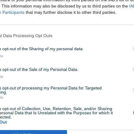
. This information may also be disclosed by us to third parties on the
IA
Participants
that may further disclose it to other third parties.
Dostupno odmah
Dostupno odmah
PH5518
SIJALICA H4 2+ Plus ULTIMATE LED
SIJALICA 
SET UL2314
LIGHT PH55
l Data Processing Opt Outs
Novo
Novo
o opt-out of the Sharing of my personal data.
8 KM
140 KM
prije 6 mjeseci
prije 6 mjesec
In
o opt-out of the Sale of my Personal Data.
In
to opt-out of processing my Personal Data for Targeted
ing.
In
o opt-out of Collection, Use, Retention, Sale, and/or Sharing
ersonal Data that Is Unrelated with the Purposes for which it
Dostupno odmah
Dostupno odmah
lected.
12V CB
SIJALICA H4 12V 60/55W XTREME
SIJALICA 
Out
YELLOW PH5504 XY B1
LIGHT PH5
Novo
Novo