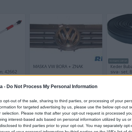
Dostupno odmah
a
MASKA VW BORA + ZNAK
Keder Buba
m; 42662
siva- set, 
Novo
Novo
a -
Do Not Process My Personal Information
24 KM
35 KM
prije 6 mjeseci
prije 6 mjesec
to opt-out of the sale, sharing to third parties, or processing of your per
formation for targeted advertising by us, please use the below opt-out s
r selection. Please note that after your opt-out request is processed y
eing interest-based ads based on personal information utilized by us or
disclosed to third parties prior to your opt-out. You may separately opt-
losure of your personal information by third parties on the IAB’s list of