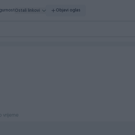
igurnost
Objavi oglas
Ostali linkovi
o vrijeme