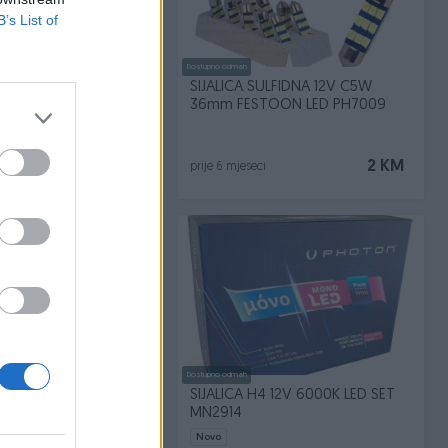
B’s List of
Dostupno odmah
H16 12V 19W +%30 MORE
SIJALICA SULFIDNA 12V C5W
16 LL
36mm FESTOON LED PH7009
10 KM
2 KM
i
prije 6 mjeseci
Dostupno odmah
H9 12V 65W +%30 MORE
SIJALICA H4 12V 6000K LED SET
509 LL
MN2914
Novo