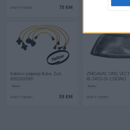
75 KM
prije 6 mjeseci
prije 6 mjeseci
Kablovi paljenja Buba, Žuti,
ZMIGAVAC OPEL VECT
8192000910
18-3403-01-2 DESNO
Novo
Novo
39 KM
prije 6 mjeseci
prije 6 mjeseci