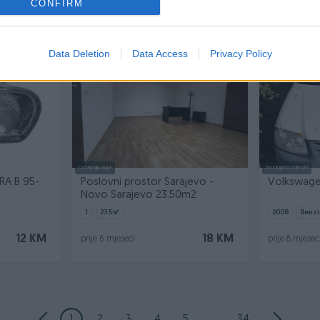
CONFIRM
12 KM
5 KM
prije 6 mjeseci
prije 6 mjesec
Data Deletion
Data Access
Privacy Policy
Iznajmljivanje
Dostupno odmah
RA B 95-
Poslovni prostor Sarajevo -
Volkswage
Novo Sarajevo 23.50m2
1
23.5
㎡
2008
Benzi
12 KM
18 KM
prije 6 mjeseci
prije 8 mjesec
1
2
3
4
5
...
34