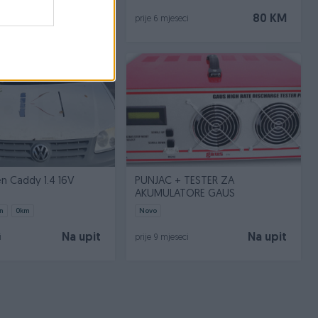
7 KM
80 KM
i
prije 6 mjeseci
n Caddy 1.4 16V
PUNJAC + TESTER ZA
AKUMULATORE GAUS
n
0
km
Novo
Na upit
Na upit
i
prije 9 mjeseci