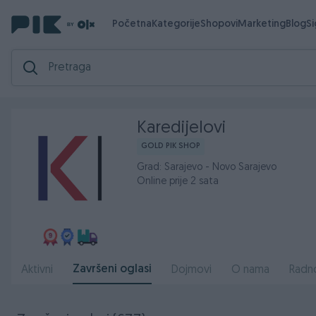
Početna
Kategorije
Shopovi
Marketing
Blog
S
Karedijelovi
GOLD PIK SHOP
Grad: Sarajevo - Novo Sarajevo
Online prije 2 sata
Završeni oglasi
Aktivni
Dojmovi
O nama
Radn