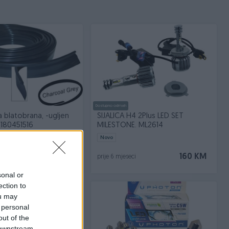
Dostupno odmah
 blatobrana, -ugljen
SIJALICA H4 2Plus LED SET
8180451516
MILESTONE. ML2614
Novo
49 KM
160 KM
i
prije 6 mjeseci
sonal or
ection to
ou may
 personal
out of the
 downstream