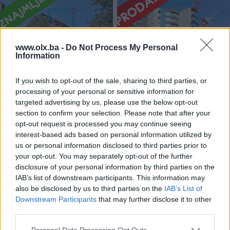
www.olx.ba -
Do Not Process My Personal
Information
Iznajmljivanje
Namješten dvosoban stan /
Namješten dvosoban stan
If you wish to opt-out of the sale, sharing to third parties, or
Grbavica / Novo Sarajevo
/privatni parking/ Grand
processing of your personal or sensitive information for
Centar / Ilidža
Dvosoban (2)
55
㎡
Dvosoban (2)
54
㎡
targeted advertising by us, please use the below opt-out
Na upit
Na upit
section to confirm your selection. Please note that after your
opt-out request is processed you may continue seeing
prije godinu
prije godinu
interest-based ads based on personal information utilized by
us or personal information disclosed to third parties prior to
your opt-out. You may separately opt-out of the further
disclosure of your personal information by third parties on the
IAB’s list of downstream participants. This information may
also be disclosed by us to third parties on the
IAB’s List of
Downstream Participants
that may further disclose it to other
third parties.
Iznajmljivanje
Iznajmljivanje
Dostupno
Namješten trosoban stan /
Namješten dvosoban stan /