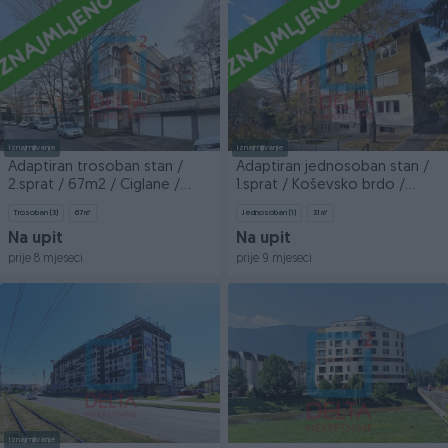
Iznajmljivanje
Iznajmljivanje
Adaptiran trosoban stan /
Adaptiran jednosoban stan /
2.sprat / 67m2 / Ciglane /
1.sprat / Koševsko brdo /
Centar
Centar
Trosoban (3)
67
㎡
Jednosoban (1)
31
㎡
Na upit
Na upit
prije 8 mjeseci
prije 9 mjeseci
Iznajmljivanje