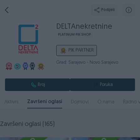
Podijeli
DELTAnekretnine
PLATINUM PIK SHOP
PIK PARTNER
Grad: Sarajevo - Novo Sarajevo
Broj
Poruka
Završeni oglasi
Aktivni
Dojmovi
O nama
Radno v
Završeni oglasi (165)