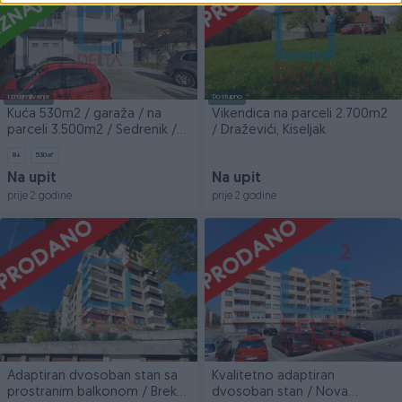
Iznajmljivanje
Dostupno
Kuća 530m2 / garaža / na
Vikendica na parceli 2.700m2
parceli 3.500m2 / Sedrenik /
/ Draževići, Kiseljak
Centar
8+
530
㎡
Na upit
Na upit
prije 2 godine
prije 2 godine
Adaptiran dvosoban stan sa
Kvalitetno adaptiran
prostranim balkonom / Breka
dvosoban stan / Nova