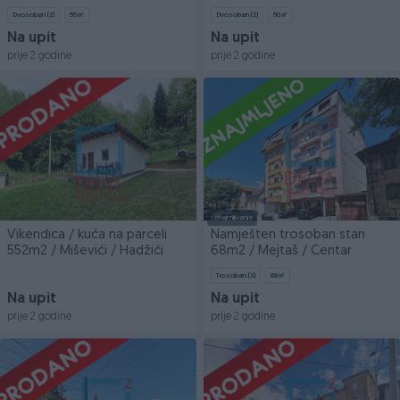
/ Centar
Vogošća / gradnja 2020
Dvosoban (2)
55
㎡
Dvosoban (2)
50
㎡
Na upit
Na upit
prije 2 godine
prije 2 godine
Iznajmljivanje
Vikendica / kuća na parceli
Namješten trosoban stan
552m2 / Miševići / Hadžići
68m2 / Mejtaš / Centar
Trosoban (3)
68
㎡
Na upit
Na upit
prije 2 godine
prije 2 godine