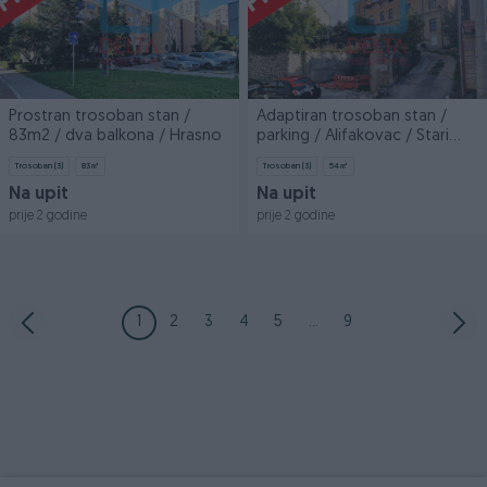
Prostran trosoban stan /
Adaptiran trosoban stan /
83m2 / dva balkona / Hrasno
parking / Alifakovac / Stari
Grad
Trosoban (3)
83
㎡
Trosoban (3)
54
㎡
Na upit
Na upit
prije 2 godine
prije 2 godine
1
2
3
4
5
...
9