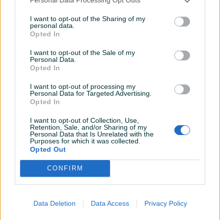
Personal Data Processing Opt Outs
1.sprat / 69m2 / Grbavica /
garažno mjesto / Grbavica
Kovačići
I want to opt-out of the Sharing of my
Trosoban (3)
69
㎡
Dvosoban (2)
40
㎡
personal data.
Na upit
Na upit
Opted In
prije 2 godine
prije 2 godine
I want to opt-out of the Sale of my
Personal Data.
Opted In
I want to opt-out of processing my
Personal Data for Targeted Advertising.
Opted In
I want to opt-out of Collection, Use,
Retention, Sale, and/or Sharing of my
Iznajmljivanje
Personal Data that Is Unrelated with the
Namješten dvosoban stan /
Trosoban stan / 1. sprat /
Purposes for which it was collected.
60m2 / Velešići / Novo
79m2 / Grbavica / Kovačići
Opted Out
Sarajevo
Dvosoban (2)
60
㎡
Trosoban (3)
79
㎡
CONFIRM
Na upit
Na upit
prije 2 godine
prije 2 godine
Data Deletion
Data Access
Privacy Policy