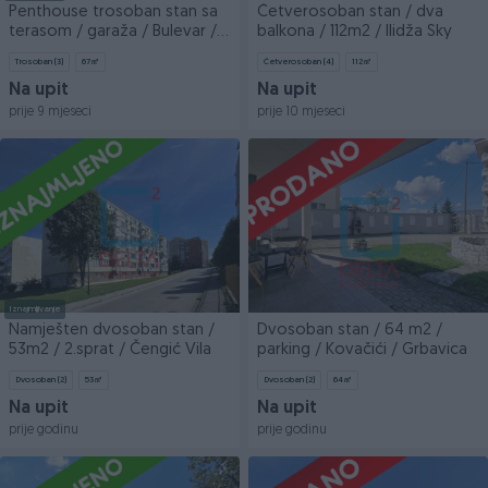
Penthouse trosoban stan sa
Četverosoban stan / dva
terasom / garaža / Bulevar /
balkona / 112m2 / Ilidža Sky
Stup
Trosoban (3)
67
㎡
Četverosoban (4)
112
㎡
Na upit
Na upit
prije 9 mjeseci
prije 10 mjeseci
Iznajmljivanje
Namješten dvosoban stan /
Dvosoban stan / 64 m2 /
53m2 / 2.sprat / Čengić Vila
parking / Kovačići / Grbavica
Dvosoban (2)
53
㎡
Dvosoban (2)
64
㎡
Na upit
Na upit
prije godinu
prije godinu