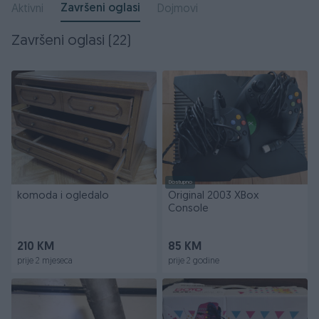
Završeni oglasi
Aktivni
Dojmovi
Završeni oglasi (22)
Dostupno
komoda i ogledalo
Original 2003 XBox
Console
210 KM
85 KM
prije 2 mjeseca
prije 2 godine