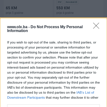
37
㎡
Dvosoban (2)
65 KM
550 KM
prije 3 godine
prije 4 godine
www.olx.ba -
Do Not Process My Personal
Information
If you wish to opt-out of the sale, sharing to third parties, or
processing of your personal or sensitive information for
targeted advertising by us, please use the below opt-out
section to confirm your selection. Please note that after your
Iznajmljivanje
MIKROMOTOR KAVO K-
Stan Banja Luka Centar,
opt-out request is processed you may continue seeing
CONTROL EWL 4965 plus
uključene sve režije
interest-based ads based on personal information utilized by
neispravan K11
us or personal information disclosed to third parties prior to
37
㎡
Dvosoban (2)
your opt-out. You may separately opt-out of the further
600 KM
450 KM
disclosure of your personal information by third parties on the
prije 4 godine
prije 5 godina
IAB’s list of downstream participants. This information may
also be disclosed by us to third parties on the
IAB’s List of
Downstream Participants
that may further disclose it to other
third parties.