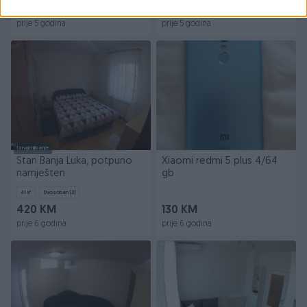
340 KM
160 KM
prije 5 godina
prije 5 godina
Iznajmljivanje
Stan Banja Luka, potpuno
Xiaomi redmi 5 plus 4/64
namješten
gb
41
㎡
Dvosoban (2)
420 KM
130 KM
prije 6 godina
prije 6 godina