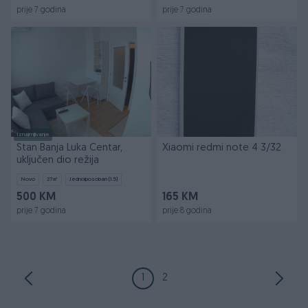
prije 7 godina
prije 7 godina
Iznajmljivanje
Stan Banja Luka Centar,
Xiaomi redmi note 4 3/32
uključen dio režija
Novo
27
㎡
Jednoiposoban (1.5)
500 KM
165 KM
prije 7 godina
prije 8 godina
1
2