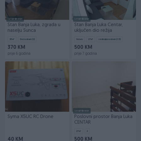
Iznajmljivanje
Iznajmljivanje
Stan Banja Luka, zgrada u
Stan Banja Luka Centar,
naselju Sunca
uključen dio režija
35
㎡
Dvosoban (2)
Novo
27
㎡
Jednoiposoban (1.5)
370 KM
500 KM
prije 6 godina
prije 7 godina
Iznajmljivanje
Syma X5UC RC Drone
Poslovni prostor Banja Luka
CENTAR
27
㎡
2
40 KM
500 KM