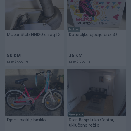
Dostupno
Motor Stab HH120 diseq 1.2
Koturaljke dječije broj 33
50 KM
35 KM
prije 2 godine
prije 3 godine
Iznajmljivanje
Djeciji bicikl / biciklo
Stan Banja Luka Centar,
uključene režije