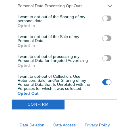
Personal Data Processing Opt Outs
I want to opt-out of the Sharing of my
personal data.
Iznajmljivanje
Opted In
Intex kajak na naduvavanje
Poslovni prostor Banja Luka
Challenger K1
CENTAR
I want to opt-out of the Sale of my
Personal Data.
27
㎡
2
Opted In
120 KM
450 KM
prije 5 godina
prije 5 godina
I want to opt-out of processing my
Personal Data for Targeted Advertising.
Opted In
I want to opt-out of Collection, Use,
Retention, Sale, and/or Sharing of my
Personal Data that Is Unrelated with the
Purposes for which it was collected.
Opted Out
CONFIRM
Iznajmljivanje
Stan Banja Luka, zgrada u
Xiaomi Redmi Note 6 Pro
naselju Sunca
(Rose Gold, 64 GB, 4 GB
RAM)
Data Deletion
Data Access
Privacy Policy
35
㎡
Dvosoban (2)