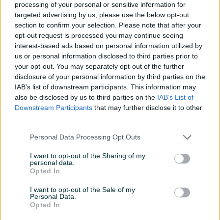
processing of your personal or sensitive information for
Sjajno poslovanje sa gospodinom, veoma
targeted advertising by us, please use the below opt-out
strpljiv i korektan u svakom pogledu.
section to confirm your selection. Please note that after your
opt-out request is processed you may continue seeing
interest-based ads based on personal information utilized by
us or personal information disclosed to third parties prior to
djale
16.04.2021
your opt-out. You may separately opt-out of the further
Odlican kupac sve preporuke
disclosure of your personal information by third parties on the
IAB’s list of downstream participants. This information may
also be disclosed by us to third parties on the
IAB’s List of
Downstream Participants
that may further disclose it to other
p0llux
11.03.2021
third parties.
Sve dogovoreno brzo sa kupcom. Korektan
Personal Data Processing Opt Outs
kupac, preporuka za saradnju.
I want to opt-out of the Sharing of my
personal data.
Opted In
ramajanaa
01.03.2021
Super čovjek!!!
I want to opt-out of the Sale of my
Personal Data.
Opted In