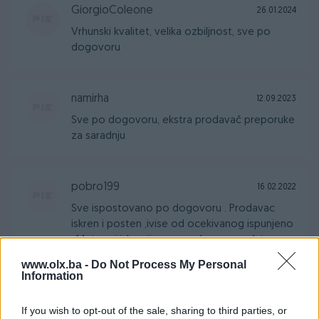
GiorgioColeone
26.01.2024
Vrhunski kvalitet, velika ozbiljnost, sve po
dogovoru
namirha
12.09.2023
Sve po dogovoru, ekstra prodavač preporuke
za saradnju
pobro199
16.02.2022
Sve ispostovano po dogovoru . Prodavac
iskren i posten ,ivise od ocekivanog ispunjeno
. Moje naj iskrenije preporuke za saradnju sa
ovim prodavacem . Nadam se i buducoj
www.olx.ba -
Do Not Process My Personal
saradnji Kad bi ovakvih iskrenih i postenih ljudi
Information
na Pik-u vise bilo i "ebay " bi nam pozavideo ...
If you wish to opt-out of the sale, sharing to third parties, or