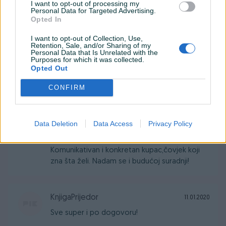
ramajanaa
26.02.2021
I want to opt-out of processing my
Personal Data for Targeted Advertising.
Super čovjek! Sve jednostavno i po
Opted In
dogovoru!!!
I want to opt-out of Collection, Use,
Retention, Sale, and/or Sharing of my
Personal Data that Is Unrelated with the
Purposes for which it was collected.
01.09.2020
Opted Out
Extra kupac toplo ga preporučujem nadam se
CONFIRM
i novoj saradnji
Data Deletion
Data Access
Privacy Policy
Armyn
29.08.2020
Jako pozitivno iskustvo s ovim gospodinom.
Komunikativan i konkretan kupac,čovjek koji
zna šta želi. Nadam se i budućoj suradnji!
KnjigaPrijedor
11.01.2020
Sve super i po dogovoru!