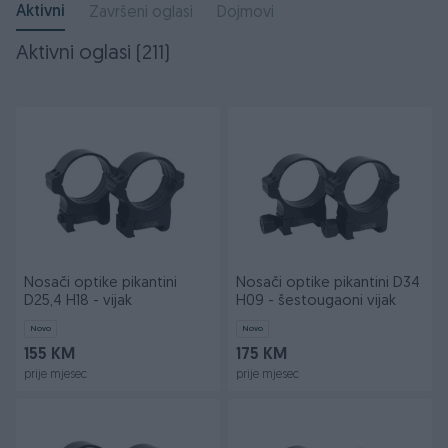
Aktivni
Završeni oglasi
Dojmovi
Aktivni oglasi (211)
Nosači optike pikantini
Nosači optike pikantini D34
D25,4 H18 - vijak
H09 - šestougaoni vijak
Novo
Novo
155 KM
175 KM
prije mjesec
prije mjesec