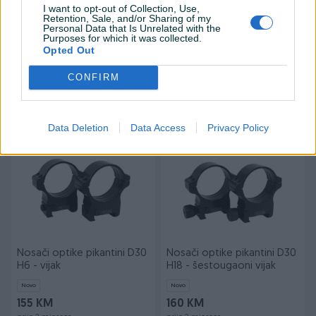
I want to opt-out of Collection, Use,
Retention, Sale, and/or Sharing of my
Personal Data that Is Unrelated with the
Purposes for which it was collected.
Nosači optike pikantini
Nosači optike pikantini
Opted Out
D25,4 H9 - šestougaoni
D25,4 H9 - vijak
vijak
CONFIRM
Novo
Novo
160 KM
155 KM
prije 2 mjeseca
prije 2 mjeseca
Data Deletion
Data Access
Privacy Policy
Nosači optike pikantini D30
Nosači optike pikantini D30
H6 - vijak
H18 - šestougaoni vijak
Novo
Novo
155 KM
160 KM