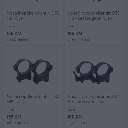
Nosači optike pikantini D30
Nosači optike pikantini D35
H9 - vijak
H10 - šestougaoni vijak
Novo
Novo
155 KM
195 KM
prije 2 mjeseca
prije 2 mjeseca
Nosači optike pikantini D30
Nosači optike pikantini D34
H18 - vijak
H13 - brzoskidajući
Novo
Novo
155 KM
180 KM
prije 2 mjeseca
prije 2 mjeseca