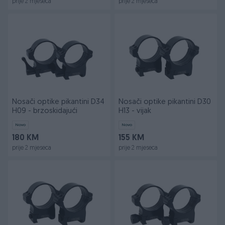
prije 2 mjeseca
prije 2 mjeseca
Nosači optike pikantini D34
Nosači optike pikantini D30
H09 - brzoskidajući
H13 - vijak
Novo
Novo
180 KM
155 KM
prije 2 mjeseca
prije 2 mjeseca