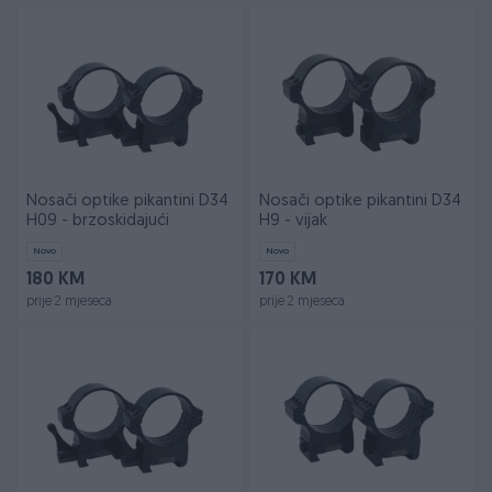
Nosači optike pikantini D34
Nosači optike pikantini D34
H09 - brzoskidajući
H9 - vijak
Novo
Novo
180 KM
170 KM
prije 2 mjeseca
prije 2 mjeseca