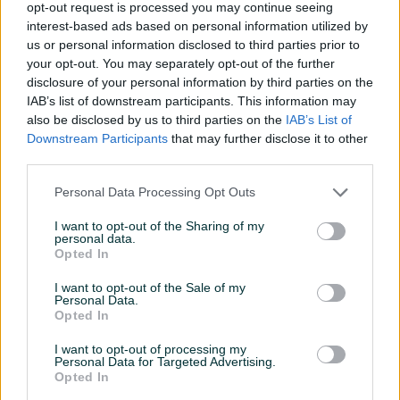
130 KM
70 KM
opt-out request is processed you may continue seeing
prije 2 mjeseca
prije 2 mjeseca
interest-based ads based on personal information utilized by
us or personal information disclosed to third parties prior to
your opt-out. You may separately opt-out of the further
disclosure of your personal information by third parties on the
IAB’s list of downstream participants. This information may
also be disclosed by us to third parties on the
IAB’s List of
Downstream Participants
that may further disclose it to other
third parties.
Personal Data Processing Opt Outs
Pikantini baze - Sabatti
Pikantini šina Sauer 101
Rover (short action)
20MOA
I want to opt-out of the Sharing of my
personal data.
Novo
Novo
Opted In
70 KM
130 KM
prije 2 mjeseca
prije 2 mjeseca
I want to opt-out of the Sale of my
Personal Data.
Opted In
I want to opt-out of processing my
Personal Data for Targeted Advertising.
Opted In