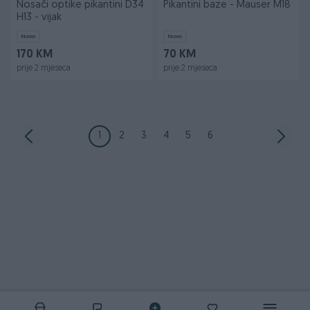
Nosači optike pikantini D34
Pikantini baze - Mauser M18
H13 - vijak
Novo
Novo
170 KM
70 KM
prije 2 mjeseca
prije 2 mjeseca
1
2
3
4
5
6