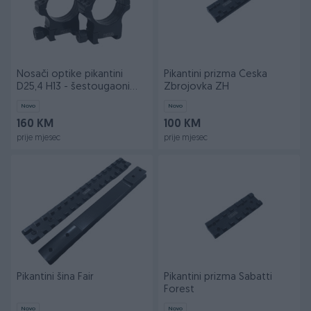
Nosači optike pikantini
Pikantini prizma Česka
D25,4 H13 - šestougaoni
Zbrojovka ZH
vijak
Novo
Novo
160 KM
100 KM
prije mjesec
prije mjesec
Pikantini šina Fair
Pikantini prizma Sabatti
Forest
Novo
Novo