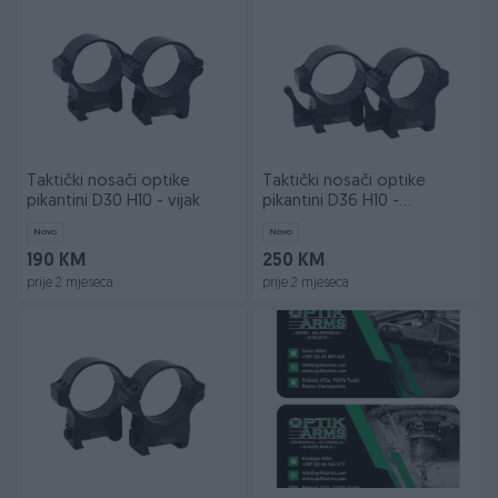
Taktički nosači optike
Taktički nosači optike
pikantini D30 H10 - vijak
pikantini D36 H10 -
brzoskidajući
Novo
Novo
190 KM
250 KM
prije 2 mjeseca
prije 2 mjeseca