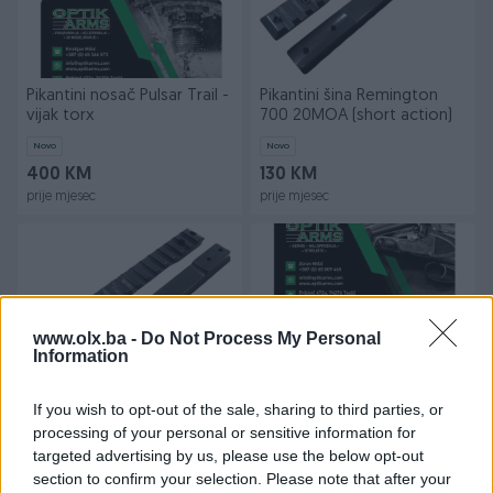
Pikantini nosač Pulsar Trail -
Pikantini šina Remington
vijak torx
700 20MOA (short action)
Novo
Novo
400 KM
130 KM
prije mjesec
prije mjesec
www.olx.ba -
Do Not Process My Personal
Information
If you wish to opt-out of the sale, sharing to third parties, or
Pikantini šina Bergara B14
Pikantini baze - Sabatti
processing of your personal or sensitive information for
20MOA (short action)
Rover (long action)
targeted advertising by us, please use the below opt-out
Novo
Novo
section to confirm your selection. Please note that after your