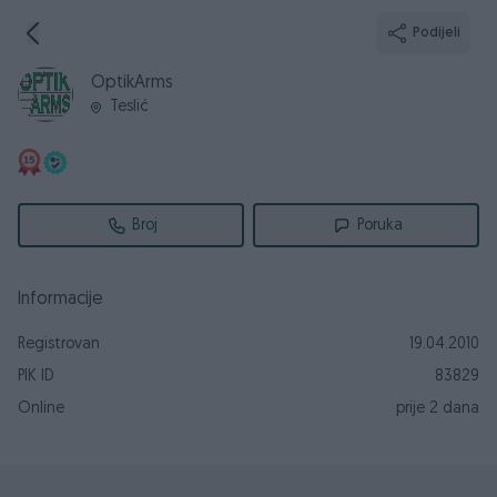
Podijeli
OptikArms
Teslić
Broj
Poruka
Informacije
Registrovan
19.04.2010
PIK ID
83829
Online
prije 2 dana