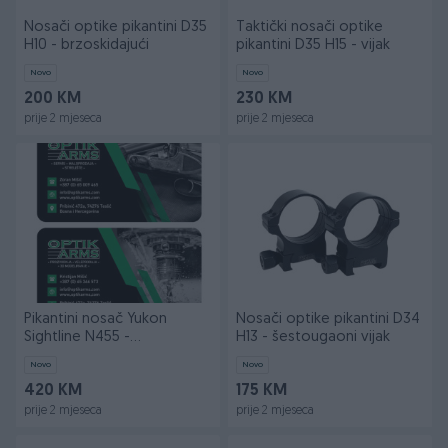
Nosači optike pikantini D35
Taktički nosači optike
H10 - brzoskidajući
pikantini D35 H15 - vijak
Novo
Novo
200 KM
230 KM
prije 2 mjeseca
prije 2 mjeseca
Pikantini nosač Yukon
Nosači optike pikantini D34
Sightline N455 -
H13 - šestougaoni vijak
brzoskidajući
Novo
Novo
420 KM
175 KM
prije 2 mjeseca
prije 2 mjeseca