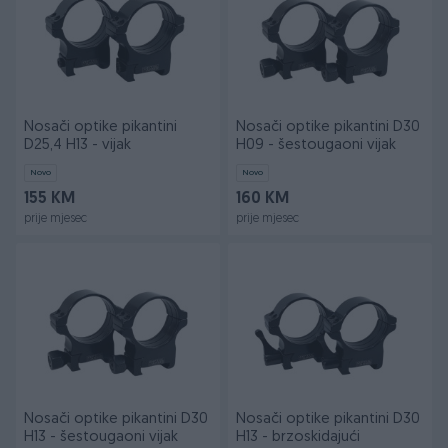
Nosači optike pikantini
Nosači optike pikantini D30
D25,4 H13 - vijak
H09 - šestougaoni vijak
Novo
Novo
155 KM
160 KM
prije mjesec
prije mjesec
Nosači optike pikantini D30
Nosači optike pikantini D30
H13 - šestougaoni vijak
H13 - brzoskidajući