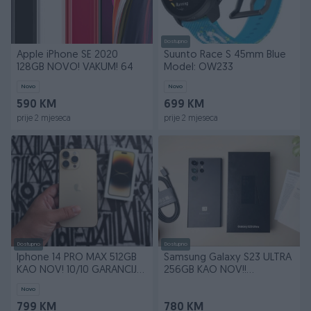
Dostupno
Apple iPhone SE 2020
Suunto Race S 45mm Blue
128GB NOVO! VAKUM! 64
Model: OW233
Novo
Novo
590 KM
699 KM
prije 2 mjeseca
prije 2 mjeseca
Dostupno
Dostupno
Iphone 14 PRO MAX 512GB
Samsung Galaxy S23 ULTRA
KAO NOV! 10/10 GARANCIJA!!
256GB KAO NOV!!
512
GARANCIJA!!
Novo
799 KM
780 KM