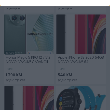
1.550 KM
999 KM
prije mjesec
prije mjesec
Dostupno
Honor Magic 5 PRO 12 / 512
Apple iPhone SE 2020 64GB
NOVO! VAKUM! GARANCIJA
NOVO! VAKUM! 64
Magic5
Novo
Novo
1.390 KM
540 KM
prije 2 mjeseca
prije 2 mjeseca