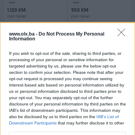
Novo
Novo
1.120 KM
950 KM
prije mjesec
prije mjesec
www.olx.ba -
Do Not Process My Personal
Information
If you wish to opt-out of the sale, sharing to third parties, or
processing of your personal or sensitive information for
targeted advertising by us, please use the below opt-out
section to confirm your selection. Please note that after your
Dostupno
Apple iPhone 12 mini 128GB
Apple MacBook Pro 16.2 M1
opt-out request is processed you may continue seeing
NOVO! GARANCIJA!
PRO 16 / 1TB NOVO!!
interest-based ads based on personal information utilized by
GARANCIJA!!
us or personal information disclosed to third parties prior to
Novo
Novo
your opt-out. You may separately opt-out of the further
1.020 KM
5.500 KM
disclosure of your personal information by third parties on the
prije mjesec
prije mjesec
IAB’s list of downstream participants. This information may
also be disclosed by us to third parties on the
IAB’s List of
Downstream Participants
that may further disclose it to other
third parties.