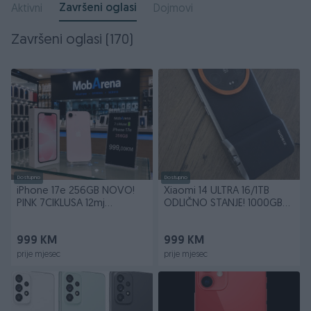
Završeni oglasi
Aktivni
Dojmovi
Završeni oglasi (170)
Dostupno
Dostupno
iPhone 17e 256GB NOVO!
Xiaomi 14 ULTRA 16/1TB
PINK 7CIKLUSA 12mj
ODLIČNO STANJE! 1000GB
GARANCIJA!! 17 E
1TB GARANCIJA!!
999 KM
999 KM
prije mjesec
prije mjesec