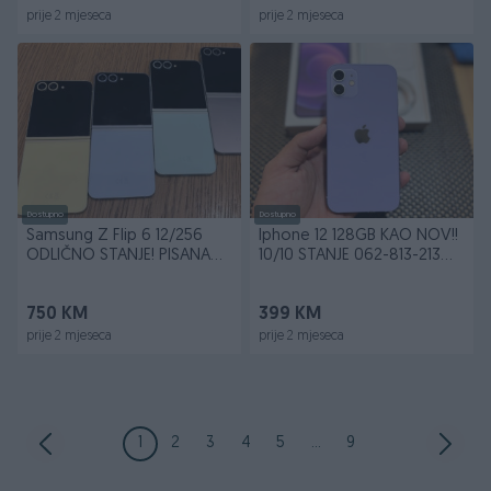
prije 2 mjeseca
prije 2 mjeseca
Dostupno
Dostupno
Samsung Z Flip 6 12/256
Iphone 12 128GB KAO NOV!!
ODLIČNO STANJE! PISANA
10/10 STANJE 062-813-213
GARANCIJA!!
GARANCIJA!!
750 KM
399 KM
prije 2 mjeseca
prije 2 mjeseca
1
2
3
4
5
...
9