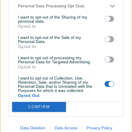
Personal Data Processing Opt Outs
I want to opt-out of the Sharing of my
personal data.
Dostupno
Opted In
Apple iPhone 12 mini 64GB
Apple iPhone XR 64 GB
NOVO! GARANCIJA! CRNI
NOVO! AKCIJA!
I want to opt-out of the Sale of my
BLACK
Personal Data.
Novo
Novo
Opted In
950 KM
700 KM
prije mjesec
prije mjesec
I want to opt-out of processing my
Personal Data for Targeted Advertising.
Opted In
I want to opt-out of Collection, Use,
Retention, Sale, and/or Sharing of my
Personal Data that Is Unrelated with the
Purposes for which it was collected.
Opted Out
CONFIRM
Dostupno
Samsung Z FLIP 6 12/512
Apple iPhone 12 256 GB
NOVO! Silver FABRIČKI
NOVO! GARANCIJA!
ZAPAKOVAN FLIP6
Data Deletion
Data Access
Privacy Policy
Novo
Novo