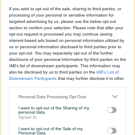
If you wish to opt-out of the sale, sharing to third parties, or
processing of your personal or sensitive information for
targeted advertising by us, please use the below opt-out
section to confirm your selection. Please note that after your
opt-out request is processed you may continue seeing
Dostupno
interest-based ads based on personal information utilized by
Epoxy (epoksi) sto za
Mini sto za kafu-Epoxy
us or personal information disclosed to third parties prior to
frizerski salon
your opt-out. You may separately opt-out of the further
Novo
Novo
disclosure of your personal information by third parties on the
Na upit
450 KM
IAB’s list of downstream participants. This information may
prije 22 dana
prije 22 dana
also be disclosed by us to third parties on the
IAB’s List of
Downstream Participants
that may further disclose it to other
third parties.
Personal Data Processing Opt Outs
I want to opt-out of the Sharing of my
personal data.
Opted In
Dostupno
I want to opt-out of the Sale of my
Epoxy daska za
Epoxy okean (ocean) daska
Personal Data.