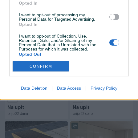
posluživanje meze sa 24K
za mezu, epoksi smola i
Opted In
zlatom (abonos hrast)
orah
Novo
Novo
I want to opt-out of processing my
Na upit
Na upit
Personal Data for Targeted Advertising.
Opted In
prije 22 dana
prije 22 dana
I want to opt-out of Collection, Use,
Retention, Sale, and/or Sharing of my
Personal Data that Is Unrelated with the
Purposes for which it was collected.
Opted Out
CONFIRM
Dostupno
Poslužavnik za kafu, epoksi
Epoxy daska za mezu
Data Deletion
Data Access
Privacy Policy
(epoxy) i drvo oraha
(poslužvanik) sa vinskim
čepovima, epoksi
Novo
Novo
Na upit
Na upit
prije 22 dana
prije 22 dana