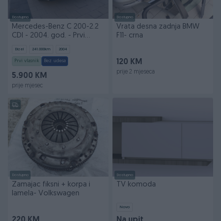
Dostupno
Dostupno
Mercedes-Benz C 200-2.2
Vrata desna zadnja BMW
CDI - 2004. god. - Prvi
F11- crna
vlasnik!
Dizel
241.000
km
2004
Prvi vlasnik
Bez udesa
120 KM
prije 2 mjeseca
5.900 KM
prije mjesec
Dostupno
Dostupno
Zamajac fiksni + korpa i
TV komoda
lamela- Volkswagen
Novo
220 KM
Na upit