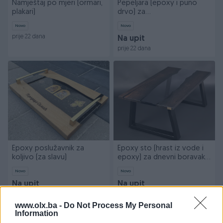
Namještaj po mjeri (ormari,
Pepeljara (epoxy i puno
plakari)
drvo) za
tompus/kubanke/cigare
Novo
Novo
prije 22 dana
Na upit
prije 22 dana
Epoxy poslužavnik za
Epoxy sto (hrast iz vode i
koljivo (za slavu)
epoxy) za dnevni boravak,
epoksi sto.
Novo
Novo
Na upit
Na upit
prije 22 dana
prije 22 dana
www.olx.ba -
Do Not Process My Personal
Information