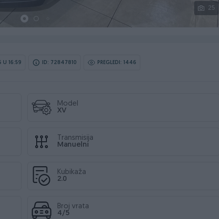
25
 U 16:59
ID: 72847810
PREGLEDI: 1446
Model
XV
Transmisija
Manuelni
Kubikaža
2.0
Broj vrata
4/5