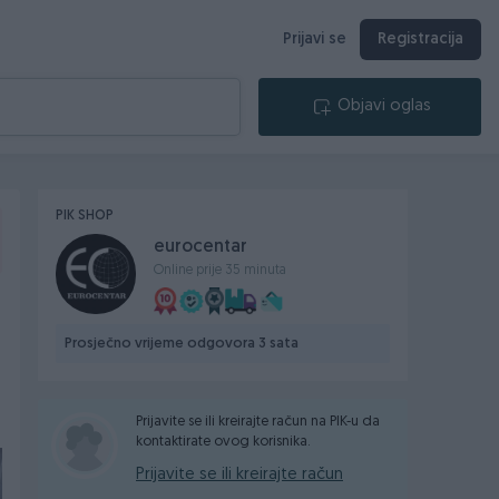
Prijavi se
Registracija
Objavi oglas
PIK SHOP
eurocentar
Online prije 35 minuta
Prosječno vrijeme odgovora 3 sata
Prijavite se ili kreirajte račun na PIK-u da
kontaktirate ovog korisnika.
Prijavite se ili kreirajte račun