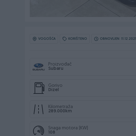
VOGOŠĆA
KORIŠTENO
OBNOVLJEN: 11.12.2025
Proizvođač
Subaru
Gorivo
Dizel
Kilometraža
289.000km
Snaga motora (KW)
108