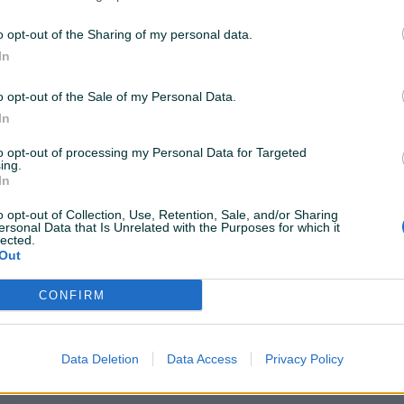
Airbag
o opt-out of the Sharing of my personal data.
ESP
In
Servo volan
o opt-out of the Sale of my Personal Data.
Auto kuka
In
Datum objave
09.12.2025
to opt-out of processing my Personal Data for Targeted
ing.
In
o opt-out of Collection, Use, Retention, Sale, and/or Sharing
ersonal Data that Is Unrelated with the Purposes for which it
lected.
Muzika/ozvučenje
CD MP3
Out
Svjetla
Halogena
CONFIRM
Komande na volanu
Touch screen (ekran)
Data Deletion
Data Access
Privacy Policy
Bluetooth