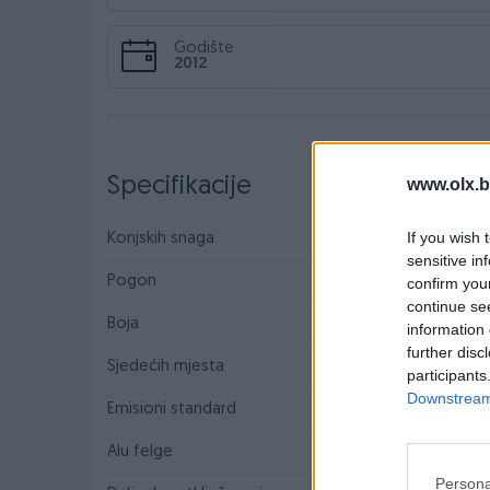
Godište
2012
Specifikacije
www.olx.b
If you wish 
Konjskih snaga
146
sensitive in
Pogon
Sva četiri
confirm you
continue se
Boja
Crna
information 
further disc
Sjedećih mjesta
5
participants
Downstream 
Emisioni standard
Euro 5
Alu felge
Persona