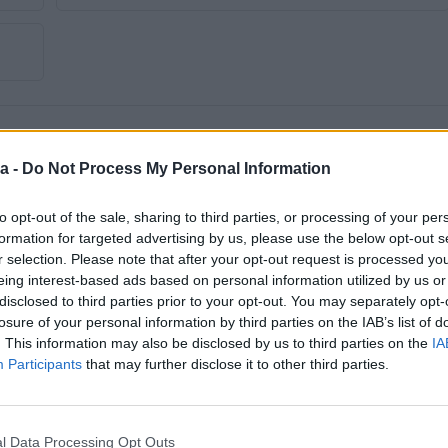
a -
Do Not Process My Personal Information
to opt-out of the sale, sharing to third parties, or processing of your per
Tip
Terenac
formation for targeted advertising by us, please use the below opt-out s
Godina prve registracije
2012
r selection. Please note that after your opt-out request is processed y
eing interest-based ads based on personal information utilized by us or
Veličina felgi
16
disclosed to third parties prior to your opt-out. You may separately opt-
losure of your personal information by third parties on the IAB’s list of
Broj stepeni prijenosa
6+R
. This information may also be disclosed by us to third parties on the
IA
Participants
that may further disclose it to other third parties.
Broj prethodnih vlasnika
1
Centralna brava
l Data Processing Opt Outs