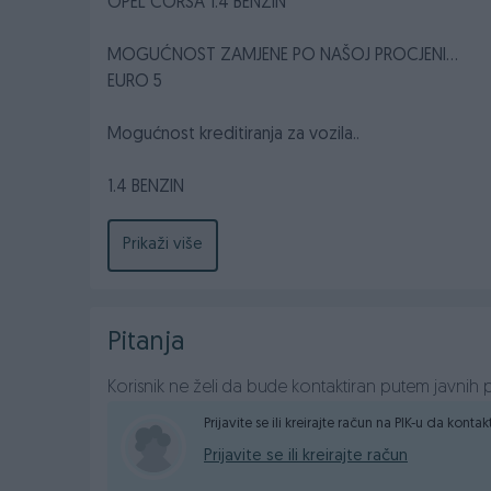
OPEL CORSA 1.4 BENZIN
MOGUĆNOST ZAMJENE PO NAŠOJ PROCJENI...
EURO 5
Mogućnost kreditiranja za vozila..
1.4 BENZIN
2010 GODINA
64 KW- 87 KS
Prikaži više
Prešao 176000
Servisna knjiga (vozilo redovno održavano i servis
Četverokraki Kožni Volan podesiv po visini i dubi
Pitanja
Centralno daljinsko otključavanje/zaključavanje
1 ključ
Korisnik ne želi da bude kontaktiran putem javnih p
El podizači stakala
CD-MP3, AUX,
Prijavite se ili kreirajte račun na PIK-u da konta
Klima
Prijavite se ili kreirajte račun
ISOFIX-kopčanje za dječije sjedalice