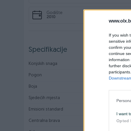
Godište
2010
www.olx.b
If you wish 
sensitive in
confirm you
Specifikacije
continue se
information 
Konjskih snaga
87
further disc
participants
Pogon
Prednji
Downstream 
Boja
Siva
Sjedećih mjesta
5
Persona
Emisioni standard
Euro 5
I want t
Opted 
Centralna brava