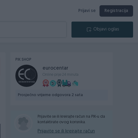
Prijavi se
Registracija
Objavi oglas
PIK SHOP
eurocentar
Online prije 24 minuta
Prosječno vrijeme odgovora 2 sata
Prijavite se ili kreirajte račun na PIK-u da
kontaktirate ovog korisnika.
Prijavite se ili kreirajte račun