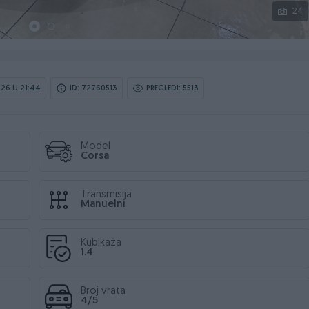
24
26 U 21:44
ID: 72760513
PREGLEDI: 5513
Model
Corsa
Transmisija
Manuelni
Kubikaža
1.4
Broj vrata
4/5