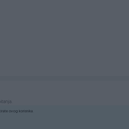
irano u ovlaštenom servisu)
ni sa komandama,
itanja.
ktirate ovog korisnika.