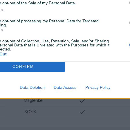
ABS
o opt-out of the Sale of my Personal Data.
In
Servo volan
to opt-out of processing my Personal Data for Targeted
ing.
Datum objave
05.12.2025
In
o opt-out of Collection, Use, Retention, Sale, and/or Sharing
ersonal Data that Is Unrelated with the Purposes for which it
lected.
Out
Muzika/ozvučenje
CD MP3
CONFIRM
Svjetla
Halogena
Komande na volanu
Data Deletion
Data Access
Privacy Policy
El. podizači stakala
Maglenke
ISOFIX