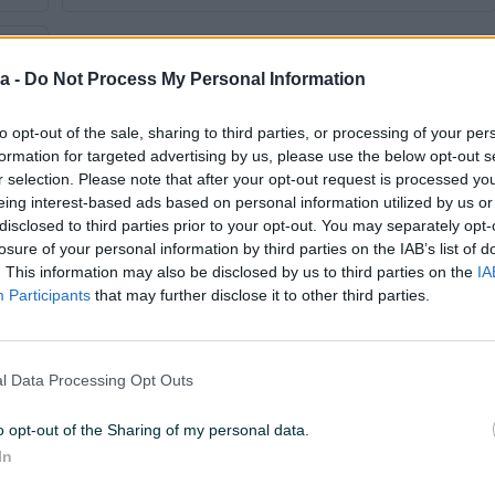
a -
Do Not Process My Personal Information
to opt-out of the sale, sharing to third parties, or processing of your per
formation for targeted advertising by us, please use the below opt-out s
r selection. Please note that after your opt-out request is processed y
eing interest-based ads based on personal information utilized by us or
disclosed to third parties prior to your opt-out. You may separately opt-
Tip
Malo auto
losure of your personal information by third parties on the IAB’s list of
. This information may also be disclosed by us to third parties on the
IA
Godina prve registracije
2010
Participants
that may further disclose it to other third parties.
Veličina felgi
14
Broj stepeni prijenosa
5+R
l Data Processing Opt Outs
Broj prethodnih vlasnika
Prvi vlasnik
o opt-out of the Sharing of my personal data.
In
Daljinsko otključavanje