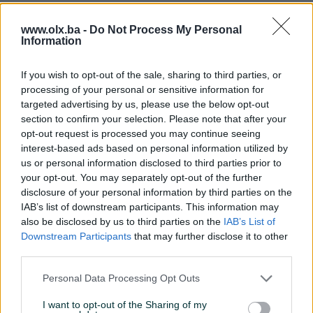
Ocarinjen
www.olx.ba -
Do Not Process My Personal
Datum objave
03.07.2025
Information
Oprema
If you wish to opt-out of the sale, sharing to third parties, or
processing of your personal or sensitive information for
Klimatizacija
Dvozonska
targeted advertising by us, please use the below opt-out
section to confirm your selection. Please note that after your
Muzika/ozvučenje
CD MP3
opt-out request is processed you may continue seeing
interest-based ads based on personal information utilized by
Parking senzori
Naprijed i nazad
us or personal information disclosed to third parties prior to
your opt-out. You may separately opt-out of the further
Vrsta enterijera
Platno
disclosure of your personal information by third parties on the
IAB’s list of downstream participants. This information may
Svjetla
Xenon
also be disclosed by us to third parties on the
IAB’s List of
Downstream Participants
that may further disclose it to other
Metalik
third parties.
Digitalna klima
Personal Data Processing Opt Outs
Komande na volanu
I want to opt-out of the Sharing of my