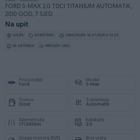
FORD S-MAX 2.0 TDCI TITANIUM AUTOMATIK,
2010 GOD, 7 SJED.
Na upit
ILIDŽA
KORIŠTENO
OBNOVLJEN: 16.07.2025 U 14:22
ID: 69131664
PREGLEDI: 1252
Proizvođač
Model
Ford
S-Max
Gorivo
Transmisija
Dizel
Automatik
Kilometraža
Kubikaža
171.000km
2.0
Snaga motora (KW)
Broj vrata