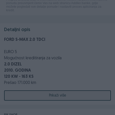
Detaljni opis
FORD S-MAX 2.0 TDCI
EURO 5
Mogućnost kreditiranja za vozila
2.0 DIZEL
2010. GODINA
120 KW - 163 KS
Prešao 171.000 km
Prikaži više
Parking senzori naprijed i nazad
LED dnevna, Xenoni
Digitalna dvozonska Klima, Grijanje sjedišta