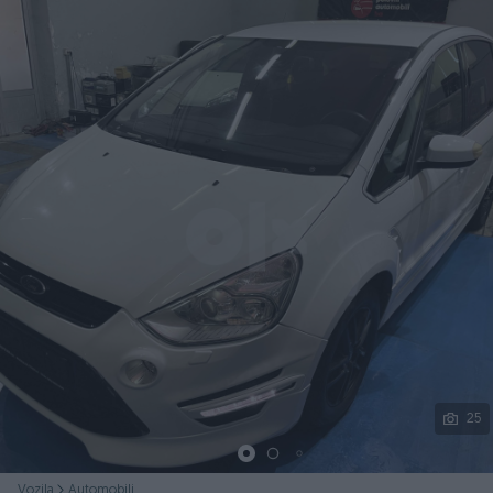
Podijeli
25
Vozila
Automobili