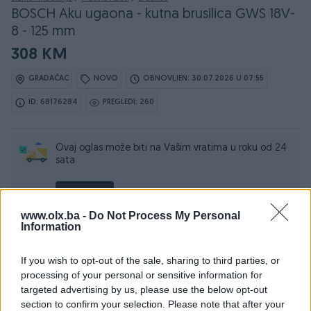
BOSCH Aku ugaona - kutna brusilica GWS 18V-
8 - 125 mm
308 KM
GRADAČAC
NOVO
OBNOVLJEN: 30.07.2026 U 07:55
ID: 68176284
PREGLEDI: 260
Ovaj oglas može biti na Vašim vratima u roku od 24
sata
Naruči
www.olx.ba -
Do Not Process My Personal
Information
If you wish to opt-out of the sale, sharing to third parties, or
Osobine
processing of your personal or sensitive information for
targeted advertising by us, please use the below opt-out
Proizvođač
Bosch
section to confirm your selection. Please note that after your