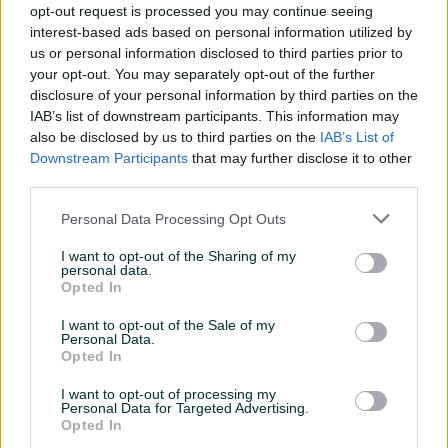
opt-out request is processed you may continue seeing
Namjena
Za metal (željezo)
interest-based ads based on personal information utilized by
us or personal information disclosed to third parties prior to
Način korištenja
Ručna
your opt-out. You may separately opt-out of the further
disclosure of your personal information by third parties on the
Snaga (W)
800
IAB’s list of downstream participants. This information may
Vrsta
also be disclosed by us to third parties on the
Ugaona/Kutna
IAB’s List of
Downstream Participants
that may further disclose it to other
Datum objave
13.05.2025
third parties.
Personal Data Processing Opt Outs
I want to opt-out of the Sharing of my
personal data.
Detaljni opis
Opted In
Sve što vam je potrebno – na jednom mjestu. Brzo,
I want to opt-out of the Sale of my
Personal Data.
sigurno i provjereno.
Opted In
🛒🔐
100% sigurna kupovina
– kliknite ovdje za više
I want to opt-out of processing my
informacija o ovom proizvodu i brzu narudžbu
Personal Data for Targeted Advertising.
direktno iz naše online trgovine.
Opted In