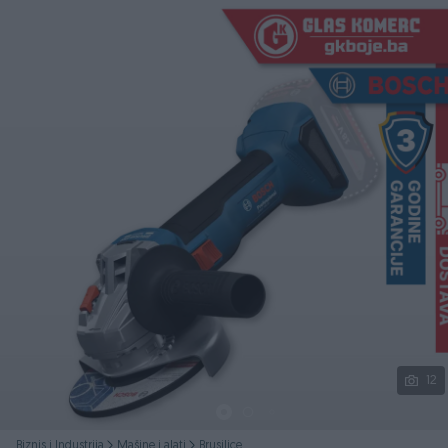
Podijeli
12
Biznis i Industrija
Mašine i alati
Brusilice