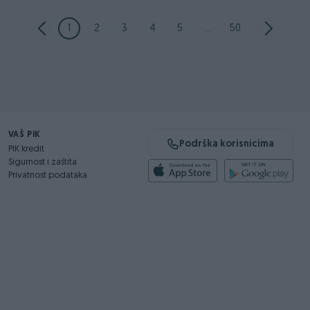
1
2
3
4
5
...
50
VAŠ PIK
Podrška korisnicima
PIK kredit
Sigurnost i zaštita
Privatnost podataka