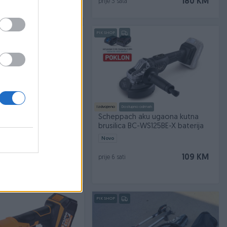
69 KM
180 KM
prije 3 sata
PIK SHOP
Izdvojeno
Dostupno odmah
račna brusilica
Scheppach aku ugaona kutna
brusilica BC-WS125BE-X baterija
Novo
1.369 KM
109 KM
prije 6 sati
PIK SHOP