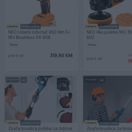
Izdvojeno
Dostupno odmah
Izdvojeno
Dostupno odmah
NEO Udarni odvrtač 850 Nm E+
NEO Aku polirka 18V, 
18V Brushless 04-608
602
Novo
Novo
2
319,90 KM
prije 6 sati
prije 6 sati
1
PIK SHOP
PIK SHOP
Izdvojeno
Dostupno odmah
Izdvojeno
Dostupno odmah
Zirafa brusilica polirka za zidove
Zirafa brusilica za brus