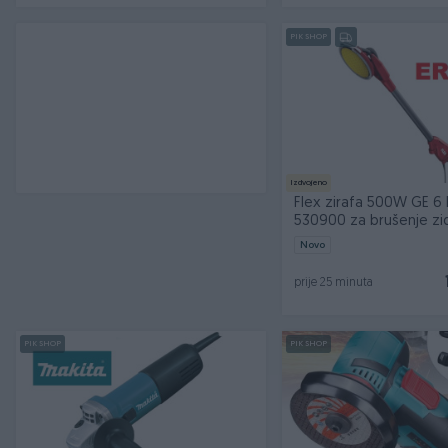
PIK SHOP
Izdvojeno
Flex zirafa 500W GE 6 
530900 za brušenje z
Novo
prije 25 minuta
PIK SHOP
PIK SHOP