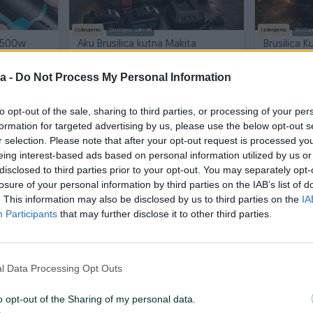
Izdvojeno
Dostupno odmah
Izdvojeno
Dostup
 500w
Aku Brusilica kutna Makita
Brusilica 
128v/5.0Ah
Potencio
Novo
Novo
a -
Do Not Process My Personal Information
37 KM
67 KM
prije jednog sata
prije jednog 
to opt-out of the sale, sharing to third parties, or processing of your per
formation for targeted advertising by us, please use the below opt-out s
r selection. Please note that after your opt-out request is processed y
PIK SHOP
PIK SHOP
eing interest-based ads based on personal information utilized by us or
disclosed to third parties prior to your opt-out. You may separately opt-
losure of your personal information by third parties on the IAB’s list of
. This information may also be disclosed by us to third parties on the
IA
Participants
that may further disclose it to other third parties.
Izdvojeno
Izdvojeno
Dostup
RAUS
Brusilica BOSCH 1500w Kutna
AKU BRUSI
l Data Processing Opt Outs
(125mm)
Ugaona/Kut
128v/5.0A
Novo
Novo
o opt-out of the Sharing of my personal data.