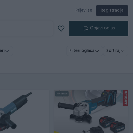
Prijavi se
Registracija
Objavi oglas
eri
Filteri oglasa
Sortiraj
PIK SHOP