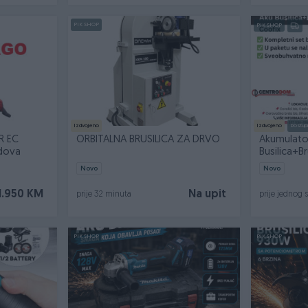
PIK SHOP
PIK SHOP
Izdvojeno
Izdvojeno
Dostup
R EC
ORBITALNA BRUSILICA ZA DRVO
Akumulato
idova
Busilica+B
Novo
Novo
1.950 KM
Na upit
prije 32 minuta
prije jednog 
PIK SHOP
PIK SHOP