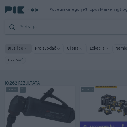
Početna
Kategorije
Shopovi
Marketing
Blo
Namj
Brusilice
Proizvođač
Cijena
Lokacija
Brusilice
10.262
REZULTATA
PIK SHOP
PIK SHOP