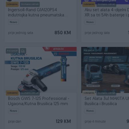
Izdvojeno
Dostupno odmah
Izdvojeno
Dostupno odmah
Ingersoll-Rand G1A120PS4
Aku set alata 4-dijelni
indutrisjka kutna pneumatska
XR sa tri 5Ah baterije i
brusilica
Novo
Novo
850 KM
prije jednog sata
prije jednog sata
PIK SHOP
PIK SHOP
Izdvojeno
Dostupno odmah
Izdvojeno
Dostupno odmah
Bosch GWS 7-125 Professional -
Set Alata 3u1 MAKITA U
Ugaona/Kutna Brusilica 125 mm
Busilica i Brusilica
Novo
Novo
129 KM
prije dan
prije 4 minute