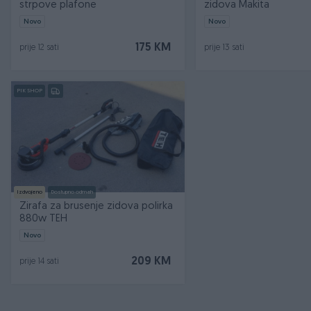
strpove plafone
zidova Makita
Novo
Novo
175 KM
prije 12 sati
prije 13 sati
PIK SHOP
Izdvojeno
Dostupno odmah
Zirafa za brusenje zidova polirka
880w TEH
Novo
209 KM
prije 14 sati