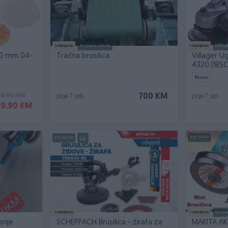
Izdvojeno
Dostupno odmah
Izdvojeno
Dostup
150 mm 04-
Tračna brusilica
Villager U
4320 (1BSC
Novo
49,90 KM
700 KM
prije 7 sati
prije 7 sati
99,90 KM
PIK SHOP
PIK SHOP
Izdvojeno
Izdvojeno
Dostup
enje
SCHEPPACH Brusilica - žirafa za
MAKITA AK