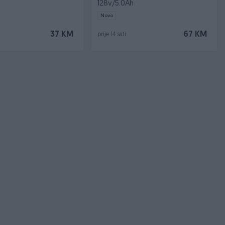
128v/5.0Ah
Novo
37 KM
67 KM
prije 14 sati