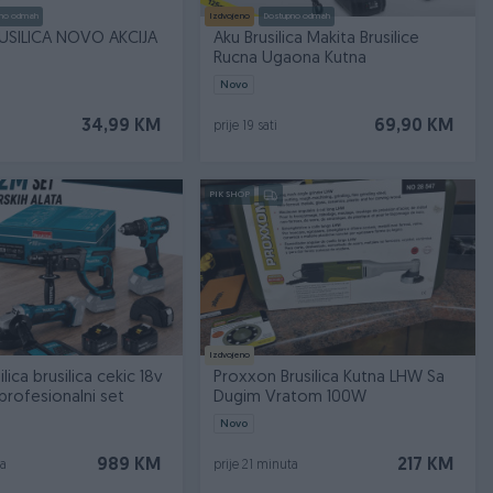
no odmah
Izdvojeno
Dostupno odmah
USILICA NOVO AKCIJA
Aku Brusilica Makita Brusilice
Rucna Ugaona Kutna
Novo
34,99 KM
69,90 KM
prije 19 sati
PIK SHOP
Izdvojeno
lica brusilica cekic 18v
Proxxon Brusilica Kutna LHW Sa
rofesionalni set
Dugim Vratom 100W
Novo
989 KM
217 KM
ta
prije 21 minuta