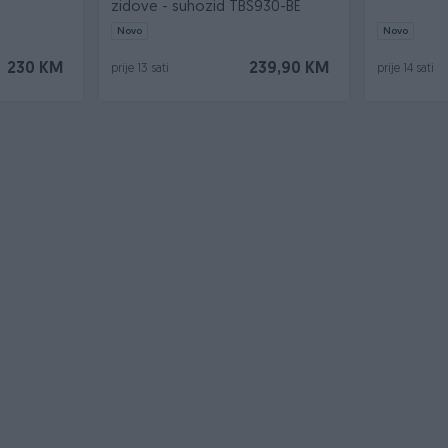
zidove - suhozid TBS930-BE
Novo
Novo
230 KM
239,90 KM
prije 13 sati
prije 14 sati