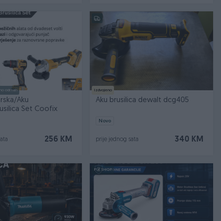
no odmah
Izdvojeno
rska/Aku
Aku brusilica dewalt dcg405
rusilica Set Coofix
Novo
256 KM
340 KM
sata
prije jednog sata
PIK SHOP