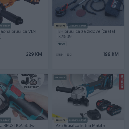
no odmah
Izdvojeno
Dostupno odmah
gaona brusilica VLN
TEH brusilica za zidove (žirafa)
)
TS21509
Novo
229 KM
199 KM
prije 11 sati
PIK SHOP
no odmah
Izdvojeno
Dostupno odmah
U BRUSILICA 500w
Aku Brusilica kutna Makita