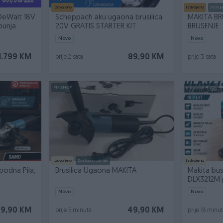
Izdvojeno
Izdvojeno
Dostup
 DeWalt 18V
Scheppach aku ugaona brusilica
MAKITA BR
 punja
20V GRATIS STARTER KIT
BRUSENJE
Novo
Novo
1.799 KM
89,90 KM
prije 2 sata
prije 3 sata
PIK SHOP
PIK SHOP
Izdvojeno
Dostupno odmah
Izdvojeno
bodna Pila,
Brusilica Ugaona MAKITA
Makita busi
DLX3212M p
Novo
Novo
99,90 KM
49,90 KM
prije 5 minuta
prije 18 minu