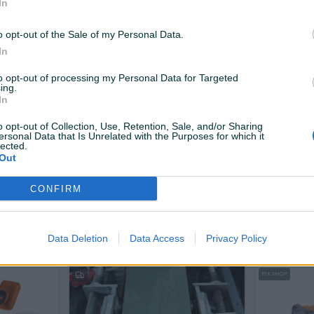
40 KM
46 KM
In
prije 2 sata
prije 2 sata
o opt-out of the Sale of my Personal Data.
PIK SHOP
PIK SHOP
In
to opt-out of processing my Personal Data for Targeted
ing.
In
o opt-out of Collection, Use, Retention, Sale, and/or Sharing
ersonal Data that Is Unrelated with the Purposes for which it
lected.
Izdvojeno
Dostupno odmah
Izdvojeno
Out
BRUSILICA MAKITA
Holzmann T
BT1220
CONFIRM
Novo
Novo
85 KM
50 KM
prije 4 sata
prije 4 sata
Data Deletion
Data Access
Privacy Policy
PIK SHOP