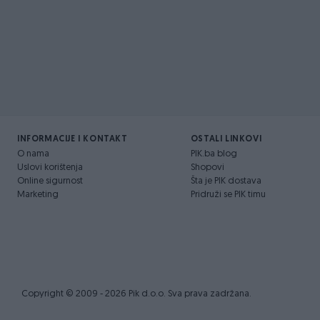
INFORMACIJE I KONTAKT
OSTALI LINKOVI
O nama
PIK.ba blog
Uslovi korištenja
Shopovi
Online sigurnost
Šta je PIK dostava
Marketing
Pridruži se PIK timu
Copyright © 2009 - 2026 Pik d.o.o. Sva prava zadržana.