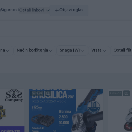
g
Sigurnost
Objavi oglas
Ostali linkovi
ena
Način korištenja
Vrsta
Ostali filt
Snaga (W)
PIK SHOP
PIK SHOP