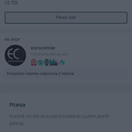
1.9 TDI
2006. GODINA
77 KW - 105 KS
Prikaži više
Prešao 215.000 km
Centralno daljinsko otključavanje/zaključavanje / Centralna
PIK SHOP
brava
eurocentar
1 ključ
Online prije jednog sata
KOŽNI trokraki Volan podesiv po visini i dubini sa
komandama
Električni podizači stakala x4 ,
Prosječno vrijeme odgovora 2 minute
Digitalna dvozonska klima
CD-MP3
ABS, ESP
Manuelni mjenjač 5+R
Pitanja
Alu Felge R16 ke sa zimskim gumama
Bijela boja
Korisnik ne želi da bude kontaktiran putem javnih
pitanja.