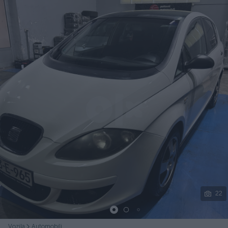
Podijeli
22
Vozila
Automobili