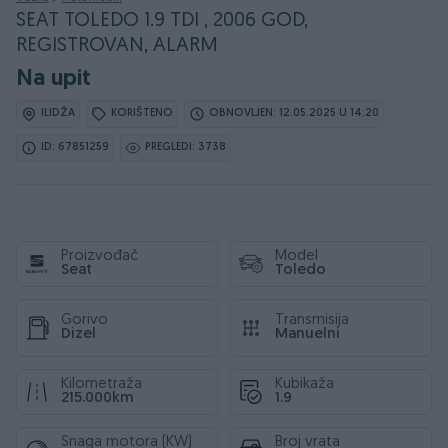
SEAT TOLEDO 1.9 TDI , 2006 GOD,
REGISTROVAN, ALARM
Na upit
ILIDŽA
KORIŠTENO
OBNOVLJEN: 12.05.2025 U 14:20
ID: 67851259
PREGLEDI: 3738
Proizvođač
Model
Seat
Toledo
Gorivo
Transmisija
Dizel
Manuelni
Kilometraža
Kubikaža
215.000km
1.9
Snaga motora (KW)
Broj vrata