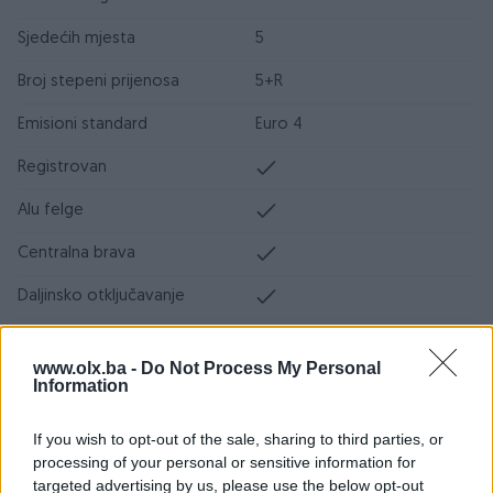
Sjedećih mjesta
5
Broj stepeni prijenosa
5+R
Emisioni standard
Euro 4
Registrovan
Alu felge
Centralna brava
Daljinsko otključavanje
Airbag
www.olx.ba -
Do Not Process My Personal
ABS
Information
ESP
If you wish to opt-out of the sale, sharing to third parties, or
processing of your personal or sensitive information for
DPF/FAP filter
targeted advertising by us, please use the below opt-out