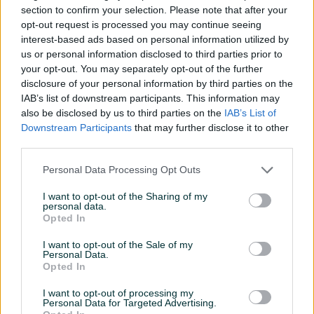
section to confirm your selection. Please note that after your
Servo volan
opt-out request is processed you may continue seeing
interest-based ads based on personal information utilized by
Turbo
us or personal information disclosed to third parties prior to
Datum objave
25.04.2025
your opt-out. You may separately opt-out of the further
disclosure of your personal information by third parties on the
Oprema
IAB’s list of downstream participants. This information may
also be disclosed by us to third parties on the
IAB’s List of
Downstream Participants
that may further disclose it to other
Klimatizacija
Dvozonska
third parties.
Muzika/ozvučenje
CD MP3
Personal Data Processing Opt Outs
Vrsta enterijera
Platno
I want to opt-out of the Sharing of my
personal data.
Svjetla
Halogena
Opted In
Digitalna klima
I want to opt-out of the Sale of my
Personal Data.
Opted In
Komande na volanu
I want to opt-out of processing my
Bluetooth
Personal Data for Targeted Advertising.