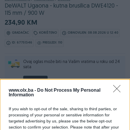
DeWALT Ugaona - kutna brusilica DWE4120 -
115 mm / 900 W
234,90 KM
GRADAČAC
KORIŠTENO
OBNOVLJEN: 08.08.2026 U 12:40
ID: 67751346
PREGLEDI: 110
Ovaj oglas može biti na Vašim vratima u roku od 24
sata
Naruči
www.olx.ba -
Do Not Process My Personal
Information
If you wish to opt-out of the sale, sharing to third parties, or
Osobine
processing of your personal or sensitive information for
targeted advertising by us, please use the below opt-out
Proizvođač
DeWalt
section to confirm your selection. Please note that after your