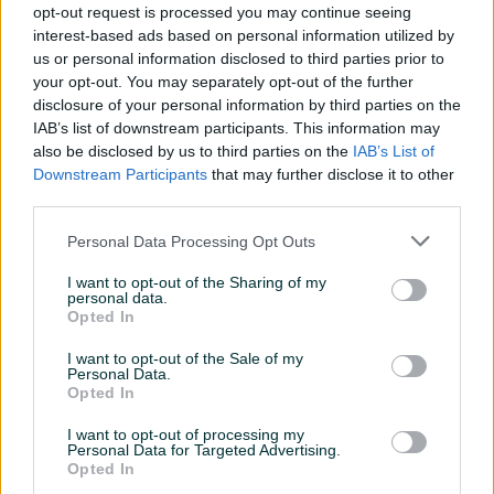
opt-out request is processed you may continue seeing
Namjena
Za metal (željezo)
interest-based ads based on personal information utilized by
us or personal information disclosed to third parties prior to
Način korištenja
Ručna
your opt-out. You may separately opt-out of the further
disclosure of your personal information by third parties on the
Snaga (W)
900
IAB’s list of downstream participants. This information may
Vrsta
also be disclosed by us to third parties on the
Ugaona/Kutna
IAB’s List of
Downstream Participants
that may further disclose it to other
Datum objave
20.04.2025
third parties.
Personal Data Processing Opt Outs
I want to opt-out of the Sharing of my
personal data.
Detaljni opis
Opted In
Sve što vam je potrebno – na jednom mjestu. Brzo,
I want to opt-out of the Sale of my
Personal Data.
sigurno i provjereno.
Opted In
I want to opt-out of processing my
🛒🔐
100% sigurna kupovina
– kliknite ovdje za više
Personal Data for Targeted Advertising.
informacija o ovom proizvodu i brzu narudžbu
Opted In
direktno iz naše online trgovine.