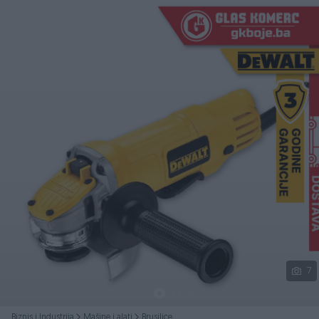
Podijeli
7
Biznis i Industrija
Mašine i alati
Brusilice