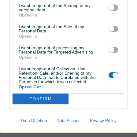
I want to opt-out of the Sharing of my
USB port
personal data.
Opted In
Tempomat
I want to opt-out of the Sale of my
Personal Data.
Bluetooth
Opted In
Senzor kiše
I want to opt-out of processing my
Personal Data for Targeted Advertising.
Opted In
Park assist
I want to opt-out of Collection, Use,
Hill assist
Retention, Sale, and/or Sharing of my
Personal Data that Is Unrelated with the
Grijanje sjedišta
Purposes for which it was collected.
Opted Out
El. podizači stakala
CONFIRM
El. pomjeranje sjedišta
Naslon za ruku
Data Deletion
Data Access
Privacy Policy
Panorama krov