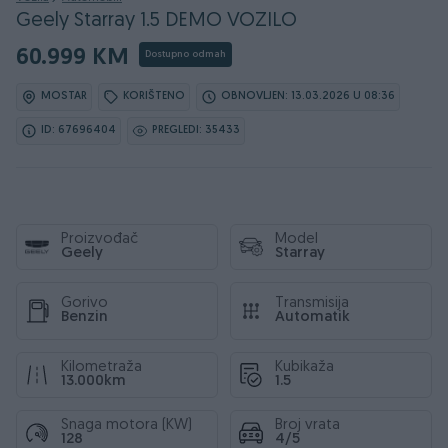
Geely Starray 1.5 DEMO VOZILO
60.999 KM
Dostupno odmah
MOSTAR
KORIŠTENO
OBNOVLJEN: 13.03.2026 U 08:36
ID: 67696404
PREGLEDI: 35433
Proizvođač
Model
Geely
Starray
Gorivo
Transmisija
Benzin
Automatik
Kilometraža
Kubikaža
13.000km
1.5
Snaga motora (KW)
Broj vrata
128
4/5