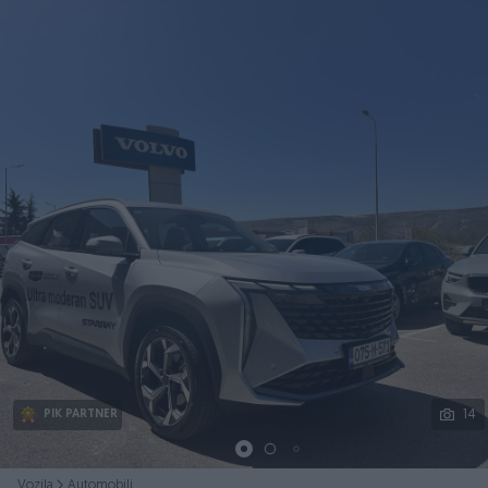
Podijeli
14
PIK PARTNER
Vozila
Automobili