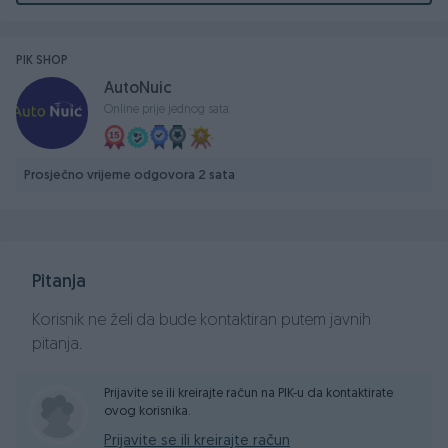
LED zadnja svjetla
LED pokazivači smjera
Grijanje prednjeg vjetrobranskog stakla
PIK SHOP
Krovni nosač
AutoNuic
Shark antena
Online prije jednog sata
Panoramski električni krovni otvor sa zaštitom od sunca
Električno podesivi spoljni retrovizori u boji karoserije
Električno sklopivi spoljni retrovizori
Prosječno vrijeme odgovora 2 sata
Grijani spoljni retrovizori
Prednji brisači sa senzorom za kišu
Grijane mlaznice brisača
Dimenzija guma 235/50 R19
Pitanja
19" aluminijumske felge
Korisnik ne želi da bude kontaktiran putem javnih
UNUTRAŠNJOST
pitanja.
Blue-Grey boja unutrašnjosti
Volan presvučen veštačkom kožom
Prijavite se ili kreirajte račun na PIK-u da kontaktirate
ovog korisnika.
Volan podesiv po dubini i visini
Grijani volan
Prijavite se ili kreirajte račun