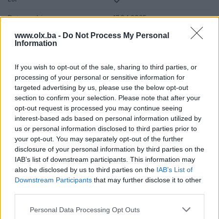
Datum objave
17.04.2025
www.olx.ba -
Do Not Process My Personal
Oprema
Information
Klimatizacija
Dvozonska
If you wish to opt-out of the sale, sharing to third parties, or
processing of your personal or sensitive information for
Parking senzori
Naprijed i nazad
targeted advertising by us, please use the below opt-out
section to confirm your selection. Please note that after your
Parking kamera
Kamera 360
opt-out request is processed you may continue seeing
interest-based ads based on personal information utilized by
Vrsta enterijera
Koža
us or personal information disclosed to third parties prior to
your opt-out. You may separately opt-out of the further
Svjetla
LED
disclosure of your personal information by third parties on the
Metalik
IAB’s list of downstream participants. This information may
also be disclosed by us to third parties on the
IAB’s List of
Digitalna klima
Downstream Participants
that may further disclose it to other
third parties.
Komande na volanu
Personal Data Processing Opt Outs
Touch screen (ekran)