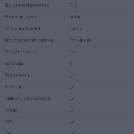
Broj stepeni prijenosa
7+R
Posjeduje gume
Ljetne
Emisioni standard
Euro 6
Broj prethodnih vlasnika
Prvi vlasnik
Masa/Težina (kg)
1571
Garancija
4
Registrovan
Alu felge
Daljinsko otključavanje
Airbag
ABS
ESP