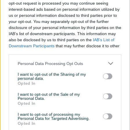
opt-out request is processed you may continue seeing
Namjena
Za metal (željezo)
interest-based ads based on personal information utilized by
us or personal information disclosed to third parties prior to
Način korištenja
Ručna
your opt-out. You may separately opt-out of the further
disclosure of your personal information by third parties on the
Snaga (W)
720
IAB’s list of downstream participants. This information may
Vrsta
also be disclosed by us to third parties on the
Ugaona/Kutna
IAB’s List of
Downstream Participants
that may further disclose it to other
Datum objave
22.03.2025
third parties.
Personal Data Processing Opt Outs
I want to opt-out of the Sharing of my
personal data.
Detaljni opis
Opted In
Sve što vam je potrebno – na jednom mjestu. Brzo,
I want to opt-out of the Sale of my
Personal Data.
sigurno i provjereno
Opted In
📜
Uz uređaj dođe fiskalni račun i garantni list
I want to opt-out of processing my
🔒 Garancija: 3 godine
Personal Data for Targeted Advertising.
⏰
Na vašoj adresi u roku od 24-48h
Opted In