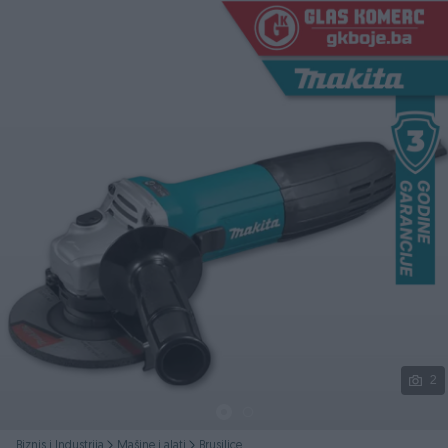
Podijeli
2
Biznis i Industrija
Mašine i alati
Brusilice