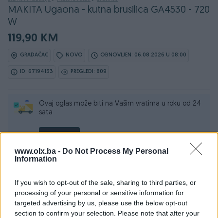
MAKITA Ugaona - kutna brusilica GA4530 - 720
W
119,90 KM
GRADAČAC
NOVO
OBNOVLJEN: 06.08.2026 U 08:00
ID: 67194133
PREGLEDI: 809
Ovaj oglas može biti na Vašim vratima u roku od 24
sata
Naruči
www.olx.ba -
Do Not Process My Personal
Information
If you wish to opt-out of the sale, sharing to third parties, or
Osobine
processing of your personal or sensitive information for
targeted advertising by us, please use the below opt-out
Proizvođač
Makita
section to confirm your selection. Please note that after your