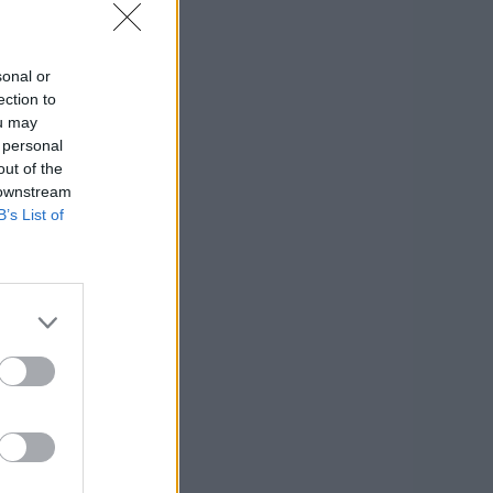
sonal or
ection to
ou may
 personal
out of the
 downstream
B’s List of