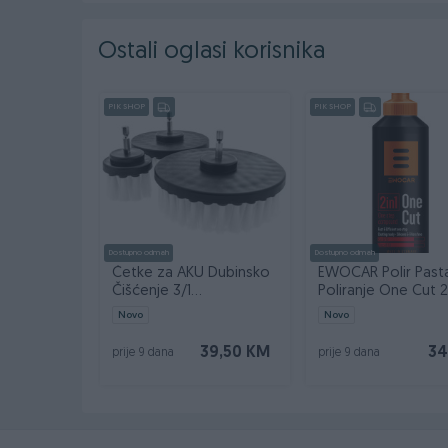
Maksimalna visina: 360 mm
Težina: cca. 12,5 kg
Ostali oglasi korisnika
Sadržaj paketa:
PIK SHOP
PIK SHOP
1x Hidraulična kolica
1x Ručka 50cm
1x Gumeni jastučić za sedlo
100% NOVO
Dostupno odmah
Dostupno odmah
Četke za AKU Dubinsko
EWOCAR Polir Past
Čišćenje 3/1
Poliranje One Cut 
ChemicalWorkz 50 100
2in1 One Step
Novo
Novo
125mm
39,50 KM
34
prije 9 dana
prije 9 dana