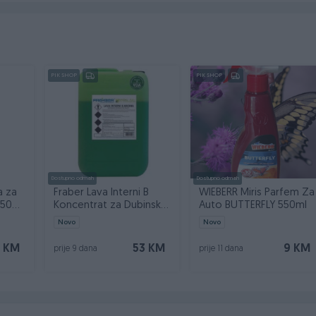
PIK SHOP
PIK SHOP
Dostupno odmah
Dostupno odmah
a za
Fraber Lava Interni B
WIEBERR Miris Parfem Za
250ml
Koncentrat za Dubinsko
Auto BUTTERFLY 550ml
Pranje 5kg
Novo
Novo
 KM
53 KM
9 KM
prije 9 dana
prije 11 dana