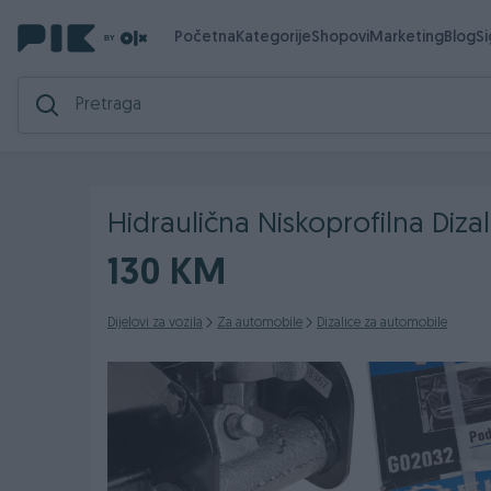
Početna
Kategorije
Shopovi
Marketing
Blog
S
Hidraulična Niskoprofilna Diz
130 KM
Dijelovi za vozila
Za automobile
Dizalice za automobile