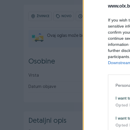
www.olx.b
ŽIVINICE
NOVO
OBNOVLJEN: 07.06.2026 U 20
If you wish 
sensitive in
confirm you
Ovaj oglas može biti na Vašim vratima u rok
continue se
information 
further disc
participants
Osobine
Downstream 
Vrsta
Hidraulična
Persona
Datum objave
18.01.2025
I want t
Opted 
I want t
Detaljni opis
Opted 