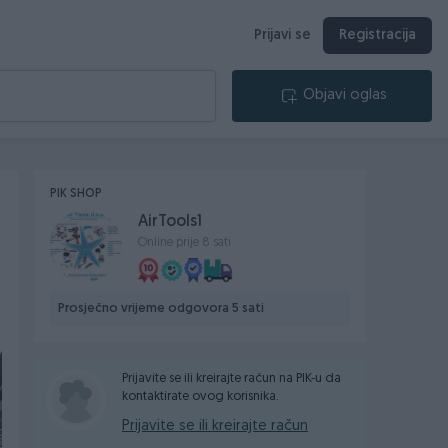
Prijavi se
Registracija
Objavi oglas
PIK SHOP
AirTools1
Online prije 8 sati
Prosječno vrijeme odgovora 5 sati
Prijavite se ili kreirajte račun na PIK-u da
kontaktirate ovog korisnika.
Prijavite se ili kreirajte račun