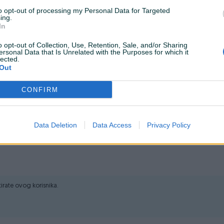
to opt-out of processing my Personal Data for Targeted
ing.
In
o opt-out of Collection, Use, Retention, Sale, and/or Sharing
ersonal Data that Is Unrelated with the Purposes for which it
.
lected.
Out
CONFIRM
Data Deletion
Data Access
Privacy Policy
anje
ktirate ovog korisnika.