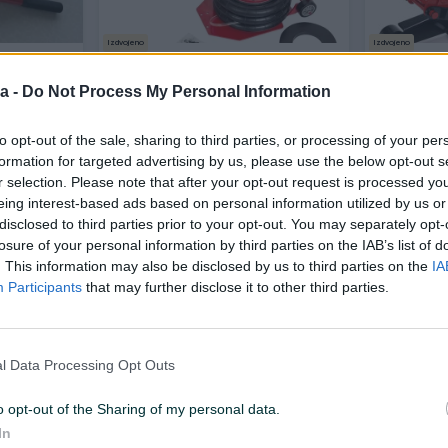
Izdvojeno
Izdvojeno
A ZA AUTO
Zračna dizalica 3 i 5 Tona (Jastuk
Hidraulicn
dizalica)
Krokodilka
a -
Do Not Process My Personal Information
(Niskoprofi
Novo
Novo
to opt-out of the sale, sharing to third parties, or processing of your per
50 KM
145 KM
prije 6 sati
prije 6 sati
formation for targeted advertising by us, please use the below opt-out s
r selection. Please note that after your opt-out request is processed y
eing interest-based ads based on personal information utilized by us or
PIK SHOP
PIK SHOP
disclosed to third parties prior to your opt-out. You may separately opt-
losure of your personal information by third parties on the IAB’s list of
. This information may also be disclosed by us to third parties on the
IA
Participants
that may further disclose it to other third parties.
Izdvojeno
Dostupno odmah
Izdvojeno
Dostup
l Data Processing Opt Outs
kodil 2.5 T
DIZALICA DVOSTUBNA
DIZALICA
HIDRAULIČNA 5,5 TONA HMN-
HIDRAULIČ
86195 WE-86195
o opt-out of the Sharing of my personal data.
Novo
Novo
In