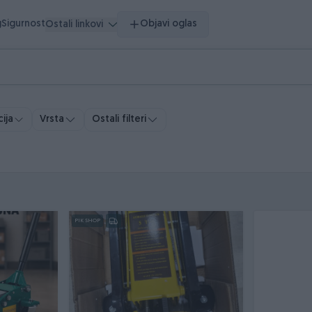
g
Sigurnost
Objavi oglas
Ostali linkovi
Vrsta
Ostali filteri
ija
PIK SHOP