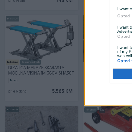
145 KM
prije 14 sati
prije 15 sati
I want t
Opted 
PIK SHOP
I want 
Advertis
Opted 
I want t
of my P
was col
Opted 
Izdvojeno
Dostupno odmah
DIZALICA MAKAZE ŠKARASTA
Dvostubna dizalica
MOBILNA VISINA 1M 380V SHA30T
Novo
5.565 KM
prije 6 dana
prije 27 minuta
PIK SHOP
PIK SHOP