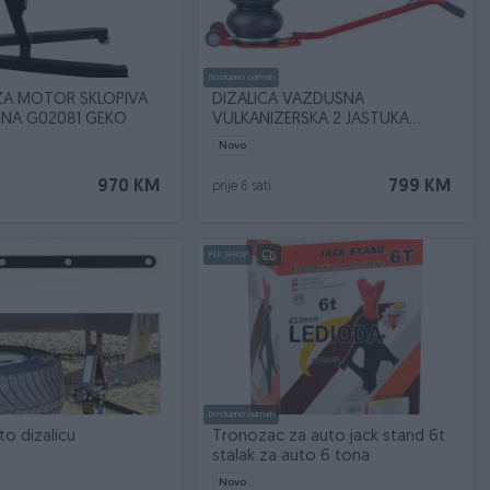
Dostupno odmah
 ZA MOTOR SKLOPIVA
DIZALICA VAZDUŠNA
ENA G02081 GEKO
VULKANIZERSKA 2 JASTUKA
TRA1812
Novo
970 KM
799 KM
prije 6 sati
PIK SHOP
Dostupno odmah
to dizalicu
Tronozac za auto jack stand 6t
stalak za auto 6 tona
Novo