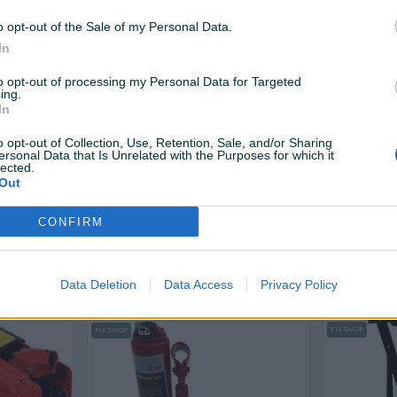
70 KM
7.900 KM
prije 2 dana
prije 4 dana
o opt-out of the Sale of my Personal Data.
In
to opt-out of processing my Personal Data for Targeted
ing.
In
o opt-out of Collection, Use, Retention, Sale, and/or Sharing
ersonal Data that Is Unrelated with the Purposes for which it
lected.
Out
Dostupno odmah
Auto dizalica za SUV vozila sa
Mercedes 
kljucem NISSAN AUDI TIGUAN
CONFIRM
TOYOTA
Novo
1.700 KM
89,90 KM
prije 3 sata
prije 3 sata
Data Deletion
Data Access
Privacy Policy
PIK SHOP
PIK SHOP