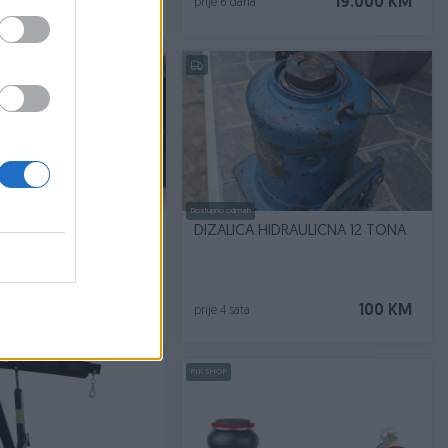
4.200 KM
19.000 KM
prije 6 dana
Dostupno odmah
190 124 w202 dizalica
DIZALICA HIDRAULICNA 12 TONA
40 KM
100 KM
prije 4 sata
PIK SHOP