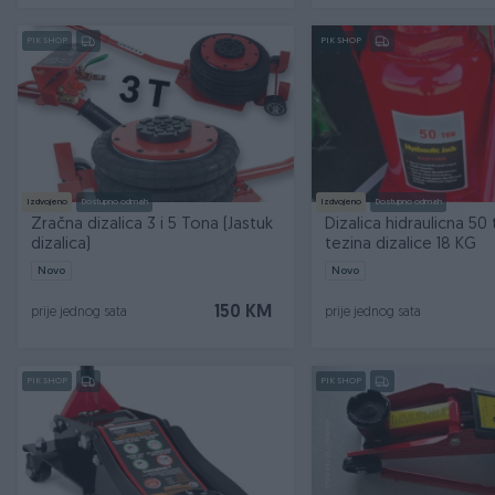
PIK SHOP
PIK SHOP
Izdvojeno
Dostupno odmah
Izdvojeno
Dostupno odmah
Zračna dizalica 3 i 5 Tona (Jastuk
Dizalica hidraulicna 50
dizalica)
tezina dizalice 18 KG
Novo
Novo
150 KM
prije jednog sata
prije jednog sata
PIK SHOP
PIK SHOP