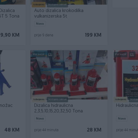
Izdvojeno
Dostupno odmah
izalica
Auto dizalica krokodilka
5T 5 Tona
vulkanizerska 5t
Novo
9,90 KM
199 KM
prije 9 dana
PIK SHOP
PIK SHOP
Izdvojeno
Dostupno odmah
Izdvojeno
Dostup
onožac
Dizalica hidraulicna
Hidraulicna
2,3,5,10,15,20,32,50 Tona
Novo
Novo
48 KM
28 KM
prije 44 minuta
prije 44 minu