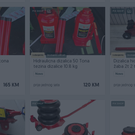
PIK SHOP
PIK SHOP
Izdvojeno
Dostupno odmah
Izdvojeno
Dostup
 tona
Hidraulicna dizalica 50 Tona
Dizalica hi
tezina dizalice 10.8 kg
žaba 2t 2 
Novo
Novo
165 KM
120 KM
prije jednog sata
prije jednog 
PIK SHOP
PIK SHOP