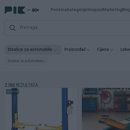
Početna
Kategorije
Shopovi
Marketing
Blo
Dizalice za automobile
Proizvođač
Cijena
Lokac
Dizalice za automobile
2.186
REZULTATA
PIK SHOP
PIK SHOP