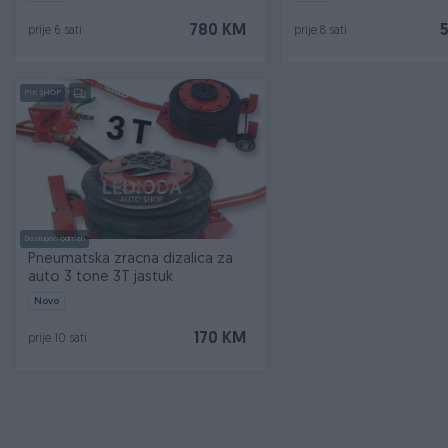
780 KM
prije 6 sati
prije 8 sati
PIK SHOP
Dostupno odmah
Pneumatska zracna dizalica za
auto 3 tone 3T jastuk
Novo
170 KM
prije 10 sati