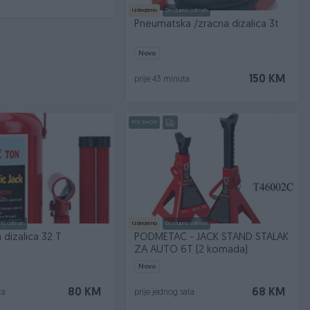
Izdvojeno
Dostupno odmah
Pneumatska /zracna dizalica 3t
Novo
150 KM
prije 43 minuta
PIK SHOP
no odmah
Izdvojeno
Dostupno odmah
 dizalica 32 T
PODMETAČ - JACK STAND STALAK
ZA AUTO 6T (2 komada)
Novo
80 KM
68 KM
ta
prije jednog sata