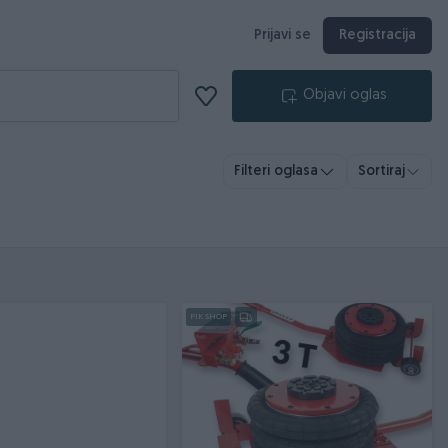
Prijavi se
Registracija
Objavi oglas
Filteri oglasa
Sortiraj
PIK SHOP