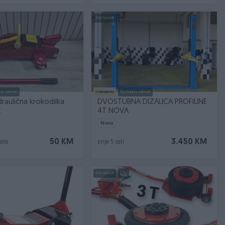
PIK SHOP
no odmah
Izdvojeno
Dostupno odmah
draulična krokodilka
DVOSTUBNA DIZALICA PROFILINE
t
4T NOVA
Novo
50 KM
3.450 KM
sata
prije 5 sati
PIK SHOP