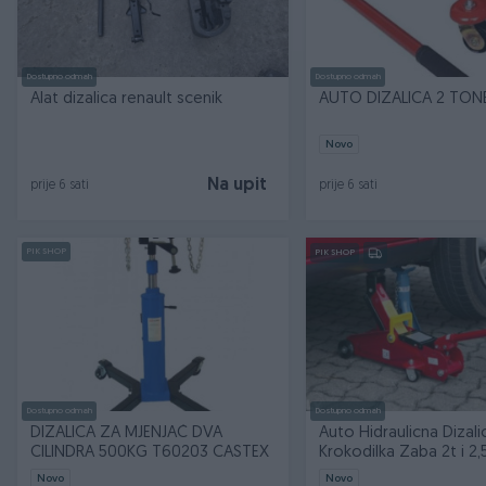
Dostupno odmah
Dostupno odmah
Alat dizalica renault scenik
AUTO DIZALICA 2 TON
Novo
Na upit
prije 6 sati
prije 6 sati
PIK SHOP
PIK SHOP
Dostupno odmah
Dostupno odmah
DIZALICA ZA MJENJAČ DVA
Auto Hidraulicna Dizali
CILINDRA 500KG T60203 CASTEX
Krokodilka Zaba 2t i 2
Krokodil
Novo
Novo