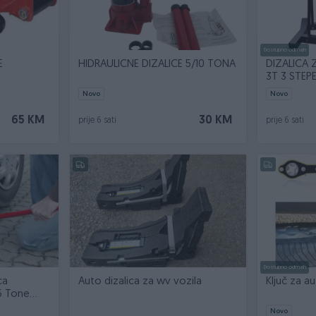
Dostupno odmah
E
HIDRAULICNE DIZALICE 5/10 TONA
DIZALICA
3T 3 STEP
Novo
Novo
65 KM
30 KM
prije 6 sati
prije 6 sati
Dostupno odmah
ca
Auto dizalica za wv vozila
Ključ za au
,5 Tone
Novo