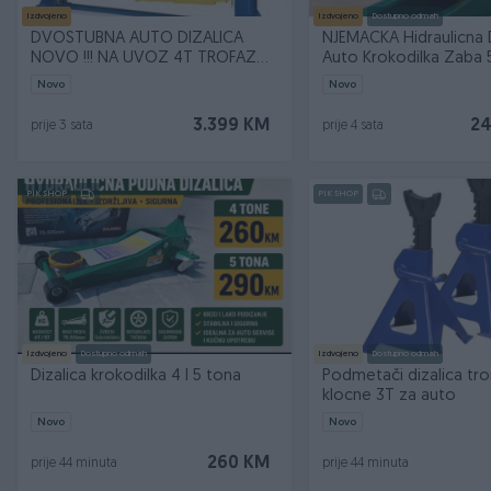
Izdvojeno
Izdvojeno
Dostupno odmah
DVOSTUBNA AUTO DIZALICA
NJEMACKA Hidraulicna D
NOVO !!! NA UVOZ 4T TROFAZNA
Auto Krokodilka Zaba 
MONOFAZNA
Novo
Novo
3.399 KM
24
prije 3 sata
prije 4 sata
PIK SHOP
PIK SHOP
Izdvojeno
Dostupno odmah
Izdvojeno
Dostupno odmah
Dizalica krokodilka 4 I 5 tona
Podmetači dizalica tr
klocne 3T za auto
Novo
Novo
260 KM
prije 44 minuta
prije 44 minuta