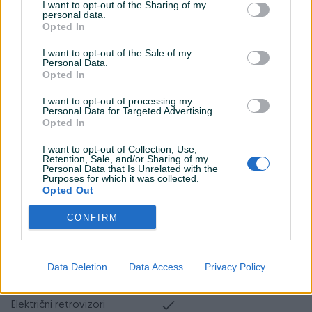
I want to opt-out of the Sharing of my
Touch screen (ekran)
personal data.
Opted In
USB port
I want to opt-out of the Sale of my
Tempomat
Personal Data.
Opted In
Bluetooth
I want to opt-out of processing my
Personal Data for Targeted Advertising.
Senzor kiše
Opted In
Senzor auto. svjetla
I want to opt-out of Collection, Use,
Retention, Sale, and/or Sharing of my
Personal Data that Is Unrelated with the
Start-Stop sistem
Purposes for which it was collected.
Opted Out
Hill assist
CONFIRM
El. podizači stakala
Naslon za ruku
Data Deletion
Data Access
Privacy Policy
Maglenke
Električni retrovizori