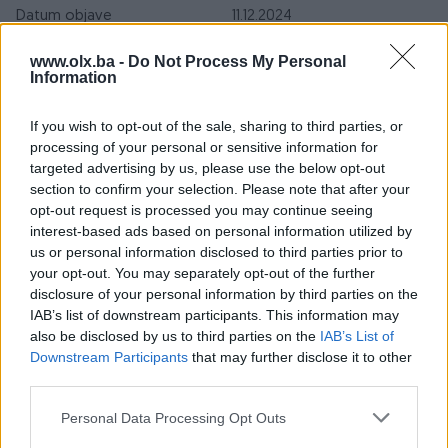
Datum objave
11.12.2024
Oprema
www.olx.ba -
Do Not Process My Personal
Information
Klimatizacija
Dvozonska
If you wish to opt-out of the sale, sharing to third parties, or
Muzika/ozvučenje
DVD MP3 plus LCD display
processing of your personal or sensitive information for
targeted advertising by us, please use the below opt-out
Parking senzori
Nazad
section to confirm your selection. Please note that after your
opt-out request is processed you may continue seeing
Vrsta enterijera
Platno
interest-based ads based on personal information utilized by
us or personal information disclosed to third parties prior to
Svjetla
LED
your opt-out. You may separately opt-out of the further
disclosure of your personal information by third parties on the
Metalik
IAB’s list of downstream participants. This information may
also be disclosed by us to third parties on the
IAB’s List of
Digitalna klima
Downstream Participants
that may further disclose it to other
third parties.
Komande na volanu
Personal Data Processing Opt Outs
Navigacija