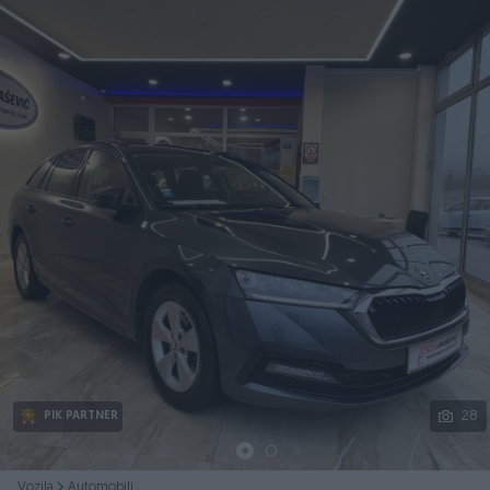
Podijeli
28
PIK PARTNER
Vozila
Automobili