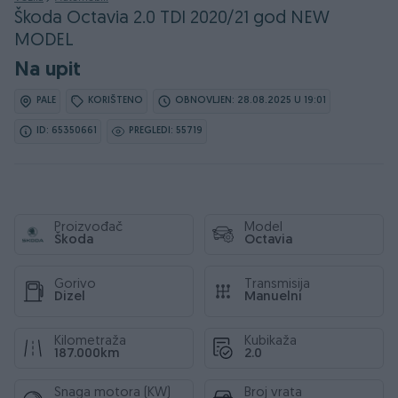
Škoda Octavia 2.0 TDI 2020/21 god NEW
MODEL
Na upit
PALE
KORIŠTENO
OBNOVLJEN: 28.08.2025 U 19:01
ID: 65350661
PREGLEDI: 55719
Proizvođač
Model
Škoda
Octavia
Gorivo
Transmisija
Dizel
Manuelni
Kilometraža
Kubikaža
187.000km
2.0
Snaga motora (KW)
Broj vrata