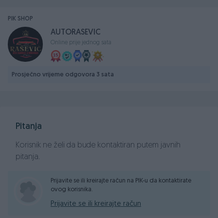
VOZILO PROVJERITI U OVLASTENOM SERVISU!
GARANCIJA NA PORIJEKLO I KILOMETRAŽU VOZILA!
PIK SHOP
Cijena za kes...zamjena moze po nasoj procjeni...
AUTORASEVIC
SVE PLAĆENO, CIJENA DO REGISTRACIJE!
Online prije jednog sata
Akcijske cijene...
Sigurna kupovina...
Prosječno vrijeme odgovora 3 sata
https://www.autorasevic.com
Fiksni tel: +387 57 2222 66
Mobilni RS: +387 65 219 777
Pitanja
Mobilni FBIH: +387 62 251 111
Email: autorasevic@yahoo.com
Korisnik ne želi da bude kontaktiran putem javnih
pitanja.
Prijavite se ili kreirajte račun na PIK-u da kontaktirate
ovog korisnika.
Prijavite se ili kreirajte račun