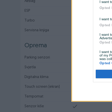
Airbag
I want t
Opted 
ESP
I want t
Turbo
Opted 
Servisna knjiga
I want 
Advertis
Opted 
Oprema
I want t
of my P
Parking senzori
Nazad
was col
Opted 
Svjetla
LED
Digitalna klima
Touch screen (ekran)
Tempomat
Senzor kiše