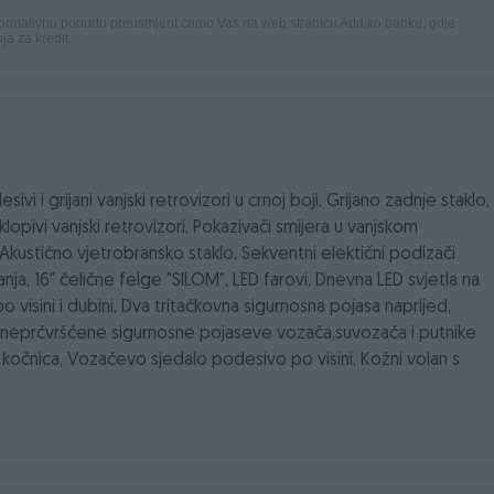
vi i grijani vanjski retrovizori u crnoj boji, Grijano zadnje staklo,
lopivi vanjski retrovizori, Pokazivači smijera u vanjskom
e, Akustično vjetrobransko staklo, Sekventni elektični podizači
anja, 16" čelične felge "SILOM", LED farovi, Dnevna LED svjetla na
 visini i dubini, Dva tritačkovna sigurnosna pojasa naprijed,
 za neprčvršćene sigurnosne pojaseve vozača,suvozača i putnike
 kočnica, Vozačevo sjedalo podesivo po visini, Kožni volan s
prtljažnog prostora, Unutrašnjost od Pneuma 3D tkanine-
ja sigurnosnih pojasa stražnjih putnika tokom vožnje, Crna
2 krovna držača u drugom redu, Pirotehnički zatezači sigurnosnih
ijana prednja sjedala, Tempomat i limitator brzine, Pokazivač
sko centralno zaključavanje vrata i prtljažnika, Sistem ISOFIX za