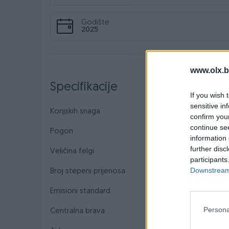
Godište
2025
www.olx.b
Specifikacije
If you wish 
sensitive in
Konjskih snaga
100
confirm you
continue se
Pogon
Prednji
information 
further disc
Veličina felgi
16
participants
Downstream 
Broj stepeni prijenosa
6+R
Emisioni standard
Euro 6
Persona
Centralna brava