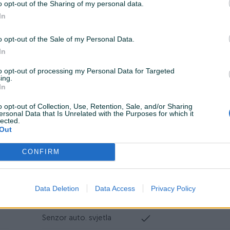
ABS
o opt-out of the Sharing of my personal data.
In
Servo volan
o opt-out of the Sale of my Personal Data.
Ocarinjen
In
Datum objave
04.10.2024
to opt-out of processing my Personal Data for Targeted
ing.
In
o opt-out of Collection, Use, Retention, Sale, and/or Sharing
ersonal Data that Is Unrelated with the Purposes for which it
Vrsta enterijera
Platno
lected.
Out
Metalik
CONFIRM
Komande na volanu
USB port
Data Deletion
Data Access
Privacy Policy
Bluetooth
Senzor auto. svjetla