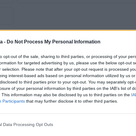
a -
Do Not Process My Personal Information
to opt-out of the sale, sharing to third parties, or processing of your per
formation for targeted advertising by us, please use the below opt-out s
Tip
SUV
r selection. Please note that after your opt-out request is processed y
eing interest-based ads based on personal information utilized by us or
Boja
Siva
disclosed to third parties prior to your opt-out. You may separately opt-
losure of your personal information by third parties on the IAB’s list of
Sjedećih mjesta
5
. This information may also be disclosed by us to third parties on the
IA
Participants
that may further disclose it to other third parties.
Posjeduje gume
Ljetne
Garancija
5
l Data Processing Opt Outs
Daljinsko otključavanje