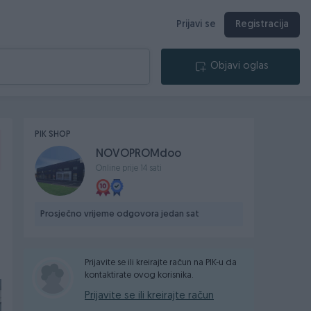
Prijavi se
Registracija
Objavi oglas
PIK SHOP
NOVOPROMdoo
Online prije 14 sati
Prosječno vrijeme odgovora jedan sat
Prijavite se ili kreirajte račun na PIK-u da
kontaktirate ovog korisnika.
Prijavite se ili kreirajte račun