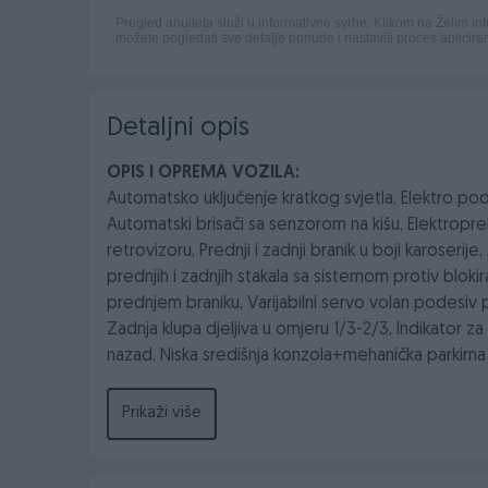
Detaljni opis
OPIS I OPREMA VOZILA:
Automatsko uključenje kratkog svjetla, Elektro podesi
Automatski brisači sa senzorom na kišu, Elektroprek
retrovizoru, Prednji i zadnji branik u boji karoserij
prednjih i zadnjih stakala sa sistemom protiv blokir
prednjem braniku, Varijabilni servo volan podesiv po
Zadnja klupa djeljiva u omjeru 1/3-2/3, Indikator
nazad, Niska središnja konzola+mehanička parkirna
komandama za upravljanje na volanu, Osvjetljenje 
komfortna sjedišta, Upozorenje prilikom isključivan
Prikaži više
stropna obloga+krovni držač na strani suvozača i 
pojaseva naprijed i nazad (samo bočna sjedala), Gr
smjera:jedan pritisak/tri uključivanja svjetla, Daljin