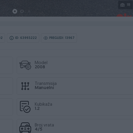
18
02
ID: 63993222
PREGLEDI: 13967
Model
2008
Transmisija
Manuelni
Kubikaža
1.2
Broj vrata
4/5