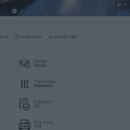
25
22:27
ID: 63768033
PREGLEDI: 7387
Model
Passat
Transmisija
Manuelni
Kubikaža
2.0
Broj vrata
4/5