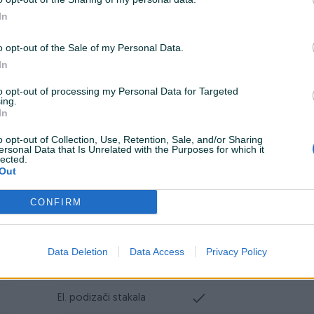
ABS
In
DPF/FAP filter
o opt-out of the Sale of my Personal Data.
Turbo
In
Datum objave
22.09.2024
to opt-out of processing my Personal Data for Targeted
ing.
In
o opt-out of Collection, Use, Retention, Sale, and/or Sharing
ersonal Data that Is Unrelated with the Purposes for which it
lected.
Muzika/ozvučenje
CD MP3
Out
Vrsta enterijera
Platno
CONFIRM
Metalik
Komande na volanu
Data Deletion
Data Access
Privacy Policy
Tempomat
El. podizači stakala