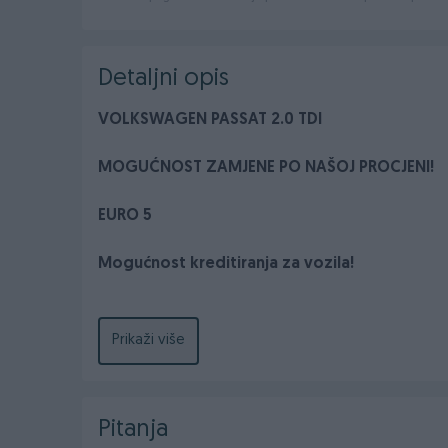
Detaljni opis
VOLKSWAGEN PASSAT 2.0 TDI
MOGUĆNOST ZAMJENE PO NAŠOJ PROCJENI!
EURO 5
Mogućnost kreditiranja za vozila!
Prikaži više
2011.GODINA
2.0 DIZEL
103 KW- 140 KS
Pitanja