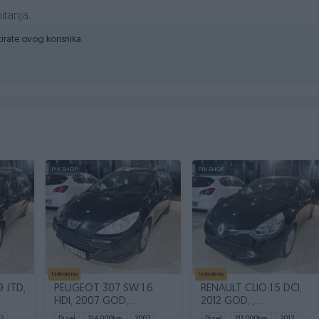
itanja.
ktirate ovog korisnika.
PIK SHOP
PIK SHOP
Izdvojeno
Izdvojeno
9 JTD,
PEUGEOT 307 SW 1.6
RENAULT CLIO 1.5 DCI,
HDI, 2007 GOD,
2012 GOD, ,
REGIATROVAN,PANORAMA
NAVIGACIJA,KLIMA
2
Dizel
214.000
km
2007
Dizel
211.000
km
2012