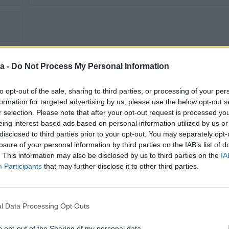
a -
Do Not Process My Personal Information
to opt-out of the sale, sharing to third parties, or processing of your per
formation for targeted advertising by us, please use the below opt-out s
Tip
Limuzina
r selection. Please note that after your opt-out request is processed y
eing interest-based ads based on personal information utilized by us or
Godina prve registracije
2011
disclosed to third parties prior to your opt-out. You may separately opt-
losure of your personal information by third parties on the IAB’s list of
Veličina felgi
16
. This information may also be disclosed by us to third parties on the
IA
Participants
that may further disclose it to other third parties.
Broj stepeni prijenosa
6+R
Alu felge
l Data Processing Opt Outs
Daljinsko otključavanje
o opt-out of the Sharing of my personal data.