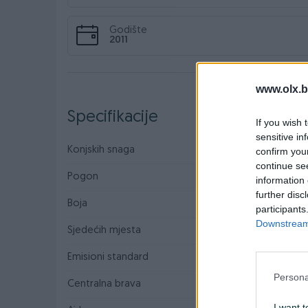
Godište
2011
www.olx.b
Specifikacije
If you wish 
sensitive in
Konjskih snaga
140
confirm you
continue se
Pogon
Prednji
information 
further disc
Boja
Smeđa
participants
Downstream 
Sjedećih mjesta
5
Emisioni standard
Euro 5
Persona
Centralna brava
I want t