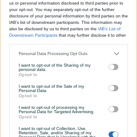
Oprema
us or personal information disclosed to third parties prior to
your opt-out. You may separately opt-out of the further
Klimatizacija
Jednozonska
disclosure of your personal information by third parties on the
IAB’s list of downstream participants. This information may
Muzika/ozvučenje
CD MP3
also be disclosed by us to third parties on the
IAB’s List of
Downstream Participants
that may further disclose it to other
Vrsta enterijera
Platno
third parties.
Svjetla
Halogena
Personal Data Processing Opt Outs
Metalik
I want to opt-out of the Sharing of my
personal data.
Opted In
Digitalna klima
I want to opt-out of the Sale of my
Komande na volanu
Personal Data.
Opted In
El. podizači stakala
I want to opt-out of processing my
Maglenke
Personal Data for Targeted Advertising.
Opted In
Električni retrovizori
I want to opt-out of Collection, Use,
Retention, Sale, and/or Sharing of my
ISOFIX
Personal Data that Is Unrelated with the