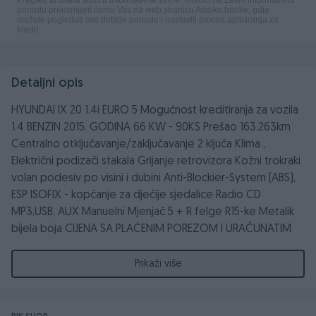
Detaljni opis
HYUNDAI IX 20 1.4i EURO 5 Mogućnost kreditiranja za vozila
1.4 BENZIN 2015. GODINA 66 KW - 90KS Prešao 163.263km
Centralno otključavanje/zaključavanje 2 ključa Klima ,
Električni podizači stakala Grijanje retrovizora Kožni trokraki
volan podesiv po visini i dubini Anti-Blockier-System (ABS),
ESP ISOFIX - kopčanje za dječije sjedalice Radio CD
MP3,USB, AUX Manuelni Mjenjač 5 + R felge R15-ke Metalik
bijela boja CIJENA SA PLAĆENIM POREZOM I URAČUNATIM
PDV-om 9.999,00KM FIXNA CIJENA Vozilo možete
pogledati svakim danom od 09:00 pa do17:00 h u našem
Prikaži više
prodajnom salonu, koji se nalazi na adresi Ismeta
Alajbegovića Šerbe br. 1A, Stup/Ilidža (100 metara od Stanić
Tehnoshop-a, u produžetku druga ulica lijevo). Uz kupovinu