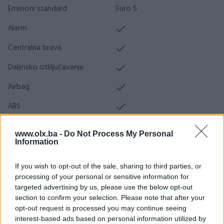
Emisioni standard
Euro 5
Alarm
Centralna brava
Daljinsko otključavanje
Airbag
ABS
ESP
www.olx.ba -
Do Not Process My Personal
Information
DPF/FAP filter
Servo volan
If you wish to opt-out of the sale, sharing to third parties, or
processing of your personal or sensitive information for
Servisna knjiga
targeted advertising by us, please use the below opt-out
section to confirm your selection. Please note that after your
Datum objave
18.09.2024
opt-out request is processed you may continue seeing
interest-based ads based on personal information utilized by