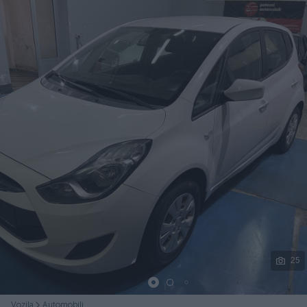
Podijeli
25
Vozila
Automobili