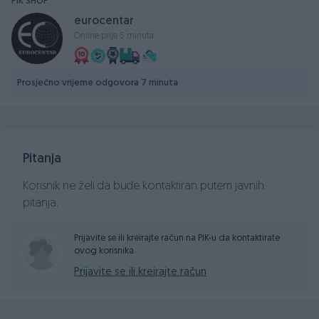
PIK SHOP
vašeg vozila, pružamo Vam mogučnost da za Vas završimo
eurocentar
registraciju po najpovoljnijim uslovima na tržištu... Sve na
Online prije 5 minuta
jednom mjestu vaš EUROCENTAR Za sva dalja pitanja
stojimo Vam na raspolaganju 062800/800
Prosječno vrijeme odgovora 7 minuta
Pitanja
Korisnik ne želi da bude kontaktiran putem javnih
pitanja.
Prijavite se ili kreirajte račun na PIK-u da kontaktirate
ovog korisnika.
Prijavite se ili kreirajte račun