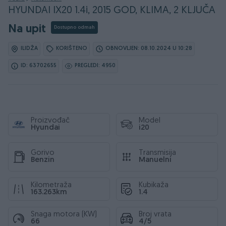
HYUNDAI IX20 1.4i, 2015 GOD, KLIMA, 2 KLJUČA
Na upit
Dostupno odmah
ILIDŽA
KORIŠTENO
OBNOVLJEN: 08.10.2024 U 10:28
ID: 63702655
PREGLEDI: 4950
Proizvođač
Model
Hyundai
i20
Gorivo
Transmisija
Benzin
Manuelni
Kilometraža
Kubikaža
163.263km
1.4
Snaga motora (KW)
Broj vrata
66
4/5