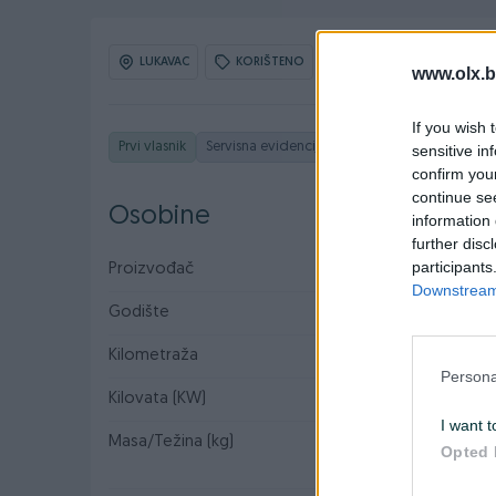
LUKAVAC
KORIŠTENO
OBNOVLJEN: 08.08.2026
www.olx.b
If you wish 
Prvi vlasnik
Servisna evidencija
sensitive in
confirm you
continue se
Osobine
information 
further disc
participants
Proizvođač
Mercedes-Benz
Downstream 
Godište
2018
Kilometraža
122.000km
Persona
Kilovata (KW)
330
I want t
Masa/Težina (kg)
16380
Opted 