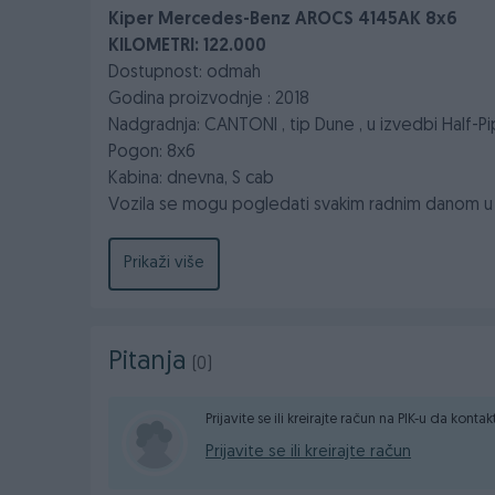
Kiper Mercedes-Benz AROCS 4145AK 8x6
KILOMETRI: 122.000
Dostupnost: odmah
Godina proizvodnje : 2018
Nadgradnja: CANTONI , tip Dune , u izvedbi Half-Pip
Pogon: 8x6
Kabina: dnevna, S cab
Vozila se mogu pogledati svakim radnim danom u 
dogovor oko termina pregleda.
Sve informacije možete dobiti pozivom na telefon
Prikaži više
Pitanja
(0)
Prijavite se ili kreirajte račun na PIK-u da konta
Prijavite se ili kreirajte račun