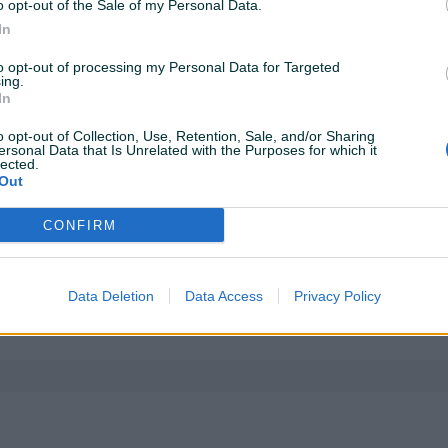
o opt-out of the Sale of my Personal Data.
Transmisija
Automatik
In
to opt-out of processing my Personal Data for Targeted
Nosivost (tona)
preko 12
ing.
In
Boja
Bijela
o opt-out of Collection, Use, Retention, Sale, and/or Sharing
ersonal Data that Is Unrelated with the Purposes for which it
Centralna brava
✓
lected.
Out
El. podizači stakala
✓
CONFIRM
Klima
✓
Servo volan
✓
Data Deletion
Data Access
Privacy Policy