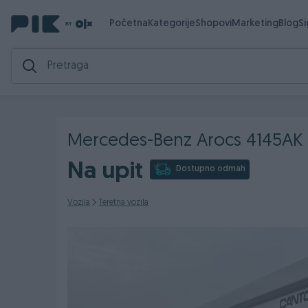
Početna
Kategorije
Shopovi
Marketing
Blog
S
Mercedes-Benz Arocs 4145AK 8
Na upit
Dostupno odmah
Vozila
Teretna vozila