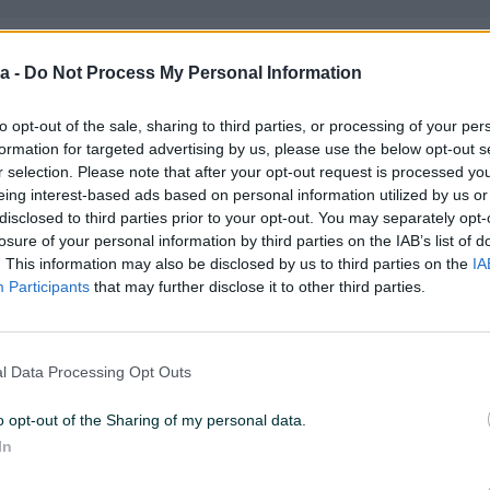
 U 08:49
ID: 63439525
PREGLEDI: 36712
a -
Do Not Process My Personal Information
to opt-out of the sale, sharing to third parties, or processing of your per
formation for targeted advertising by us, please use the below opt-out s
r selection. Please note that after your opt-out request is processed y
eing interest-based ads based on personal information utilized by us or
disclosed to third parties prior to your opt-out. You may separately opt-
losure of your personal information by third parties on the IAB’s list of
. This information may also be disclosed by us to third parties on the
IA
Broj osovina
4
Participants
that may further disclose it to other third parties.
Gorivo
Dizel
Tip
Kiper
l Data Processing Opt Outs
Konjskih snaga
450
o opt-out of the Sharing of my personal data.
Ukupna dozvoljena masa
41000
In
(t)