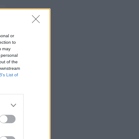
sonal or
ection to
ou may
 personal
out of the
 downstream
B’s List of