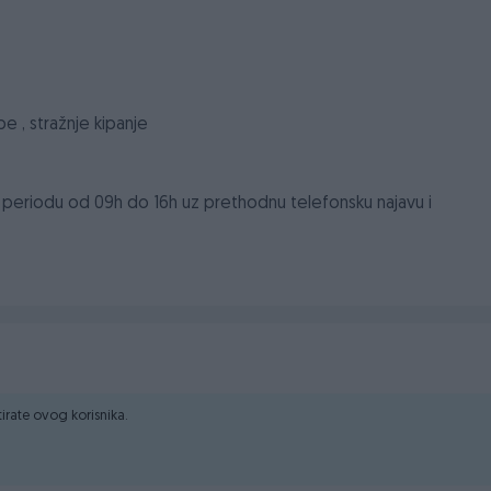
e , stražnje kipanje
periodu od 09h do 16h uz prethodnu telefonsku najavu i
ski broj:
+387 62158004
ktirate ovog korisnika.