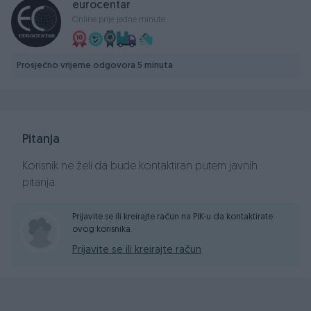
eurocentar
Električno podešavanje retrovizora
Online prije jedne minute
Električni podizači stakala x2
Kožni Volan podesiv po visini i dubini sa komandama
Digitalna klima,
Prosječno vrijeme odgovora 5 minuta
Anti-Blockier-System (ABS), ESP
ISOFIX - kopčanje za dječije sjedalice
Manuelni mjenjač 5+R
Radio CD-MP3,
Pitanja
felge R15KE
Metalik siva boja
Korisnik ne želi da bude kontaktiran putem javnih
pitanja.
CIJENA SA PLAĆENIM POREZOM I URAČUNATIM PDV-
Prijavite se ili kreirajte račun na PIK-u da kontaktirate
ovog korisnika.
OM!
Prijavite se ili kreirajte račun
4.999,00 KM
FIXNA CIJENA