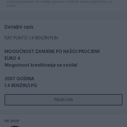
Detaljni opis
FIAT PUNTO 1.4 BENZIN PLIN
MOGUĆNOST ZAMJENE PO NAŠOJ PROCJENI!
EURO 4
Mogućnost kreditiranja za vozila!
2007 GODINA
1.4 BENZIN/LPG
57 KW- 77 KS
Prešao 203.000 km
Prikaži više
Centralno daljinsko otključavanje/zaključavanje
Centralna brava
1 Ključ
PIK SHOP
Maglenke - Maglo Farovi