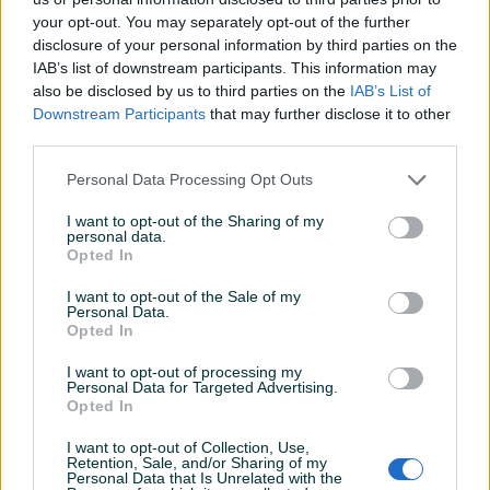
your opt-out. You may separately opt-out of the further
Klimatizacija
Jednozonska
disclosure of your personal information by third parties on the
IAB’s list of downstream participants. This information may
Muzika/ozvučenje
CD MP3
also be disclosed by us to third parties on the
IAB’s List of
Downstream Participants
that may further disclose it to other
Vrsta enterijera
Platno
third parties.
Svjetla
Halogena
Personal Data Processing Opt Outs
Metalik
I want to opt-out of the Sharing of my
personal data.
Digitalna klima
Opted In
Komande na volanu
I want to opt-out of the Sale of my
Personal Data.
Opted In
El. podizači stakala
I want to opt-out of processing my
Maglenke
Personal Data for Targeted Advertising.
Opted In
Električni retrovizori
I want to opt-out of Collection, Use,
ISOFIX
Retention, Sale, and/or Sharing of my
Personal Data that Is Unrelated with the