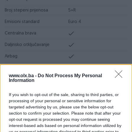
Broj stepeni prijenosa
5+R
Emisioni standard
Euro 4
Centralna brava
Daljinsko otključavanje
Airbag
ABS
www.olx.ba -
Do Not Process My Personal
ESP
Information
Servo volan
If you wish to opt-out of the sale, sharing to third parties, or
processing of your personal or sensitive information for
Turbo
targeted advertising by us, please use the below opt-out
section to confirm your selection. Please note that after your
Datum objave
21.05.2024
opt-out request is processed you may continue seeing
interest-based ads based on personal information utilized by
Oprema
us or personal information disclosed to third parties prior to