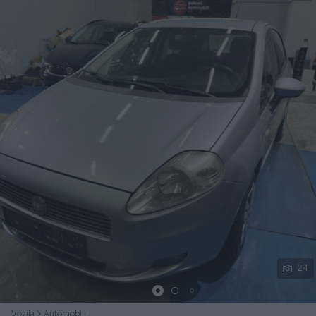
Podijeli
24
Vozila
Automobili