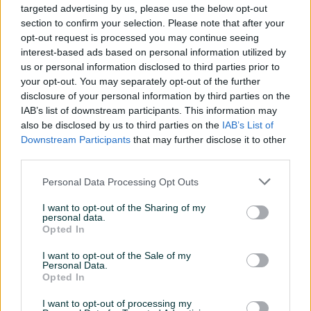
targeted advertising by us, please use the below opt-out
Ocarinjen
section to confirm your selection. Please note that after your
opt-out request is processed you may continue seeing
Datum objave
26.03.2024
interest-based ads based on personal information utilized by
us or personal information disclosed to third parties prior to
Oprema
your opt-out. You may separately opt-out of the further
disclosure of your personal information by third parties on the
Klimatizacija
Dvozonska
IAB’s list of downstream participants. This information may
also be disclosed by us to third parties on the
IAB’s List of
Muzika/ozvučenje
CD MP3
Downstream Participants
that may further disclose it to other
third parties.
Parking senzori
Nazad
Personal Data Processing Opt Outs
Vrsta enterijera
Platno
I want to opt-out of the Sharing of my
Svjetla
Xenon
personal data.
Opted In
Metalik
I want to opt-out of the Sale of my
Digitalna klima
Personal Data.
Opted In
Senzor auto. svjetla
I want to opt-out of processing my