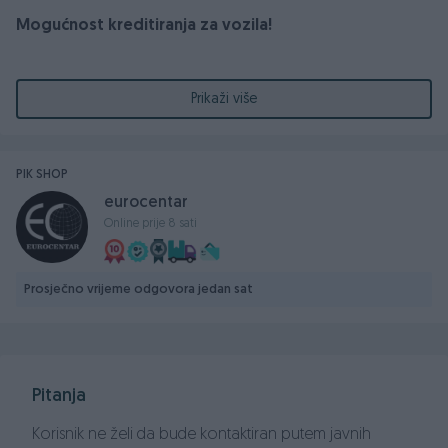
Mogućnost kreditiranja za vozila!
2013.GODINA
Prikaži više
2.0 DIZEL
103 KW- 140 KS
PIK SHOP
eurocentar
Prešao 197.000 km
Online prije 8 sati
Centralno daljinsko otključavanje/zaključavanje/Centralna
brava
LED dnevna, Xenoni, Maglenke - Maglo Farovi
Prosječno vrijeme odgovora jedan sat
1 Ključ Skakvac
Električno podešavanje retrovizora sa Žmigavcima /
Grijanje Retrovizora
Električni podizači stakala x4
Pitanja
Parking Senzori Nazad
Kožni Volan podesiv po visini i dubini
Korisnik ne želi da bude kontaktiran putem javnih