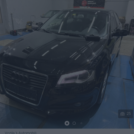
Podijeli
25
Vozila
Automobili