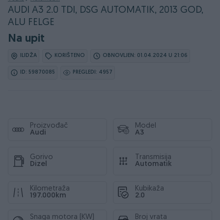
AUDI A3 2.0 TDI, DSG AUTOMATIK, 2013 GOD,
ALU FELGE
Na upit
ILIDŽA
KORIŠTENO
OBNOVLJEN: 01.04.2024 U 21:06
ID: 59870085
PREGLEDI: 4957
Proizvođač
Model
Audi
A3
Gorivo
Transmisija
Dizel
Automatik
Kilometraža
Kubikaža
197.000km
2.0
Snaga motora (KW)
Broj vrata