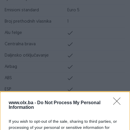
Emisioni standard
Euro 5
Broj prethodnih vlasnika
1
Alu felge
Centralna brava
Daljinsko otključavanje
Airbag
ABS
ESP
DPF/FAP filter
www.olx.ba -
Do Not Process My Personal
Information
Servo volan
If you wish to opt-out of the sale, sharing to third parties, or
Turbo
processing of your personal or sensitive information for