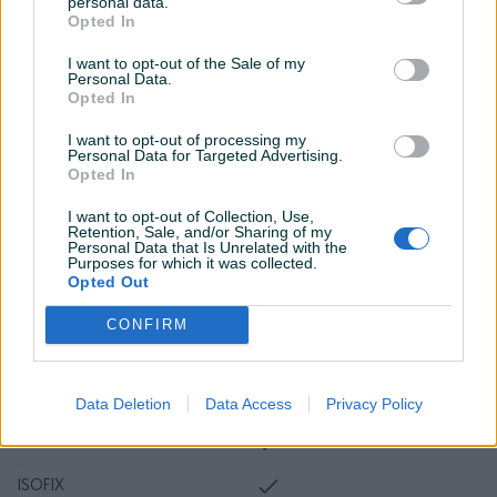
personal data.
Navigacija
Opted In
USB port
I want to opt-out of the Sale of my
Personal Data.
Opted In
Tempomat
I want to opt-out of processing my
Bluetooth
Personal Data for Targeted Advertising.
Opted In
Senzor kiše
I want to opt-out of Collection, Use,
Senzor auto. svjetla
Retention, Sale, and/or Sharing of my
Personal Data that Is Unrelated with the
Purposes for which it was collected.
Hill assist
Opted Out
El. podizači stakala
CONFIRM
Naslon za ruku
Maglenke
Data Deletion
Data Access
Privacy Policy
Električni retrovizori
ISOFIX