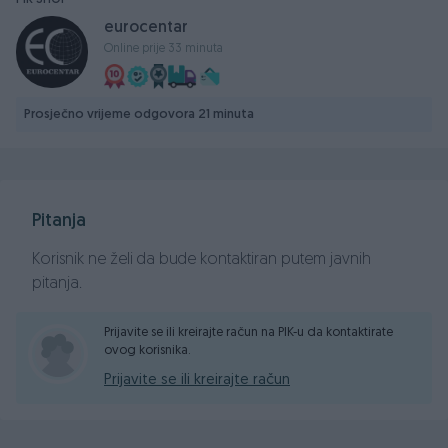
PIK SHOP
Centralno daljinsko otključavanje/zaključavanje / Centralna
eurocentar
brava,
Online prije 33 minuta
1 ključa KEYLESS
Kožni trokraki volan sa komandama
Tempomat
Prosječno vrijeme odgovora 21 minuta
Električni podizači stakala x4
Električno podešavanje retrovizora sa žmigavcima
Grijači u retrovizorima
Parking senzori nazad i
Pitanja
Naslon za ruku
Klima Digitalna dvozonska
Korisnik ne želi da bude kontaktiran putem javnih
CD-MP3, Navigacija
pitanja.
AUX , USB
Električna parking kočnica,
Prijavite se ili kreirajte račun na PIK-u da kontaktirate
ovog korisnika.
ABS, ESP
ISOFIX - kopčanje za dječije sjedalice
Prijavite se ili kreirajte račun
Automatski mjenjač
Alu Felge R17