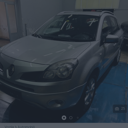
Podijeli
25
Vozila
Automobili