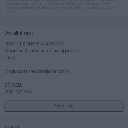
Detaljni opis
RENAULT KOLEOS 4X4 2.0 DCI
Mogućnost zamjene po našoj procjeni
Euro 5
Mogućnost kreditiranja za vozila!
2.0 DIZEL
2010. GODINA
110 KW - 150 KS
Prikaži više
Prešao 156.000 km
Servisna knjiga (vozilo redovno održavano i servisirano u
ovlaštenom servisu)