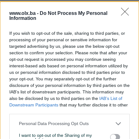
Ocarinjen
www.olx.ba -
Do Not Process My Personal
Datum objave
02.03.2024
Information
Oprema
If you wish to opt-out of the sale, sharing to third parties, or
processing of your personal or sensitive information for
Klimatizacija
Dvozonska
targeted advertising by us, please use the below opt-out
section to confirm your selection. Please note that after your
Muzika/ozvučenje
CD MP3
opt-out request is processed you may continue seeing
interest-based ads based on personal information utilized by
Parking senzori
Nazad
us or personal information disclosed to third parties prior to
your opt-out. You may separately opt-out of the further
Vrsta enterijera
Platno
disclosure of your personal information by third parties on the
IAB’s list of downstream participants. This information may
Svjetla
Halogena
also be disclosed by us to third parties on the
IAB’s List of
Downstream Participants
that may further disclose it to other
Metalik
third parties.
Digitalna klima
Personal Data Processing Opt Outs
Komande na volanu
I want to opt-out of the Sharing of my