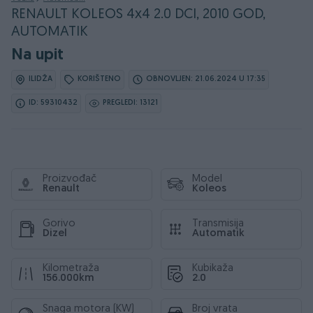
RENAULT KOLEOS 4x4 2.0 DCI, 2010 GOD,
AUTOMATIK
Na upit
ILIDŽA
KORIŠTENO
OBNOVLJEN: 21.06.2024 U 17:35
ID: 59310432
PREGLEDI: 13121
Proizvođač
Model
Renault
Koleos
Gorivo
Transmisija
Dizel
Automatik
Kilometraža
Kubikaža
156.000km
2.0
Snaga motora (KW)
Broj vrata