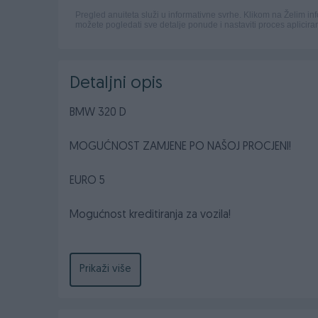
Detaljni opis
BMW 320 D
MOGUĆNOST ZAMJENE PO NAŠOJ PROCJENI!
EURO 5
Mogućnost kreditiranja za vozila!
Prikaži više
2012.GODINA
2.0 DIZEL
85 KW- 115 KS