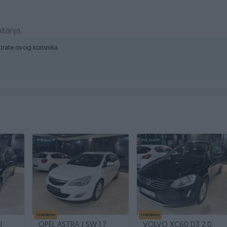
itanja.
ktirate ovog korisnika.
ma
PIK SHOP
PIK SHOP
Izdvojeno
Izdvojeno
I
OPEL ASTRA J SW 1.7
VOLVO XC60 D3 2.0,