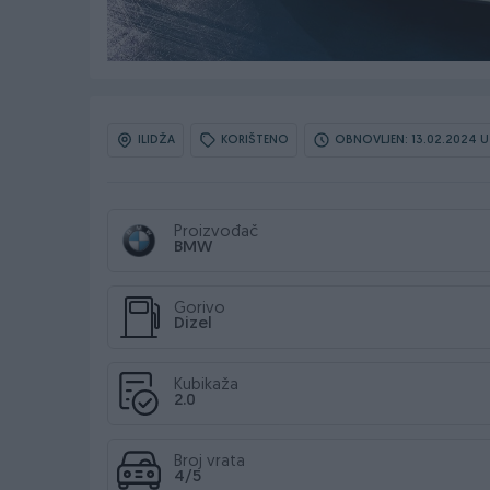
ILIDŽA
KORIŠTENO
OBNOVLJEN: 13.02.2024 U
Proizvođač
BMW
Gorivo
Dizel
Kubikaža
2.0
Broj vrata
4/5