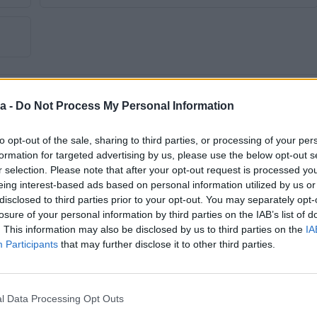
a -
Do Not Process My Personal Information
to opt-out of the sale, sharing to third parties, or processing of your per
formation for targeted advertising by us, please use the below opt-out s
Tip
Limuzina
r selection. Please note that after your opt-out request is processed y
Godina prve registracije
2012
eing interest-based ads based on personal information utilized by us or
disclosed to third parties prior to your opt-out. You may separately opt-
Veličina felgi
18
losure of your personal information by third parties on the IAB’s list of
. This information may also be disclosed by us to third parties on the
IA
Broj stepeni prijenosa
6+R
Participants
that may further disclose it to other third parties.
Alu felge
Centralna brava
l Data Processing Opt Outs