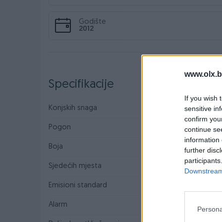
Godište
2012
www.olx.b
Specifikacije
If you wish 
sensitive in
Konjskih snaga
115
confirm you
Pogon
Zadnji
continue se
information 
Boja
Siva
further disc
participants
Sjedećih mjesta
5
Downstream 
Emisioni standard
Euro 5
Alarm
Persona