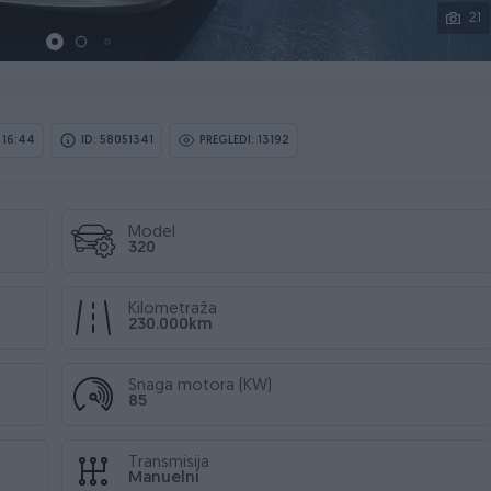
21
 16:44
ID: 58051341
PREGLEDI: 13192
Model
320
Kilometraža
230.000km
Snaga motora (KW)
85
Transmisija
Manuelni