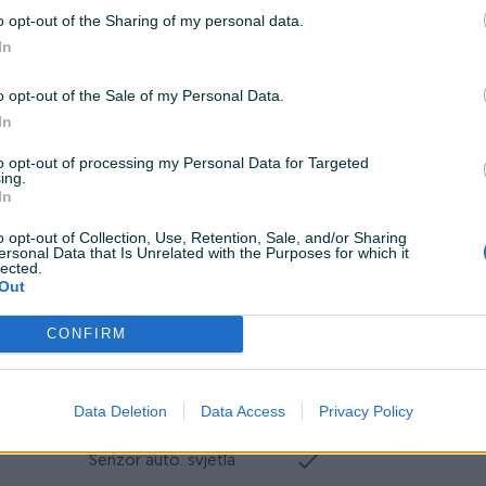
Airbag
o opt-out of the Sharing of my personal data.
In
ESP
Turbo
o opt-out of the Sale of my Personal Data.
In
Datum objave
12.01.2024
to opt-out of processing my Personal Data for Targeted
ing.
In
o opt-out of Collection, Use, Retention, Sale, and/or Sharing
Muzika/ozvučenje
CD MP3
ersonal Data that Is Unrelated with the Purposes for which it
lected.
Out
Vrsta enterijera
Platno
CONFIRM
Metalik
Komande na volanu
Data Deletion
Data Access
Privacy Policy
Tempomat
Senzor auto. svjetla