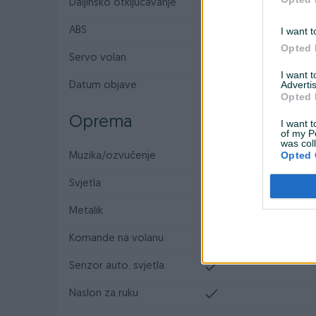
Daljinsko otključavanje
ABS
I want t
Opted 
Servo volan
I want 
Advertis
Datum objave
15.07.2023
Opted 
Oprema
I want t
of my P
was col
Opted 
Muzika/ozvučenje
CD-MP3
Svjetla
Halogena
Metalik
Komande na volanu
Senzor auto. svjetla
Naslon za ruku