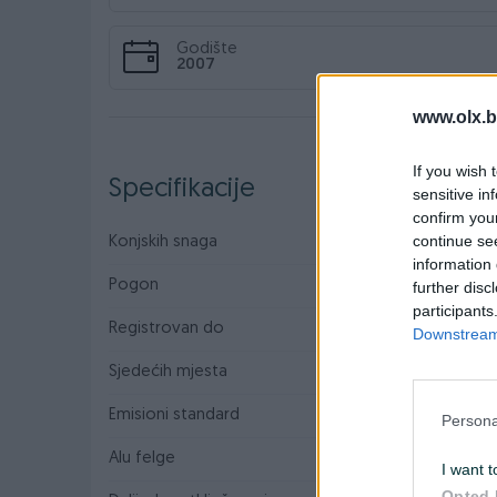
Godište
2007
www.olx.b
If you wish 
Specifikacije
sensitive in
confirm you
continue se
Konjskih snaga
108
information 
Pogon
Prednji
further disc
participants
Registrovan do
06/2024
Downstream 
Sjedećih mjesta
7
Emisioni standard
Euro 4
Persona
Alu felge
I want t
Opted 