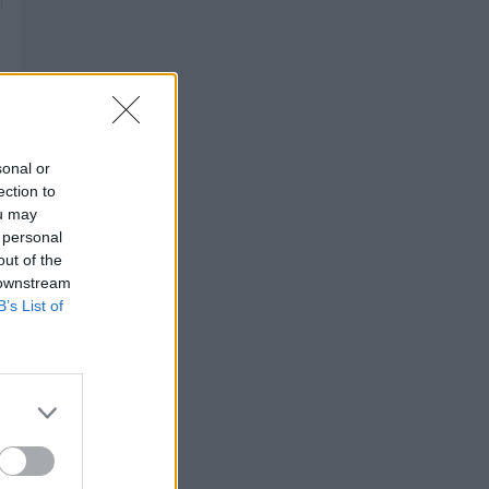
sonal or
ection to
ou may
 personal
out of the
 downstream
B’s List of