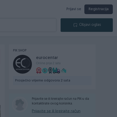
Prijavi se
Registracija
Objavi oglas
PIK SHOP
eurocentar
Online prije 2 sata
Prosječno vrijeme odgovora 2 sata
Prijavite se ili kreirajte račun na PIK-u da
kontaktirate ovog korisnika.
Prijavite se ili kreirajte račun