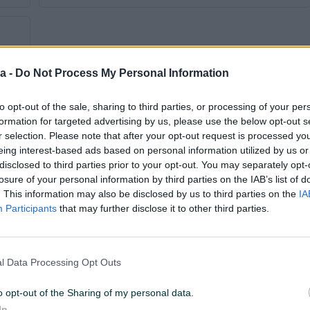
a -
Do Not Process My Personal Information
to opt-out of the sale, sharing to third parties, or processing of your per
formation for targeted advertising by us, please use the below opt-out s
r selection. Please note that after your opt-out request is processed y
eing interest-based ads based on personal information utilized by us or
Tip
Monovolumen
disclosed to third parties prior to your opt-out. You may separately opt-
Godina prve registracije
2007
losure of your personal information by third parties on the IAB’s list of
. This information may also be disclosed by us to third parties on the
IA
Veličina felgi
17
Participants
that may further disclose it to other third parties.
Broj stepeni prijenosa
5+R
Registrovan
l Data Processing Opt Outs
Centralna brava
o opt-out of the Sharing of my personal data.
In