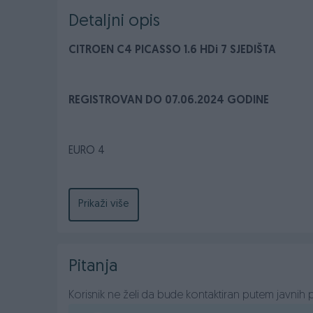
Detaljni opis
CITROEN C4 PICASSO 1.6 HDi 7 SJEDIŠTA
REGISTROVAN DO 07.06.2024 GODINE
EURO 4
Mogućnost kreditiranja za vozila
Prikaži više
Pitanja
1.6 DIZEL
Korisnik ne želi da bude kontaktiran putem javnih p