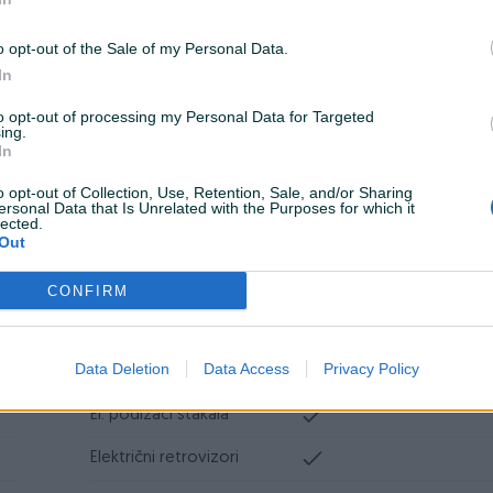
Airbag
o opt-out of the Sale of my Personal Data.
ESP
In
Turbo
to opt-out of processing my Personal Data for Targeted
ing.
In
o opt-out of Collection, Use, Retention, Sale, and/or Sharing
ersonal Data that Is Unrelated with the Purposes for which it
lected.
Out
Parking senzori
Nazad
Višezonska klima
Dvozonska
CONFIRM
Digitalna klima
Data Deletion
Data Access
Privacy Policy
Tempomat
El. podizači stakala
Električni retrovizori