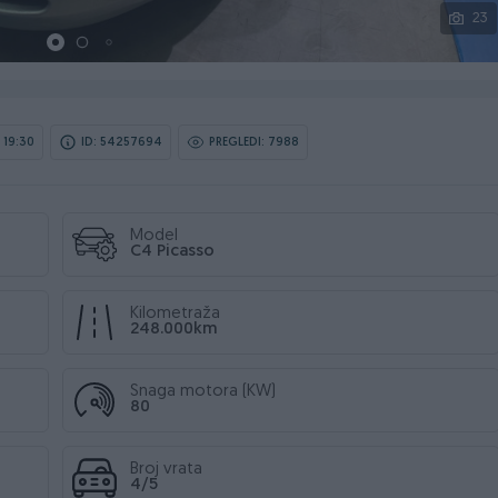
23
 19:30
ID: 54257694
PREGLEDI: 7988
Model
C4 Picasso
Kilometraža
248.000km
Snaga motora (KW)
80
Broj vrata
4/5