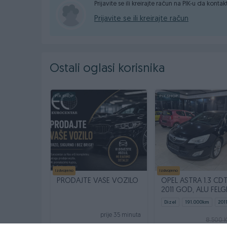
2007. GODINA
Prijavite se ili kreirajte račun na PIK-u da konta
Prijavite se ili kreirajte račun
80 KW -108 KS
Ostali oglasi korisnika
PIK SHOP
PIK SHOP
Prešao 248.000 km
Klima digitalna dvozonska
Centralno daljinsko otključavanje/zalljučavanje
Izdvojeno
Izdvojeno
1 ključ
PRODAJTE VAŠE VOZILO
OPEL ASTRA 1.3 CDT
2011 GOD, ALU FELG
Parking senzori nazad
KLIMA
Dizel
191.000
km
201
prije 35 minuta
8.500 
Električno podešavanje retrovizora sa žmigavcim
prije 19 minuta