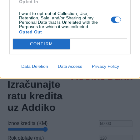
Opted In
El. podizači stakala
I want to opt-out of Collection, Use,
Retention, Sale, and/or Sharing of my
Naslon za ruku
Personal Data that Is Unrelated with the
Purposes for which it was collected.
Električni retrovizori
Opted Out
ISOFIX
CONFIRM
Data Deletion
Data Access
Privacy Policy