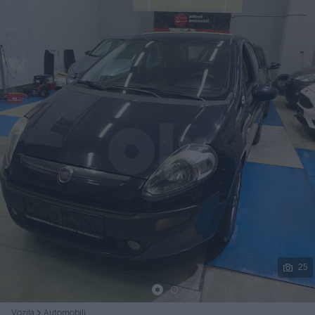
Podijeli
25
Vozila
Automobili