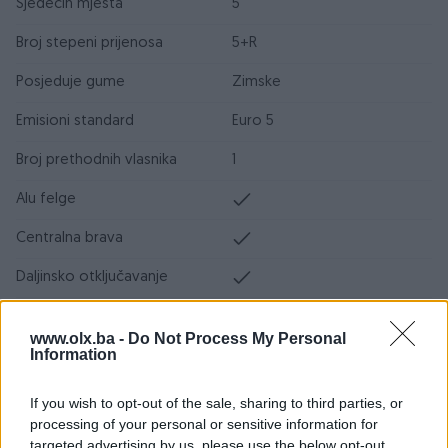
Sjedećih mjesta
5
Broj stepeni prijenosa
5+R
Posjeduje gume
Zimske
Emisioni standard
Euro 5
Broj prethodnih vlasnika
1
Alu felge
Centralna brava
Daljinsko otključavanje
Airbag
www.olx.ba -
Do Not Process My Personal
Information
ABS
ESP
If you wish to opt-out of the sale, sharing to third parties, or
processing of your personal or sensitive information for
Servo volan
targeted advertising by us, please use the below opt-out