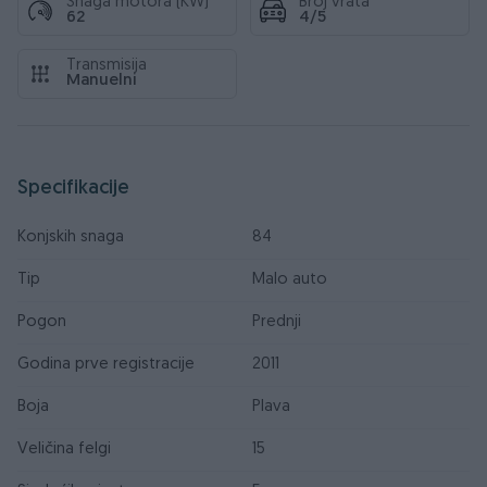
Snaga motora (KW)
Broj vrata
62
4/5
Transmisija
Manuelni
Specifikacije
Konjskih snaga
84
Tip
Malo auto
Pogon
Prednji
Godina prve registracije
2011
Boja
Plava
Veličina felgi
15