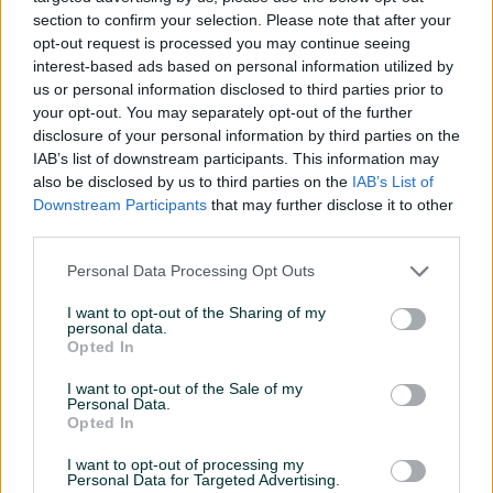
section to confirm your selection. Please note that after your
Turbo
opt-out request is processed you may continue seeing
interest-based ads based on personal information utilized by
Servisna knjiga
us or personal information disclosed to third parties prior to
your opt-out. You may separately opt-out of the further
Datum objave
25.05.2023
disclosure of your personal information by third parties on the
IAB’s list of downstream participants. This information may
Oprema
also be disclosed by us to third parties on the
IAB’s List of
Downstream Participants
that may further disclose it to other
Muzika/ozvučenje
CD-MP3
third parties.
Svjetla
Halogena
Personal Data Processing Opt Outs
Višezonska klima
Jednozonska
I want to opt-out of the Sharing of my
personal data.
Digitalna klima
Opted In
Komande na volanu
I want to opt-out of the Sale of my
Personal Data.
Opted In
Tempomat
I want to opt-out of processing my
Start-Stop sistem
Personal Data for Targeted Advertising.