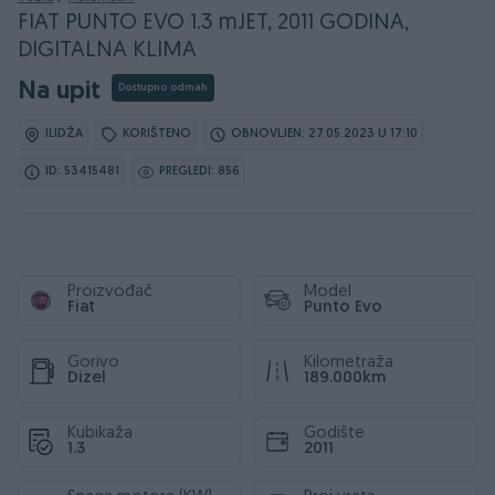
FIAT PUNTO EVO 1.3 mJET, 2011 GODINA,
DIGITALNA KLIMA
Na upit
Dostupno odmah
ILIDŽA
KORIŠTENO
OBNOVLJEN: 27.05.2023 U 17:10
ID: 53415481
PREGLEDI: 856
Proizvođač
Model
Fiat
Punto Evo
Gorivo
Kilometraža
Dizel
189.000km
Kubikaža
Godište
1.3
2011