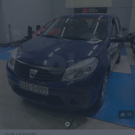
Podijeli
20
Vozila
Automobili