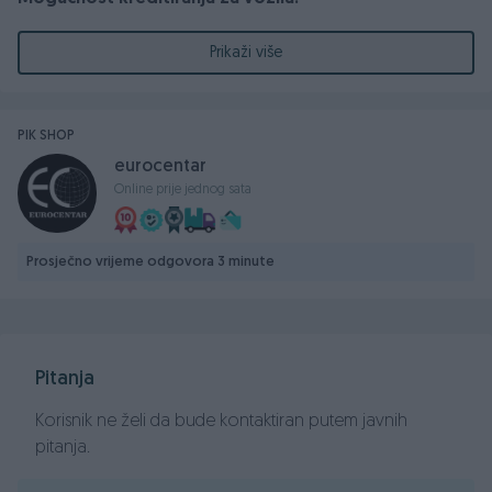
Prikaži više
1.4 BENZIN
PIK SHOP
2009.GODINA
eurocentar
Online prije jednog sata
55 KW - 75 KS
Prosječno vrijeme odgovora 3 minute
Prešao 103.000 km
Servisna knjiga (vozilo redovno održavano u ovlaštenom
servisu)
Pitanja
Kožni trokraki volan
Volan podesiv po visini i dubini
Korisnik ne želi da bude kontaktiran putem javnih
Radio CD-MP3
pitanja.
ABS, ESP