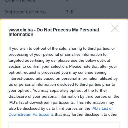
Sjedećih mjesta
5
Broj stepeni prijenosa
5+R
Emisioni standard
Euro 5
www.olx.ba -
Do Not Process My Personal
Information
Broj prethodnih vlasnika
1
Registrovan
If you wish to opt-out of the sale, sharing to third parties, or
processing of your personal or sensitive information for
Centralna brava
targeted advertising by us, please use the below opt-out
section to confirm your selection. Please note that after your
Airbag
opt-out request is processed you may continue seeing
interest-based ads based on personal information utilized by
ABS
us or personal information disclosed to third parties prior to
your opt-out. You may separately opt-out of the further
ESP
disclosure of your personal information by third parties on the
Servo volan
IAB’s list of downstream participants. This information may
also be disclosed by us to third parties on the
IAB’s List of
Servisna knjiga
Downstream Participants
that may further disclose it to other
third parties.
Datum objave
23.05.2023