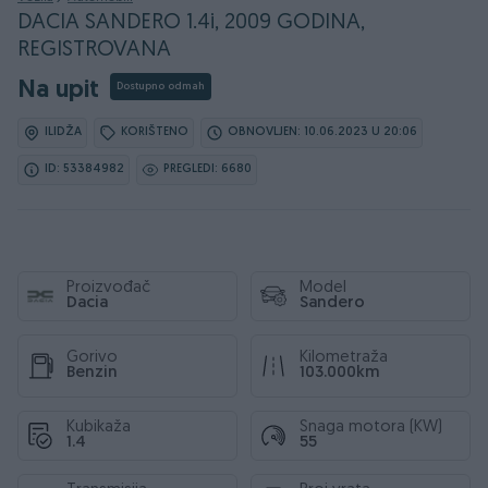
DACIA SANDERO 1.4i, 2009 GODINA,
REGISTROVANA
Na upit
Dostupno odmah
ILIDŽA
KORIŠTENO
OBNOVLJEN: 10.06.2023 U 20:06
ID: 53384982
PREGLEDI: 6680
Proizvođač
Model
Dacia
Sandero
Gorivo
Kilometraža
Benzin
103.000km
Kubikaža
Snaga motora (KW)
1.4
55