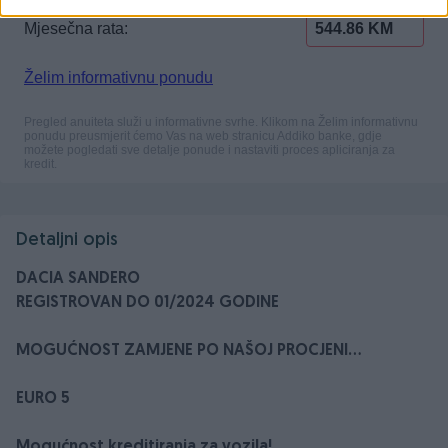
Detaljni opis
DACIA SANDERO
REGISTROVAN DO 01/2024 GODINE
MOGUĆNOST ZAMJENE PO NAŠOJ PROCJENI...
EURO 5
Mogućnost kreditiranja za vozila!