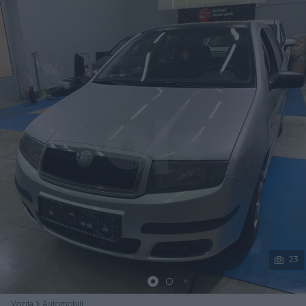
Podijeli
23
Vozila
Automobili