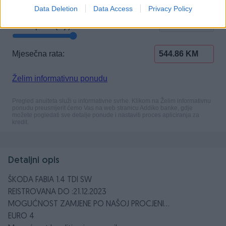
Data Deletion
Data Access
Privacy Policy
Detaljni opis
ŠKODA FABIA 1.4 TDI SW
REISTROVANA DO :21.12.2023
MOGUĆNOST ZAMJENE PO NAŠOJ PROCJENI...
EURO 4