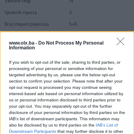
Veličina felgi
14
Sjedećih mjesta
5
Broj stepeni prijenosa
5+R
Posjeduje gume
Zimske
www.olx.ba -
Do Not Process My Personal
Information
Emisioni standard
Euro 4
Registrovan
If you wish to opt-out of the sale, sharing to third parties, or
processing of your personal or sensitive information for
Centralna brava
targeted advertising by us, please use the below opt-out
section to confirm your selection. Please note that after your
Airbag
opt-out request is processed you may continue seeing
interest-based ads based on personal information utilized by
ABS
us or personal information disclosed to third parties prior to
your opt-out. You may separately opt-out of the further
ESP
disclosure of your personal information by third parties on the
Turbo
IAB’s list of downstream participants. This information may
also be disclosed by us to third parties on the
IAB’s List of
Datum objave
05.04.2023
Downstream Participants
that may further disclose it to other