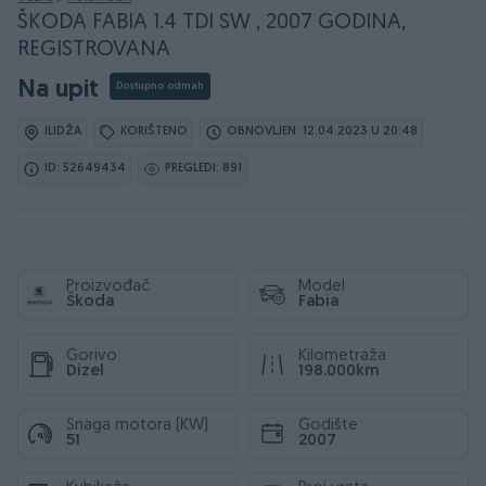
ŠKODA FABIA 1.4 TDI SW , 2007 GODINA,
REGISTROVANA
Na upit
Dostupno odmah
ILIDŽA
KORIŠTENO
OBNOVLJEN: 12.04.2023 U 20:48
ID: 52649434
PREGLEDI: 891
Proizvođač
Model
Škoda
Fabia
Gorivo
Kilometraža
Dizel
198.000km
Snaga motora (KW)
Godište
51
2007