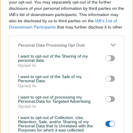
Klimatizacija
your opt-out. You may separately opt-out of the further
disclosure of your personal information by third parties on the
Muzika/ozvučenje
CD-MP3
IAB’s list of downstream participants. This information may
also be disclosed by us to third parties on the
IAB’s List of
Svjetla
Halogena
Downstream Participants
that may further disclose it to other
third parties.
Višezonska klima
Jednozonska
Personal Data Processing Opt Outs
Metalik
I want to opt-out of the Sharing of my
Komande na volanu
personal data.
Opted In
Grijanje sjedišta
I want to opt-out of the Sale of my
Personal Data.
El. podizači stakala
Opted In
Naslon za ruku
I want to opt-out of processing my
Personal Data for Targeted Advertising.
Električni retrovizori
Opted In
ISOFIX
I want to opt-out of Collection, Use,
Retention, Sale, and/or Sharing of my
Personal Data that Is Unrelated with the
Purposes for which it was collected.