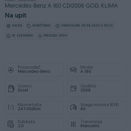
Mercedes-Benz A 160 CDI2006 GOD, KLIMA
Na upit
ILIDŽA
KORIŠTENO
OBNOVLJEN: 09.06.2023 U 09:23
ID: 52636866
PREGLEDI: 6504
Proizvođač
Model
Mercedes-Benz
A 160
Gorivo
Godište
Dizel
2006
Kilometraža
Snaga motora (KW)
247.000km
60
Kubikaža
Transmisija
2.0
Manuelni