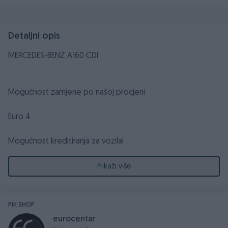
Detaljni opis
MERCEDES-BENZ A160 CDI
Mogućnost zamjene po našoj procjeni
Euro 4
Mogućnost kreditiranja za vozila!
2.0 DIZEL
Prikaži više
2006. GODINA
60 KW - 81
KS
PIK SHOP
eurocentar
Prešao 247.000 km