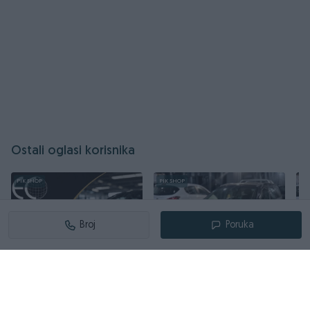
Pismena garancija na motor i mjanjač 6 mjeseci
CIJENA SA PLAĆENIM POREZOM I URAČUNATIM PDV-om
5.999,00 KM
FIXNA CIJENA
Ostali oglasi korisnika
Vozilo možete pogledati svakim danom od 09:00 pa
PIK SHOP
PIK SHOP
PI
do 17:00 h u našem prodajnom salonu,
koji se nalazi na adresi Ismeta Alajbegovića Šerbe br. 1A,
Stup/Ilidža (100 metara od Stanić Tehnoshop-a, u
Broj
Poruka
produžetku druga ulica lijevo).
Uz kupovinu vašeg vozila, pružamo Vam mogučnost da za
Vas završimo registraciju po najpovoljnijim uslovima na
Izdvojeno
Izdvojeno
Iz
tržištu...
PRODAJTE VAŠE VOZILO
LANCIA LYBRA SW 1.9 JTD,
P
Sve na jednom mjestu vaš EUROCENTAR.
2002 GOD,
2