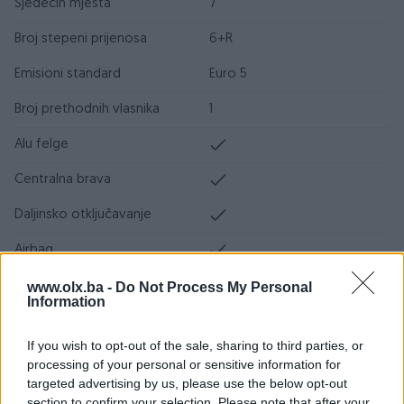
Sjedećih mjesta
7
Broj stepeni prijenosa
6+R
Emisioni standard
Euro 5
Broj prethodnih vlasnika
1
Alu felge
Centralna brava
Daljinsko otključavanje
Airbag
ABS
www.olx.ba -
Do Not Process My Personal
Information
ESP
If you wish to opt-out of the sale, sharing to third parties, or
DPF/FAP filter
processing of your personal or sensitive information for
targeted advertising by us, please use the below opt-out
Servo volan
section to confirm your selection. Please note that after your