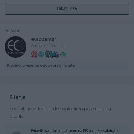
Mogućnost kreditiranja za vozila!
Prikaži više
PIK SHOP
eurocentar
Online prije 17 minuta
2.0 DIZEL
2011. GODINA
96 KW - 130 KS
Prosječno vrijeme odgovora 6 minuta
Prešao 223.000 km
Servisna knjiga (vozilo redovno održavano i servisirano u
Pitanja
ovlaštenom servisu)
Centralno daljinsko otključavanje/zaključavanje / Centralna
Korisnik ne želi da bude kontaktiran putem javnih
brava
pitanja.
Parking senzori nazad ,1 ključ
Kožni trokraki Volan podesiv po visini i dubini, sa
Prijavite se ili kreirajte račun na PIK-u da kontaktirate