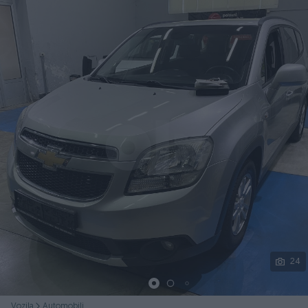
Podijeli
24
Vozila
Automobili