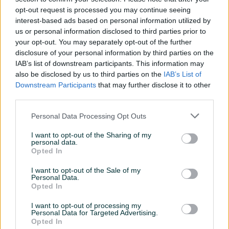
opt-out request is processed you may continue seeing
Turbo
interest-based ads based on personal information utilized by
us or personal information disclosed to third parties prior to
Datum objave
25.03.2023
your opt-out. You may separately opt-out of the further
disclosure of your personal information by third parties on the
Oprema
IAB’s list of downstream participants. This information may
also be disclosed by us to third parties on the
IAB’s List of
Klimatizacija
Downstream Participants
that may further disclose it to other
third parties.
Muzika/ozvučenje
CD-MP3
Personal Data Processing Opt Outs
Parking senzori
Nazad
I want to opt-out of the Sharing of my
Svjetla
Halogena
personal data.
Opted In
Višezonska klima
Jednozonska
I want to opt-out of the Sale of my
Personal Data.
Digitalna klima
Opted In
Komande na volanu
I want to opt-out of processing my
Personal Data for Targeted Advertising.
El. podizači stakala
Opted In