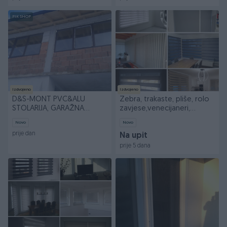
PIK SHOP
Izdvojeno
Izdvojeno
D&S-MONT PVC&ALU
Zebra, trakaste, pliše, rolo
STOLARIJA, GARAŽNA
zavjese,venecijaneri,
VRATA, ALU ROLETNE,
komarnici,
Novo
Novo
KOMARNICI
prije dan
Na upit
prije 5 dana