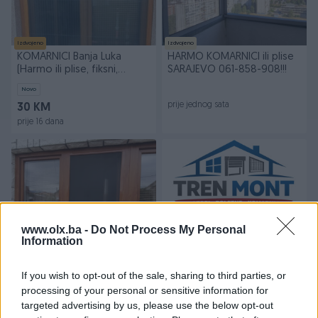
Izdvojeno
Izdvojeno
KOMARNICI Banja Luka
HARMO KOMARNICI ili plise
(Harmo ili plise, fiksni,
SARAJEVO 061-858-908!!!
utapajuci)
Novo
prije jednog sata
30 KM
prije 16 dana
www.olx.ba -
Do Not Process My Personal
Information
Izdvojeno
Dostupno
Izdvojeno
Fiksni - Utapajući Alu
Alu roletne, harmo
If you wish to opt-out of the sale, sharing to third parties, or
Komarnici
komarnik, fixni komarnici,
processing of your personal or sensitive information for
pvc prozor
Novo
Novo
targeted advertising by us, please use the below opt-out
20 KM
Na upit