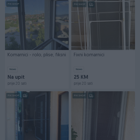
PIK SHOP
PIK SHOP
Komarnici - rolo, plise, fiksni
Fixni komarnici
Novo
Novo
Na upit
25 KM
prije 20 sati
prije 20 sati
PIK SHOP
PIK SHOP