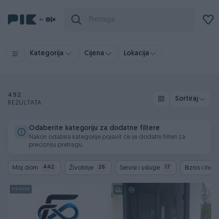
Kategorija
Cijena
Lokacija
492
Sortiraj
REZULTATA
Odaberite kategoriju za dodatne filtere
Nakon odabira kategorije pojavit će se dodatni filteri za
precizniju pretragu.
Moj dom
Životinje
Servisi i usluge
Biznis i Indus
442
26
17
PIK SHOP