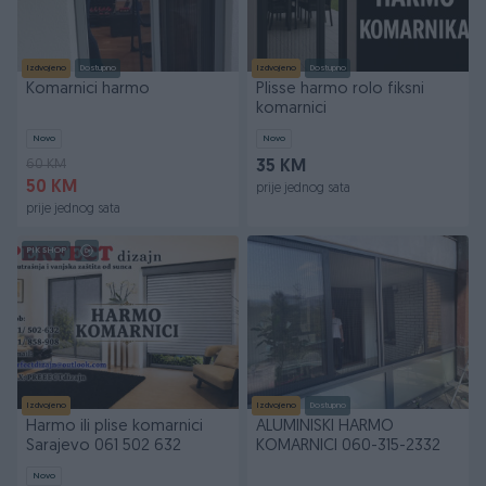
Izdvojeno
Dostupno
Izdvojeno
Dostupno
Komarnici harmo
Plisse harmo rolo fiksni
komarnici
Novo
Novo
60 KM
35 KM
50 KM
prije jednog sata
prije jednog sata
PIK SHOP
Izdvojeno
Izdvojeno
Dostupno
Harmo ili plise komarnici
ALUMINISKI HARMO
Sarajevo 061 502 632
KOMARNICI 060-315-2332
Novo