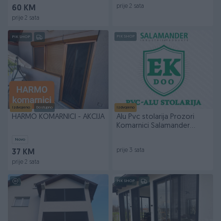
prije 2 sata
60 KM
prije 2 sata
PIK SHOP
PIK SHOP
Izdvojeno
Dostupno
Izdvojeno
HARMO KOMARNICI - AKCIJA
Alu Pvc stolarija Prozori
Komarnici Salamander
Roletne
Novo
prije 3 sata
37 KM
prije 2 sata
PIK SHOP