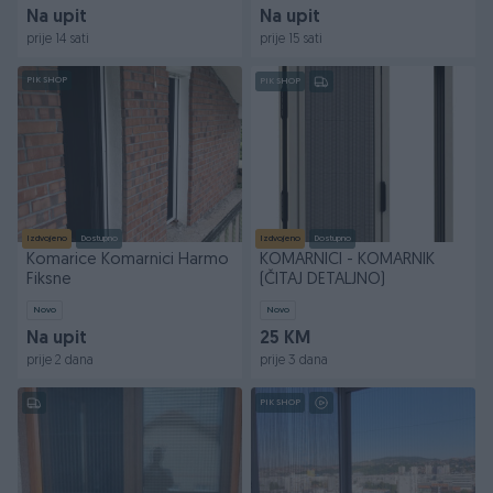
Na upit
Na upit
prije 14 sati
prije 15 sati
PIK SHOP
PIK SHOP
Izdvojeno
Dostupno
Izdvojeno
Dostupno
Komarice Komarnici Harmo
KOMARNICI - KOMARNIK
Fiksne
(ČITAJ DETALJNO)
Novo
Novo
Na upit
25 KM
prije 2 dana
prije 3 dana
PIK SHOP