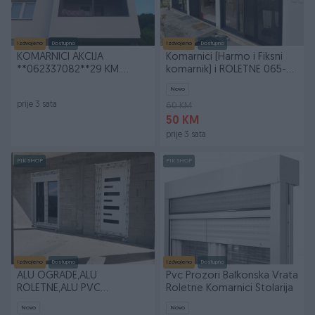
Izdvojeno
Dostupno
Izdvojeno
Dostupno
KOMARNICI AKCIJA
Komarnici (Harmo i Fiksni
**062337082**29 KM.
komarnik) i ROLETNE 065-
IZRADA U ROKU OD 24
818-599
Novo
SATA
prije 3 sata
60 KM
50 KM
prije 3 sata
PIK SHOP
PIK SHOP
Izdvojeno
Dostupno
Izdvojeno
Dostupno
ALU OGRADE,ALU
Pvc Prozori Balkonska Vrata
ROLETNE,ALU PVC
Roletne Komarnici Stolarija
STOLARIJA,KOMARNICI,GARAŽNA
Novo
Novo
VRATA