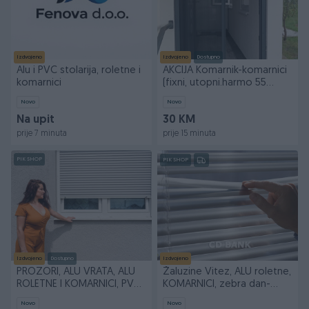
Izdvojeno
Izdvojeno
Dostupno
Alu i PVC stolarija, roletne i
AKCIJA Komarnik-komarnici
komarnici
(fixni, utopni.harmo 55
KM/m2)062337082
Novo
Novo
Na upit
30 KM
prije 7 minuta
prije 15 minuta
PIK SHOP
PIK SHOP
Izdvojeno
Dostupno
Izdvojeno
PROZORI, ALU VRATA, ALU
Žaluzine Vitez, ALU roletne,
ROLETNE I KOMARNICI, PVC
KOMARNICI, zebra dan-
STOLARIJA
noć...
Novo
Novo