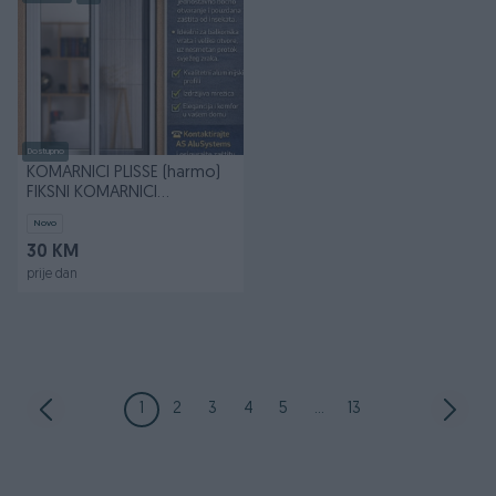
Dostupno
KOMARNICI PLISSE (harmo)
FIKSNI KOMARNICI
SARAJEVO 061-057-067
Novo
30 KM
prije dan
1
2
3
4
5
...
13