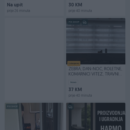
Na upit
30 KM
prije 26 minuta
prije 40 minuta
PIK SHOP
Izdvojeno
ZEBRA, DAN-NOĆ, ROLETNE,
KOMARNICI VITEZ, TRAVNIK,
BiH
Novo
37 KM
prije 40 minuta
PIK SHOP