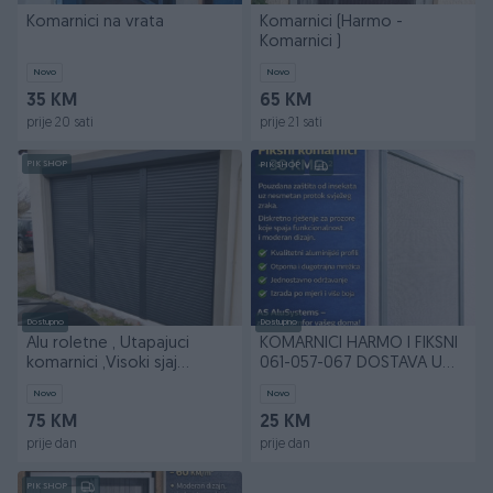
Komarnici na vrata
Komarnici (Harmo -
Komarnici )
Novo
Novo
35 KM
65 KM
prije 20 sati
prije 21 sati
PIK SHOP
PIK SHOP
Dostupno
Dostupno
Alu roletne , Utapajuci
KOMARNICI HARMO I FIKSNI
komarnici ,Visoki sjaj
061-057-067 DOSTAVA U
ograde
CIJELOJ BIH!!!
Novo
Novo
75 KM
25 KM
prije dan
prije dan
PIK SHOP