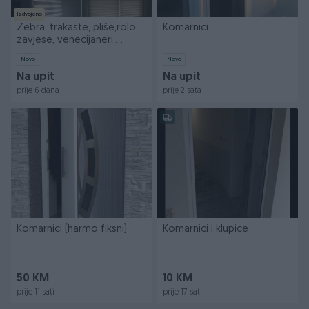
Izdvojeno
Zebra, trakaste, pliše,rolo
Komarnici
zavjese, venecijaneri,
komarnici
Novo
Novo
Na upit
Na upit
prije 6 dana
prije 2 sata
Komarnici (harmo fiksni)
Komarnici i klupice
50 KM
10 KM
prije 11 sati
prije 17 sati