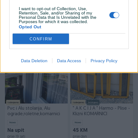
I want to opt-out of Collection, Use,
Retention, Sale, and/or Sharing of my
Izdvojeno
Izdvojeno
Dostupno
Personal Data that Is Unrelated with the
Harmonika komarnici Alu
Harmonika komarnici po
Purposes for which it was collected.
žaluzine Sarajevo PERFECT
mjeri | Izrada i ugradnja
Opted Out
dizajn
Novo
Novo
CONFIRM
60 KM
Na upit
prije 6 sati
prije 18 sati
PIK SHOP
Data Deletion
Data Access
Privacy Policy
Izdvojeno
Izdvojeno
Dostupno
Pvc i Alu stolarija, Alu
" A K C I J A " Harmo - Plise -
ograde,roletne,komarnici
Klizni KOMARNICI
Novo
Novo
Na upit
45 KM
prije 19 sati
prije dan