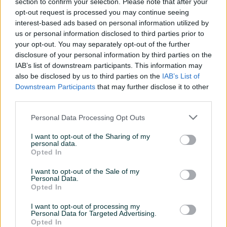
section to confirm your selection. Please note that after your
prije 2 sata
prije 2 sata
opt-out request is processed you may continue seeing
interest-based ads based on personal information utilized by
PIK SHOP
us or personal information disclosed to third parties prior to
your opt-out. You may separately opt-out of the further
disclosure of your personal information by third parties on the
IAB’s list of downstream participants. This information may
also be disclosed by us to third parties on the
IAB’s List of
Downstream Participants
that may further disclose it to other
third parties.
Izdvojeno
Dostupno
Izdvojeno
Roletne, komarnici, zebra
KOMARNICI ZA ZAŠTITU
Personal Data Processing Opt Outs
zavjese, ogradice, rolo
vrata.DOBOJ
Novo
Novo
I want to opt-out of the Sharing of my
personal data.
80 KM
Na upit
Opted In
prije 2 sata
prije 3 sata
I want to opt-out of the Sale of my
PIK SHOP
Personal Data.
Opted In
I want to opt-out of processing my
Personal Data for Targeted Advertising.
Opted In