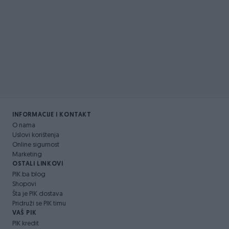
INFORMACIJE I KONTAKT
O nama
Uslovi korištenja
Online sigurnost
Marketing
OSTALI LINKOVI
PIK.ba blog
Shopovi
Šta je PIK dostava
Pridruži se PIK timu
VAŠ PIK
PIK kredit