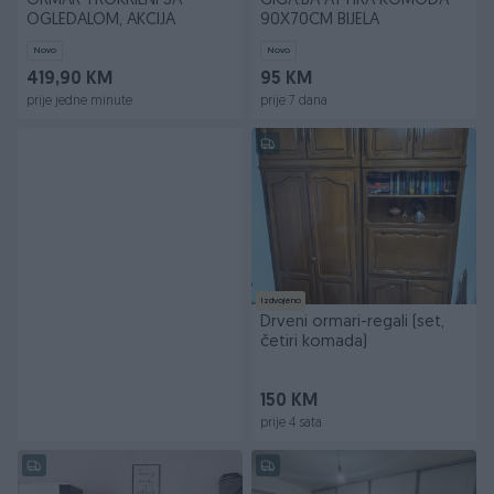
ORMAR TROKRILNI SA
GIGA.BA ATTIRA KOMODA
OGLEDALOM, AKCIJA
90X70CM BIJELA
Novo
Novo
419,90 KM
95 KM
prije jedne minute
prije 7 dana
Izdvojeno
Drveni ormari-regali (set,
četiri komada)
150 KM
prije 4 sata