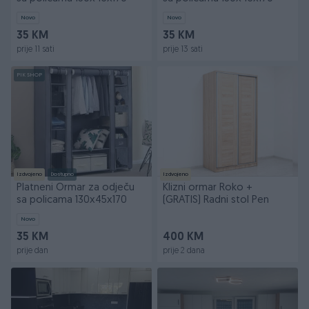
Novo
Novo
35 KM
35 KM
prije 11 sati
prije 13 sati
PIK SHOP
Izdvojeno
Dostupno
Izdvojeno
Platneni Ormar za odječu
Klizni ormar Roko +
sa policama 130x45x170
(GRATIS) Radni stol Pen
Novo
35 KM
400 KM
prije dan
prije 2 dana