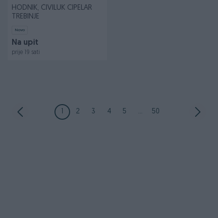
HODNIK, ČIVILUK CIPELAR
TREBINJE
Novo
Na upit
prije 19 sati
1
2
3
4
5
...
50