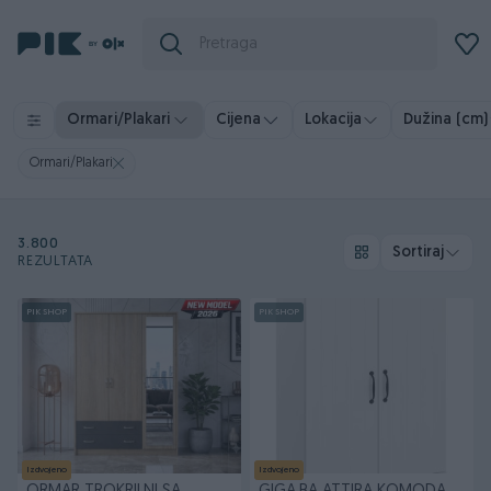
Ormari/Plakari
Cijena
Lokacija
Dužina (cm)
Ormari/Plakari
3.800
Sortiraj
REZULTATA
PIK SHOP
PIK SHOP
Izdvojeno
Izdvojeno