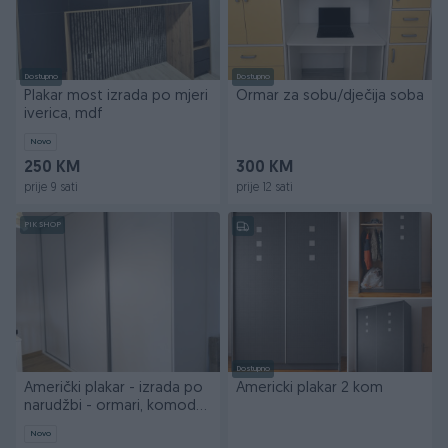
Dostupno
Dostupno
Plakar most izrada po mjeri
Ormar za sobu/dječija soba
iverica, mdf
Novo
250 KM
300 KM
prije 9 sati
prije 12 sati
PIK SHOP
Dostupno
Američki plakar - izrada po
Americki plakar 2 kom
narudžbi - ormari, komode,
ormar
Novo