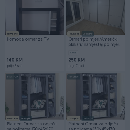
Izdvojeno
Izdvojeno
Dostupno
Komoda ormar za TV
Ormari po mjeri/Američki
plakari/ namještaj po mjeri-
250/m2
Novo
140 KM
250 KM
prije 5 sati
prije 7 sati
PIK SHOP
PIK SHOP
Izdvojeno
Dostupno
Izdvojeno
Dostupno
Platneni Ormar za odječu
Platneni Ormar za odječu
sa policama 130x45x170
sa policama 130x45x170