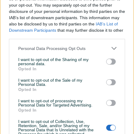
your opt-out. You may separately opt-out of the further
disclosure of your personal information by third parties on the
IAB’s list of downstream participants. This information may
Dostupno
komoda na prodaju
Ugradbeni ormar
also be disclosed by us to third parties on the
IAB’s List of
Downstream Participants
that may further disclose it to other
third parties.
180 KM
500 KM
Personal Data Processing Opt Outs
prije 16 sati
prije 16 sati
I want to opt-out of the Sharing of my
PIK SHOP
PIK SHOP
personal data.
Opted In
I want to opt-out of the Sale of my
Personal Data.
Opted In
I want to opt-out of processing my
Personal Data for Targeted Advertising.
Opted In
Ormar VARADERO 3K1F1O
Ormar Helen 3K
I want to opt-out of Collection, Use,
Novo
Novo
Retention, Sale, and/or Sharing of my
Personal Data that Is Unrelated with the
429 KM
465 KM