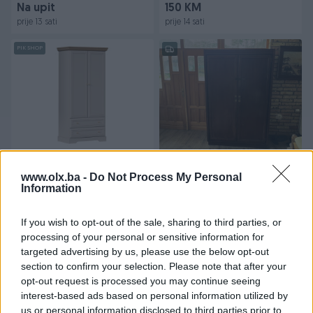
Na upit
150 KM
prije 13 sati
prije 14 sati
PIK SHOP
Sistem Kora plus KS1 ormar
Ormar drveni vintage
kašmir/artisan
www.olx.ba -
Do Not Process My Personal
Information
Novo
499 KM
200 KM
If you wish to opt-out of the sale, sharing to third parties, or
prije 14 sati
prije 15 sati
processing of your personal or sensitive information for
targeted advertising by us, please use the below opt-out
section to confirm your selection. Please note that after your
opt-out request is processed you may continue seeing
interest-based ads based on personal information utilized by
us or personal information disclosed to third parties prior to