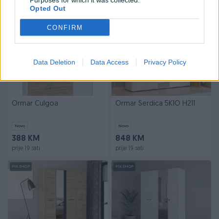
Purposes for which it was collected.
prije 19 sati
prije 19 sati
Opted Out
PIK SHOP
PIK SHOP
CONFIRM
Data Deletion
Data Access
Privacy Policy
Ormar Culgoa
Ormar Serdica 5K1O H211
Novo
Novo
388 KM
848 KM
prije 19 sati
prije 19 sati
PIK SHOP
PIK SHOP