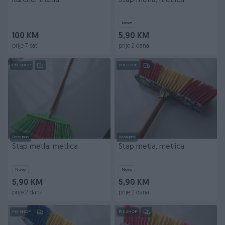
Karcher metla
Štap metla, metlica
Novo
100 KM
5,90 KM
prije 7 sati
prije 2 dana
PIK SHOP
PIK SHOP
Dostupno
Dostupno
Štap metla, metlica
Štap metla, metlica
Novo
Novo
5,90 KM
5,90 KM
prije 2 dana
prije 2 dana
PIK SHOP
PIK SHOP