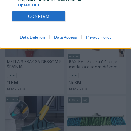
Purposes for which it was collected.
prije 5 dana
prije 6 dana
Opted Out
PIK SHOP
PIK SHOP
CONFIRM
Data Deletion
Data Access
Privacy Policy
Dostupno
METLA SJERAK SA DRŠKOM 5
BAXI.BA - Set za čišćenje -
ŠIVANJA
metla sa dugom drškom i
lopaticom
Novo
Novo
11 KM
15 KM
prije 6 dana
prije 6 dana
PIK SHOP
PIK SHOP