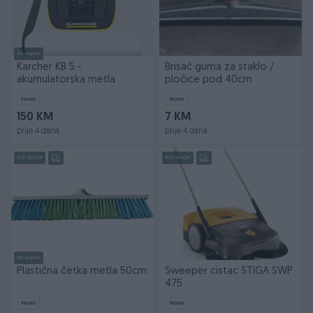
Dostupno
Karcher KB 5 -
Brisač guma za staklo /
akumulatorska metla
pločice pod 40cm
Novo
Novo
150 KM
7 KM
prije 4 dana
prije 4 dana
PIK SHOP
PIK SHOP
Dostupno
Plastična četka metla 50cm
Sweeper cistac STIGA SWP
475
Novo
Novo