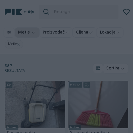
Metle
Proizvođač
Cijena
Lokacija
Metle
387
Sortiraj
REZULTATA
PIK SHOP
Dostupno
Dostupno