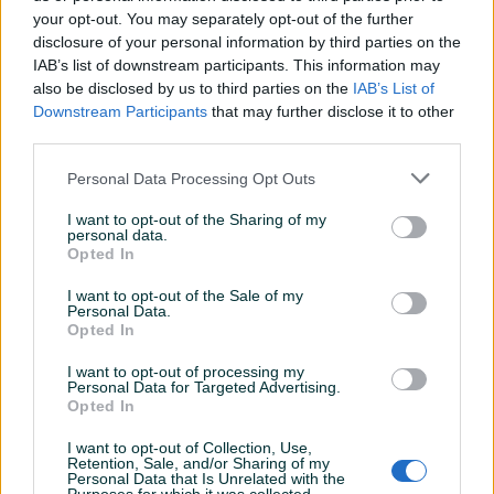
your opt-out. You may separately opt-out of the further
disclosure of your personal information by third parties on the
IAB’s list of downstream participants. This information may
Dostupno
Dostupno
METLA MALA 3 VEZA S
LOPATICA S GUMOM
also be disclosed by us to third parties on the
IAB’s List of
DRŠKOM
CRVENA
Downstream Participants
that may further disclose it to other
third parties.
Novo
Novo
8 KM
3 KM
Personal Data Processing Opt Outs
prije 5 dana
prije 5 dana
I want to opt-out of the Sharing of my
PIK SHOP
PIK SHOP
personal data.
Opted In
I want to opt-out of the Sale of my
Personal Data.
Opted In
I want to opt-out of processing my
Personal Data for Targeted Advertising.
Dostupno
Opted In
LOPATICA POCINČANA S
Metla četka sa drškm
RUČKOM
400mm
I want to opt-out of Collection, Use,
Novo
Novo
Retention, Sale, and/or Sharing of my
Personal Data that Is Unrelated with the
9 KM
14,30 KM