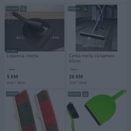
PIK SHOP
PIK SHOP
Dostupno
Lopatica i metla
Četka metla za kamion
60cm
Novo
Novo
5 KM
26 KM
prije 7 dana
prije 7 dana
PIK SHOP
PIK SHOP