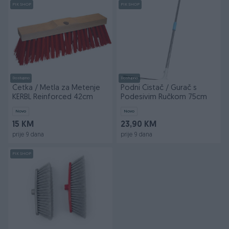
PIK SHOP
PIK SHOP
Dostupno
Dostupno
Četka / Metla za Metenje
Podni Čistač / Gurač s
KERBL Reinforced 42cm
Podesivim Ručkom 75cm
Novo
Novo
15 KM
23,90 KM
prije 9 dana
prije 9 dana
PIK SHOP