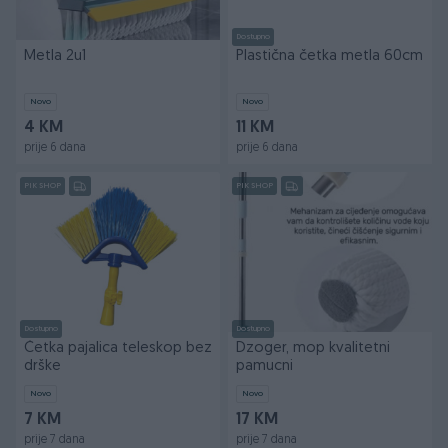
Dostupno
Metla 2u1
Plastična četka metla 60cm
Novo
Novo
4 KM
11 KM
prije 6 dana
prije 6 dana
PIK SHOP
PIK SHOP
Dostupno
Dostupno
Četka pajalica teleskop bez
Dzoger, mop kvalitetni
drške
pamucni
Novo
Novo
7 KM
17 KM
prije 7 dana
prije 7 dana