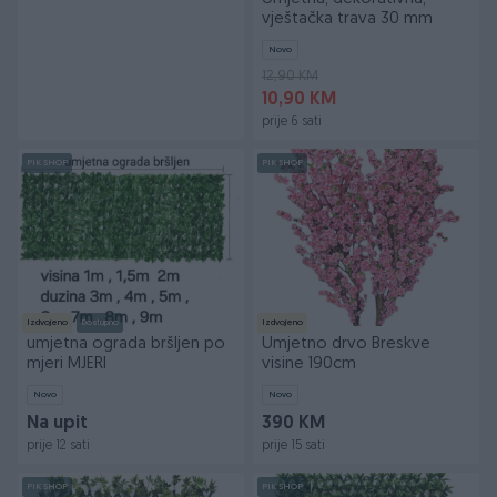
vještačka trava 30 mm
Novo
12,90 KM
10,90 KM
prije 6 sati
PIK SHOP
PIK SHOP
Izdvojeno
Dostupno
Izdvojeno
umjetna ograda bršljen po
Umjetno drvo Breskve
mjeri MJERI
visine 190cm
Novo
Novo
Na upit
390 KM
prije 12 sati
prije 15 sati
PIK SHOP
PIK SHOP