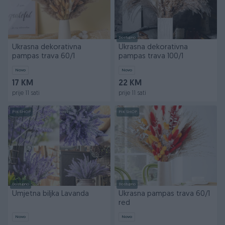
Dostupno
Ukrasna dekorativna
Ukrasna dekorativna
pampas trava 60/1
pampas trava 100/1
Novo
Novo
17 KM
22 KM
prije 11 sati
prije 11 sati
PIK SHOP
PIK SHOP
Dostupno
Dostupno
Umjetna biljka Lavanda
Ukrasna pampas trava 60/1
red
Novo
Novo