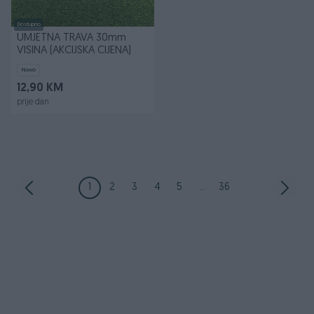
Dostupno
UMJETNA TRAVA 30mm
VISINA (AKCIJSKA CIJENA)
Novo
12,90 KM
prije dan
1
2
3
4
5
...
36