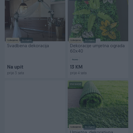
Izdvojeno
Dostupno
Izdvojeno
Dostupno
Svadbena dekoracija
Dekoracije umjetna ograda
60x40
Novo
Na upit
13 KM
prije 3 sata
prije 4 sata
PIK SHOP
Izdvojeno
Dostupno
Umjetna, dekorativna,