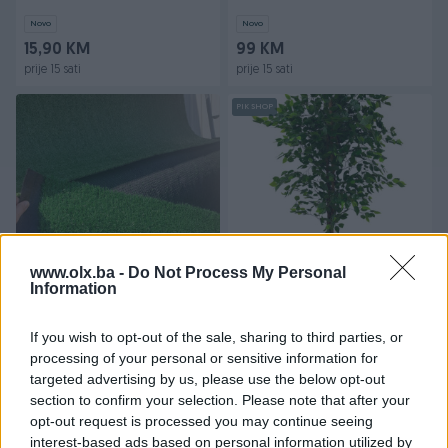
Novo
Novo
15,90 KM
99 KM
prije 15 sati
prije 15 sati
PIK SHOP
Izdvojeno
Dostupno
Izdvojeno
Vjestacka umjetna trava
Umjetno vještačko ukrasno
www.olx.ba -
Do Not Process My Personal
Information
10mm i 20mm / vještačka
drvo benjamin dekoracija
trava
1,8 m
Novo
Novo
If you wish to opt-out of the sale, sharing to third parties, or
9,90 KM
145 KM
processing of your personal or sensitive information for
prije 19 sati
prije 5 dana
targeted advertising by us, please use the below opt-out
section to confirm your selection. Please note that after your
PIK SHOP
PIK SHOP
opt-out request is processed you may continue seeing
interest-based ads based on personal information utilized by