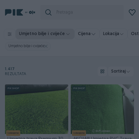
Osta
Umjetno bilje i cvijeće
Cijena
Lokacija
Umjetno bilje i cvijeće
1.417
Sortiraj
REZULTATA
PIK SHOP
PIK SHOP
Izdvojeno
Izdvojeno