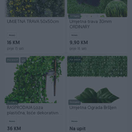
Dostupno
UMJETNA TRAVA 50x50cm
Umjetna trava 30mm
ORDINARY
Novo
Novo
16 KM
9,90 KM
prije 15 sati
prije 16 sati
PIK SHOP
PIK SHOP
Dostupno
Dostupno
RASPRODAJA Loza
Umjetna Ograda Bršljen
plastična, lisće dekorativno
- loza 24 buntova
Novo
Novo
36 KM
Na upit