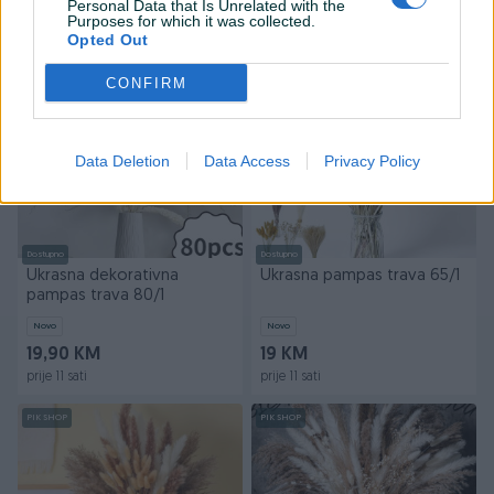
Personal Data that Is Unrelated with the
Purposes for which it was collected.
20 KM
120 KM
Opted Out
prije 4 sata
prije 6 sati
CONFIRM
PIK SHOP
PIK SHOP
Data Deletion
Data Access
Privacy Policy
Dostupno
Dostupno
Ukrasna dekorativna
Ukrasna pampas trava 65/1
pampas trava 80/1
Novo
Novo
19,90 KM
19 KM
prije 11 sati
prije 11 sati
PIK SHOP
PIK SHOP