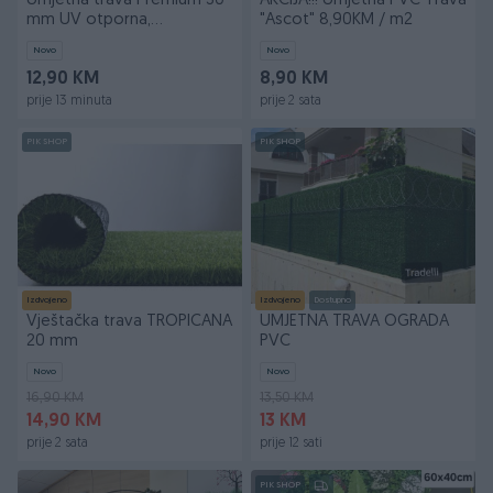
Umjetna trava Premium 30
AKCIJA!!! Umjetna PVC Trava
mm UV otporna,
"Ascot" 8,90KM / m2
vodopropusna
Novo
Novo
12,90 KM
8,90 KM
prije 13 minuta
prije 2 sata
PIK SHOP
PIK SHOP
Izdvojeno
Izdvojeno
Dostupno
Vještačka trava TROPICANA
UMJETNA TRAVA OGRADA
20 mm
PVC
Novo
Novo
16,90 KM
13,50 KM
14,90 KM
13 KM
prije 2 sata
prije 12 sati
PIK SHOP