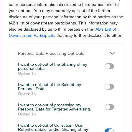
us or personal information disclosed to third parties prior to
your opt-out. You may separately opt-out of the further
disclosure of your personal information by third parties on the
IAB’s list of downstream participants. This information may
Izdvojeno
also be disclosed by us to third parties on the
Izdvojeno
IAB’s List of
Umjetna vještačka ograda
Umjetna vještačka
Downstream Participants
that may further disclose it to other
trava ZELENI ZID dekoracija
dekoracija zelenilo trava
third parties.
1m x 1m
ograda ZELENI ZID
Novo
Novo
Personal Data Processing Opt Outs
169 KM
17,50 KM
prije 7 dana
prije 11 dana
I want to opt-out of the Sharing of my
personal data.
PIK SHOP
Opted In
I want to opt-out of the Sale of my
Personal Data.
Opted In
I want to opt-out of processing my
Personal Data for Targeted Advertising.
Opted In
Dostupno
Dekorativne role za cvijeće
Fikus cvijeće
I want to opt-out of Collection, Use,
Retention, Sale, and/or Sharing of my