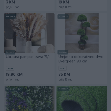
3 KM
19 KM
prije 11 sati
prije 11 sati
PIK SHOP
PIK SHOP
Dostupno
Dostupno
Ukrasna pampas trava 71/1
Umjetno dekorativno drvo
Evergreen 90 cm
Novo
Novo
19,90 KM
75 KM
prije 11 sati
prije 12 sati
PIK SHOP
PIK SHOP