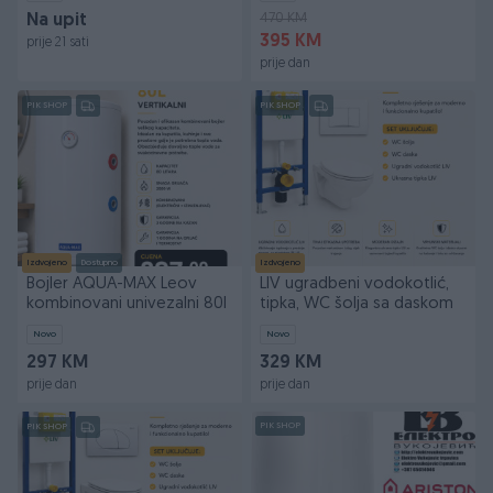
470 KM
Na upit
395 KM
prije 21 sati
prije dan
PIK SHOP
PIK SHOP
Izdvojeno
Dostupno
Izdvojeno
Bojler AQUA-MAX Leov
LIV ugradbeni vodokotlić,
kombinovani univezalni 80l
tipka, WC šolja sa daskom
Novo
Novo
297 KM
329 KM
prije dan
prije dan
PIK SHOP
PIK SHOP