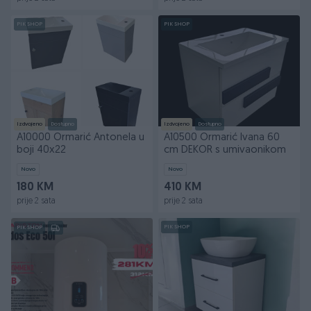
PIK SHOP
PIK SHOP
Izdvojeno
Dostupno
Izdvojeno
Dostupno
A10000 Ormarić Antonela u
A10500 Ormarić Ivana 60
boji 40x22
cm DEKOR s umivaonikom
Novo
Novo
180 KM
410 KM
prije 2 sata
prije 2 sata
PIK SHOP
PIK SHOP