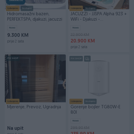
Izdvojeno
Dostupno
Izdvojeno
Dostupno
Hidromasažni bazen,
JACUZZI - JJSPA Alpha 923 +
PERFEKTSPA, djakuzi, jacuzzi
WiFi - Djakuzi -
Hidromasazni bazen
Novo
Novo
22.900 KM
9.300 KM
20.900 KM
prije 2 sata
prije 2 sata
PIK SHOP
PIK SHOP
Izdvojeno
Izdvojeno
Dostupno
Mjerenje, Prevoz, Ugradnja
Gorenje bojler TG80W-E
80l
Novo
299,90 KM
Na upit