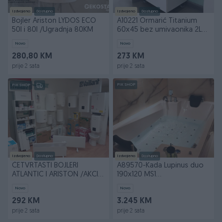
Izdvojeno
Dostupno
Izdvojeno
Dostupno
Bojler Ariston LYDOS ECO
A10221 Ormarić Titanium
50l i 80l /Ugradnja 80KM
60x45 bez umivaonika 2L
AKCIJA
Novo
Novo
280,80 KM
273 KM
prije 2 sata
prije 2 sata
PIK SHOP
PIK SHOP
Izdvojeno
Dostupno
Izdvojeno
Dostupno
ČETVRTASTI BOJLERI
A89570-Kada Lupinus duo
ATLANTIC I ARISTON /AKCIJA
190x120 MS1
-15%/UGRADNJA U KS
HIDROMASAŽNA
Novo
Novo
292 KM
3.245 KM
prije 2 sata
prije 2 sata