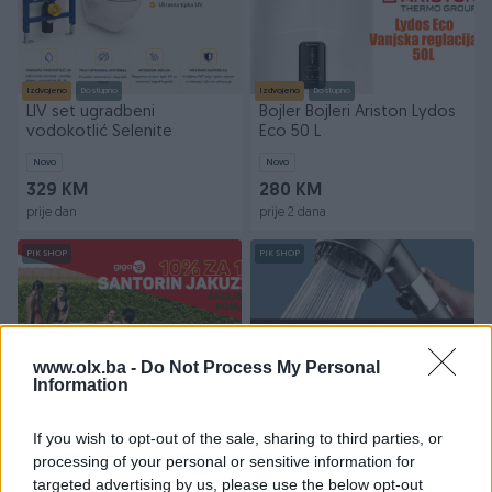
Izdvojeno
Dostupno
Izdvojeno
Dostupno
LIV set ugradbeni
Bojler Bojleri Ariston Lydos
vodokotlić Selenite
Eco 50 L
Novo
Novo
329 KM
280 KM
prije dan
prije 2 dana
PIK SHOP
PIK SHOP
www.olx.ba -
Do Not Process My Personal
Information
Izdvojeno
Izdvojeno
Dostupno
GIGA.BA SANTORIN JACUZZI
TUS GLAVA / JACI PRITISAK /
If you wish to opt-out of the sale, sharing to third parties, or
HIDROMASAŽNI BAZEN SA
USTEDA VODE UNIVERZALNI
processing of your personal or sensitive information for
GRIJAČEM 4 OSOBE
targeted advertising by us, please use the below opt-out
Novo
Novo