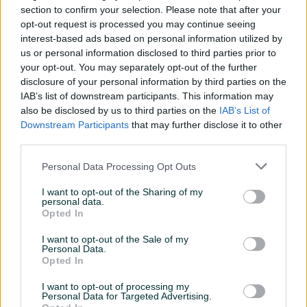
section to confirm your selection. Please note that after your
800 KM
12 KM
opt-out request is processed you may continue seeing
prije 5 dana
prije 22 minuta
interest-based ads based on personal information utilized by
us or personal information disclosed to third parties prior to
PIK SHOP
PIK SHOP
your opt-out. You may separately opt-out of the further
disclosure of your personal information by third parties on the
IAB’s list of downstream participants. This information may
also be disclosed by us to third parties on the
IAB’s List of
Downstream Participants
that may further disclose it to other
third parties.
Izdvojeno
Dostupno
Izdvojeno
Dostupno
BAZEN HIDROMASAŽNI
BAZEN HIDROMASAŽNI
Personal Data Processing Opt Outs
PURESPA TM 1.96Mx71CM
PURESPA TM DELUX
28426NP
201x201x71CM 28458
I want to opt-out of the Sharing of my
Novo
Novo
personal data.
1.550 KM
1.519 KM
Opted In
prije 31 minuta
prije 32 minuta
I want to opt-out of the Sale of my
Personal Data.
PIK SHOP
PIK SHOP
Opted In
I want to opt-out of processing my
Personal Data for Targeted Advertising.