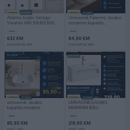
Izdvojeno
Dostupno
Izdvojeno
Dostupno
Atlantic bojler Vertigo
Umivaonik Palermo, lavabo,
Steatite WiFi 50l,80l,100l
moderno kupatilo,
BIJELI/AKCIJA
keramički lavaboi
Novo
Novo
632 KM
84,90 KM
prije jednog sata
prije jednog sata
PIK SHOP
PIK SHOP
Izdvojeno
Dostupno
Izdvojeno
Dostupno
umivaonik, lavabo,
UMIVAONIK/LAVABO
kupatilo,moderni
MERMERNI BIJELI
umivaonik,keramički
Novo
Novo
umivaonik
85,90 KM
219,90 KM
prije 2 sata
prije 2 sata