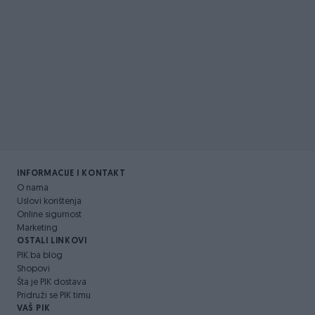
INFORMACIJE I KONTAKT
O nama
Uslovi korištenja
Online sigurnost
Marketing
OSTALI LINKOVI
PIK.ba blog
Shopovi
Šta je PIK dostava
Pridruži se PIK timu
VAŠ PIK