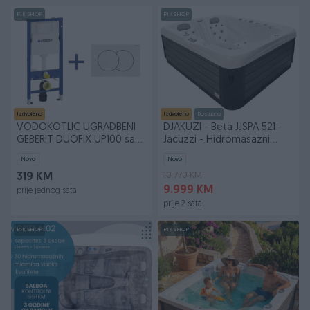
PIK SHOP
PIK SHOP
Izdvojeno
Izdvojeno
Dostupno
VODOKOTLIĆ UGRADBENI
DJAKUZI - Beta JJSPA 521 -
GEBERIT DUOFIX UP100 sa
Jacuzzi - Hidromasazni
tipkom i priborom
bazen
Novo
Novo
10.770 KM
319 KM
9.999 KM
prije jednog sata
prije 2 sata
PIK SHOP
PIK SHOP