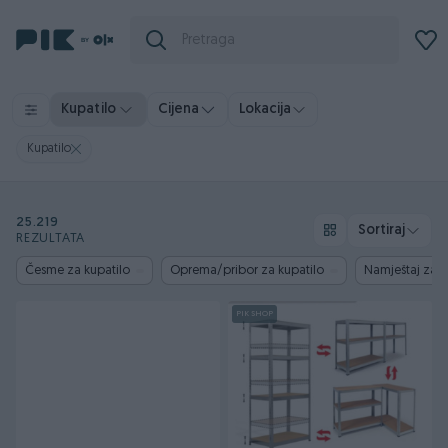
Kupatilo
Cijena
Lokacija
Kupatilo
25.219
Sortiraj
REZULTATA
Česme za kupatilo
Oprema/pribor za kupatilo
Namještaj za k
PIK SHOP