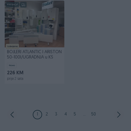
PIK SHOP
Izdvojeno
BOJLERI ATLANTIC I ARISTON
50-100l/UGRADNJA u KS
Novo
226 KM
prije 2 sata
1
2
3
4
5
...
50