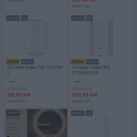
235,90 KM
prije 6 sati
prije 13 sati
PIK SHOP
PIK SHOP
Izdvojeno
Dostupno
Izdvojeno
Dostupno
Gorenje bojler 50L TG50W-
Gorenje bojler 80L
E
FTG80W-EW
Novo
Novo
269,90 KM
449,90 KM
195,90 KM
369,90 KM
prije 13 sati
prije 13 sati
PIK SHOP
PIK SHOP