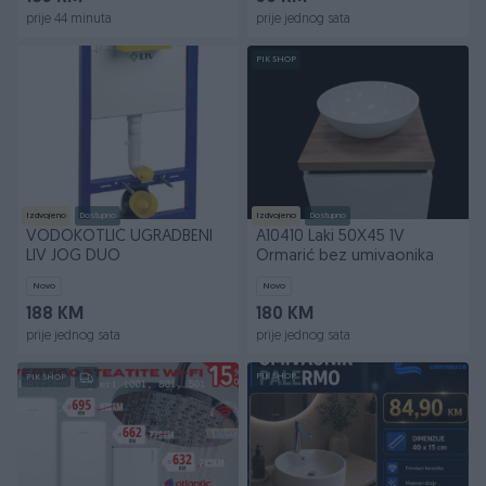
prije 44 minuta
prije jednog sata
PIK SHOP
Izdvojeno
Dostupno
Izdvojeno
Dostupno
VODOKOTLIĆ UGRADBENI
A10410 Laki 50X45 1V
LIV JOG DUO
Ormarić bez umivaonika
Novo
Novo
188 KM
180 KM
prije jednog sata
prije jednog sata
PIK SHOP
PIK SHOP