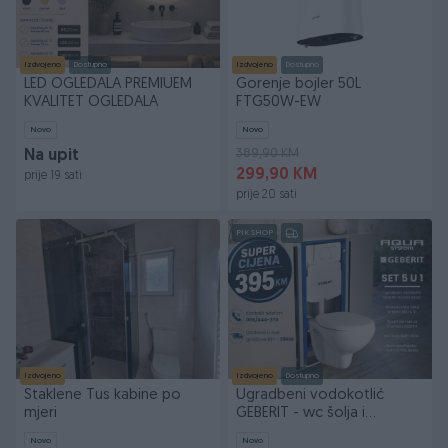
Izdvojeno
Dostupno
Izdvojeno
Dostupno
LED OGLEDALA PREMIUEM
Gorenje bojler 50L
KVALITET OGLEDALA
FTG50W-EW
Novo
Novo
389,90 KM
Na upit
299,90 KM
prije 19 sati
prije 20 sati
PIK SHOP
Izdvojeno
Izdvojeno
Dostupno
Staklene Tus kabine po
Ugradbeni vodokotlić
mjeri
GEBERIT - wc šolja i
sporospuštajuća daska
Novo
Novo