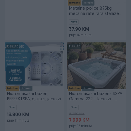
Izdvojeno
Dostupno
Metalne police 875kg
metalna rafe rafa stalaze
stalaza 180x90x40
Novo
37,90 KM
prije 14 minuta
PIK SHOP
PIK SHOP
Izdvojeno
Dostupno
Izdvojeno
Dostupno
Hidromasažni bazen,
Hidromasazni bazen- JJSPA
PERFEKTSPA, djakuzi, jacuzzi
Gamma 222 - Jacuzzi -
Djakuzi
Novo
Novo
8.250 KM
13.800 KM
7.999 KM
prije 14 minuta
prije 25 minuta