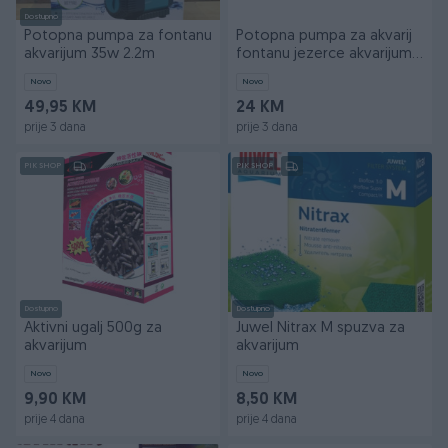
Dostupno
Potopna pumpa za fontanu
Potopna pumpa za akvarij
akvarijum 35w 2.2m
fontanu jezerce akvarijum
25w 45w 90w
Novo
Novo
49,95 KM
24 KM
prije 3 dana
prije 3 dana
PIK SHOP
PIK SHOP
Dostupno
Dostupno
Aktivni ugalj 500g za
Juwel Nitrax M spuzva za
akvarijum
akvarijum
Novo
Novo
9,90 KM
8,50 KM
prije 4 dana
prije 4 dana