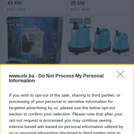
45 KM
25 KM
prije 2 dana
prije 2 dana
PIK SHOP
Dostupno
HangOn KD-5000 mini filter
Potopna pumpa za fontanu
250l/h
akvarijum jezerce 25w 40w
www.olx.ba -
Do Not Process My Personal
Information
90w
Novo
Novo
17 KM
24 KM
If you wish to opt-out of the sale, sharing to third parties, or
prije 2 dana
prije 2 dana
processing of your personal or sensitive information for
targeted advertising by us, please use the below opt-out
PIK SHOP
PIK SHOP
section to confirm your selection. Please note that after your
opt-out request is processed you may continue seeing
interest-based ads based on personal information utilized by
us or personal information disclosed to third parties prior to