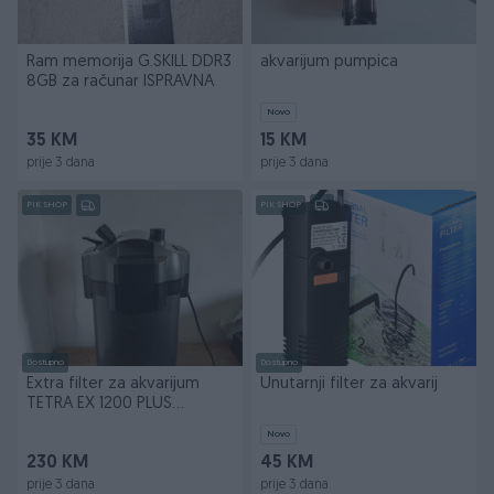
Ram memorija G.SKILL DDR3
akvarijum pumpica
8GB za računar ISPRAVNA
Novo
35 KM
15 KM
prije 3 dana
prije 3 dana
PIK SHOP
PIK SHOP
Dostupno
Dostupno
Extra filter za akvarijum
Unutarnji filter za akvarij
TETRA EX 1200 PLUS
kanister
Novo
230 KM
45 KM
prije 3 dana
prije 3 dana