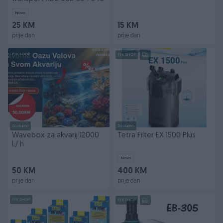
Novo
25 KM
15 KM
prije dan
prije dan
PIK SHOP
PIK SHOP
Dostupno
Dostupno
Wavebox za akvarij 12000
Tetra Filter EX 1500 Plus
L/ h
Novo
50 KM
400 KM
prije dan
prije dan
PIK SHOP
PIK SHOP