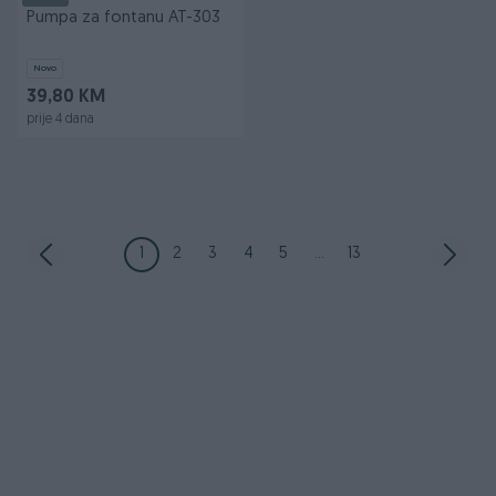
Pumpa za fontanu AT-303
Novo
39,80 KM
prije 4 dana
1
2
3
4
5
...
13