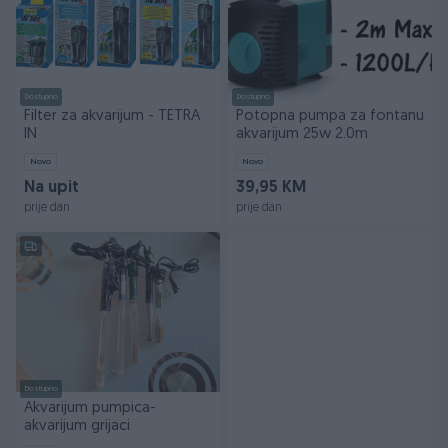
Dostupno
Dostupno
Filter za akvarijum - TETRA
Potopna pumpa za fontanu
IN
akvarijum 25w 2.0m
Novo
Novo
Na upit
39,95 KM
prije dan
prije dan
Dostupno
Akvarijum pumpica-
akvarijum grijaci