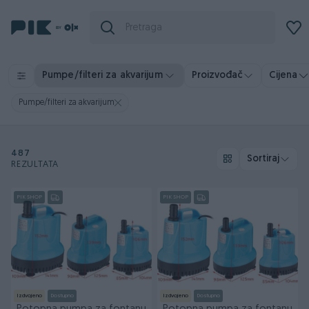
Pumpe/filteri za akvarijum
Proizvođač
Cijena
Pumpe/filteri za akvarijum
487
Sortiraj
REZULTATA
PIK SHOP
PIK SHOP
Izdvojeno
Dostupno
Izdvojeno
Dostupno