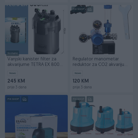
PIK SHOP
Dostupno
Vanjski kanister filter za
Regulator manometar
akvarijume TETRA EX 800
reduktor za CO2 akvarijum
PLUS
akvariji
Novo
Novo
245 KM
120 KM
prije 3 dana
prije 3 dana
PIK SHOP
PIK SHOP