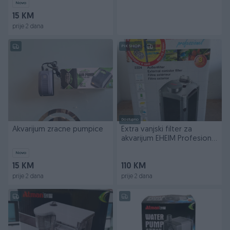
Novo
15 KM
prije 2 dana
PIK SHOP
Dostupno
Akvarijum zracne pumpice
Extra vanjski filter za
akvarijum EHEIM Profesional
2224 kanister
Novo
15 KM
110 KM
prije 2 dana
prije 2 dana