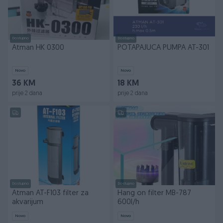
Dostupno
Dostupno
Atman HK 0300
POTAPAJUCA PUMPA AT-301
Novo
Novo
36 KM
18 KM
prije 2 dana
prije 2 dana
Dostupno
Dostupno
Atman AT-F103 filter za
Hang on filter MB-787
akvarijum
600l/h
Novo
Novo