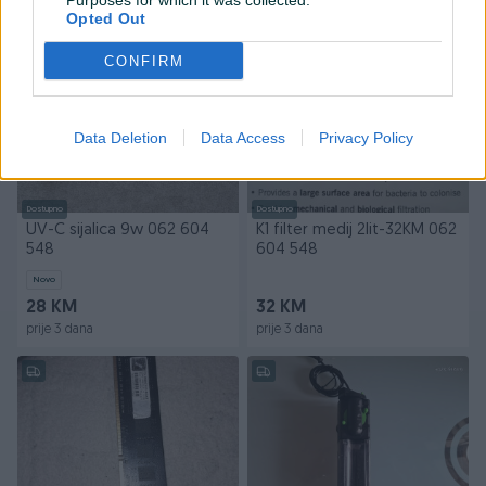
Purposes for which it was collected.
prije 3 dana
prije 3 dana
Opted Out
PIK SHOP
PIK SHOP
CONFIRM
Data Deletion
Data Access
Privacy Policy
Dostupno
Dostupno
UV-C sijalica 9w 062 604
K1 filter medij 2lit-32KM 062
548
604 548
Novo
28 KM
32 KM
prije 3 dana
prije 3 dana