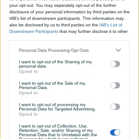
your opt-out. You may separately opt-out of the further
disclosure of your personal information by third parties on the
IAB’s list of downstream participants. This information may
Dostupno
Dostupno
Potopna pumpa za
Extra filter za akvarijum
also be disclosed by us to third parties on the
IAB’s List of
akvarijum fontanu jezerce
kanister TETRA EX 700
Downstream Participants
that may further disclose it to other
25w 40w 90w
third parties.
Novo
24 KM
100 KM
Personal Data Processing Opt Outs
prije 2 dana
prije 3 dana
I want to opt-out of the Sharing of my
PIK SHOP
PIK SHOP
personal data.
Opted In
I want to opt-out of the Sale of my
Personal Data.
Opted In
I want to opt-out of processing my
Personal Data for Targeted Advertising.
Opted In
Wave maker za fontane ili
Pumpa za fontanu ili
jezerca Emir 062 604 548
jezerce 900l/h 062 604
548
I want to opt-out of Collection, Use,
Novo
Novo
Retention, Sale, and/or Sharing of my
Personal Data that Is Unrelated with the
80 KM
55 KM