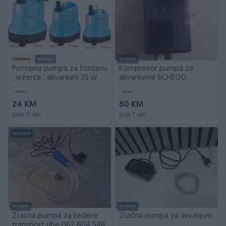
Izdvojeno
Dostupno
Dostupno
Potopna pumpa za fontanu
Kompresor pumpa za
, jezerce , akvarijum 25 w
akvarijume SCHEGO
45 w 90 w
Optimal(Njemačka)
Novo
Novo
24 KM
60 KM
prije 17 sati
prije 7 sati
PIK SHOP
Dostupno
Dostupno
Zracna pumpa za kedere
Zračna pumpa za akvarijum
transport ribe 062 604 548