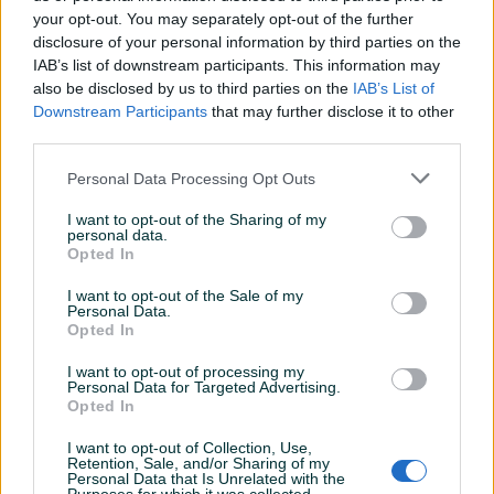
your opt-out. You may separately opt-out of the further
disclosure of your personal information by third parties on the
IAB’s list of downstream participants. This information may
Dostupno
Dostupno
Plišani krevet - udobna
Nosilica torba ruksak za
also be disclosed by us to third parties on the
IAB’s List of
kućica za mace
macke i pse
Downstream Participants
that may further disclose it to other
third parties.
Novo
Novo
35 KM
40 KM
Personal Data Processing Opt Outs
prije 2 dana
prije 2 dana
I want to opt-out of the Sharing of my
PIK SHOP
personal data.
Opted In
I want to opt-out of the Sale of my
Personal Data.
Opted In
I want to opt-out of processing my
Personal Data for Targeted Advertising.
Dostupno
Opted In
Krevet kućica za mačke sa
Kucica za mace macke pse
grebalicom grebalica za
mačku
I want to opt-out of Collection, Use,
Novo
Novo
Retention, Sale, and/or Sharing of my
Personal Data that Is Unrelated with the
25 KM
Na upit