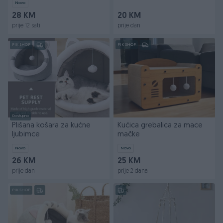
Novo
28 KM
20 KM
prije 12 sati
prije dan
PIK SHOP
PIK SHOP
Dostupno
Plišana košara za kućne
Kućica grebalica za mace
ljubimce
mačke
Novo
Novo
26 KM
25 KM
prije dan
prije 2 dana
PIK SHOP