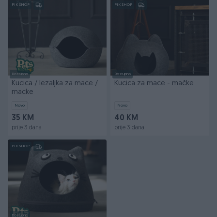
PIK SHOP
PIK SHOP
Dostupno
Dostupno
Kucica / lezaljka za mace /
Kucica za mace - mačke
macke
Novo
Novo
35 KM
40 KM
prije 3 dana
prije 3 dana
PIK SHOP
Dostupno