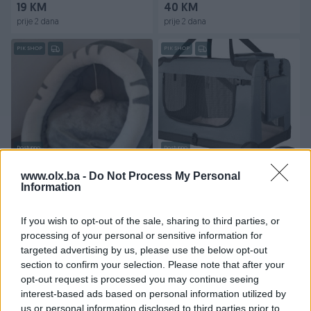
19 KM
40 KM
prije 2 dana
prije 2 dana
PIK SHOP
PIK SHOP
Dostupno
Dostupno
PLIŠANI KREVET ZA MACE-
- Sklopivi transportni box
UDOBNA KUĆICA ZA MAČKE
kućica za pse, mačke
www.olx.ba -
Do Not Process My Personal
Information
42x60x44cm
Novo
Novo
26 KM
90 KM
If you wish to opt-out of the sale, sharing to third parties, or
prije 2 dana
prije 2 dana
processing of your personal or sensitive information for
targeted advertising by us, please use the below opt-out
PIK SHOP
PIK SHOP
section to confirm your selection. Please note that after your
opt-out request is processed you may continue seeing
interest-based ads based on personal information utilized by
us or personal information disclosed to third parties prior to