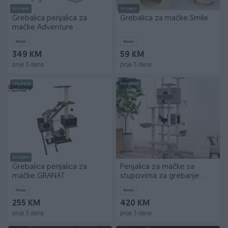
Dostupno
Dostupno
Grebalica penjalica za
Grebalica za mačke Smile
mačke Adventure
Novo
Novo
349 KM
59 KM
prije 3 dana
prije 3 dana
PIK SHOP
PIK SHOP
Dostupno
Grebalica penjalica za
Penjalica za mačke sa
mačke GRANAT
stupovima za grebanje
svjetlosiva 191 cm 17
Novo
Novo
255 KM
420 KM
prije 3 dana
prije 3 dana