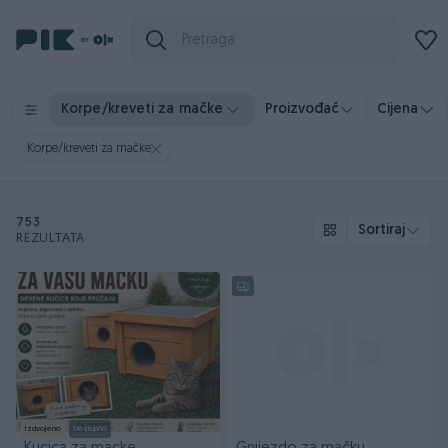
Korpe/kreveti za mačke
Proizvođač
Cijena
Korpe/kreveti za mačke
753
Sortiraj
REZULTATA
Izdvojeno
Dostupno