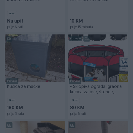
Kucica za macke
Gnijezdo za mačku
Novo
Na upit
10 KM
prije 6 sati
prije 15 minuta
PIK SHOP
Dostupno
Dostupno
Kućica za mačke
- Sklopiva ograda igraona
kućica za pse, štence,
mačke, mačiće
Novo
Novo
180 KM
80 KM
prije 3 sata
prije 6 sati