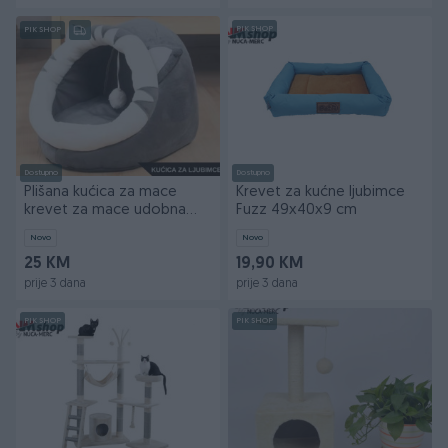
PIK SHOP
PIK SHOP
Dostupno
Dostupno
Plišana kućica za mace
Krevet za kućne ljubimce
krevet za mace udobna
Fuzz 49x40x9 cm
kućica
Novo
Novo
25 KM
19,90 KM
prije 3 dana
prije 3 dana
PIK SHOP
PIK SHOP