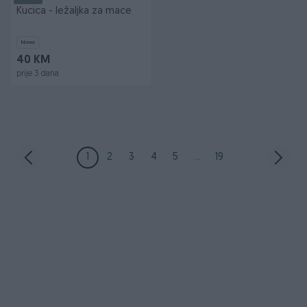
Kucica - ležaljka za mace
Novo
40 KM
prije 3 dana
1
2
3
4
5
...
19