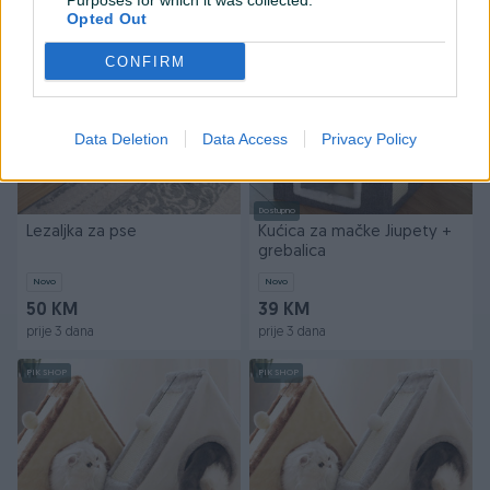
Purposes for which it was collected.
prije 2 dana
prije 3 dana
Opted Out
PIK SHOP
CONFIRM
Data Deletion
Data Access
Privacy Policy
Dostupno
Lezaljka za pse
Kućica za mačke Jiupety +
grebalica
Novo
Novo
50 KM
39 KM
prije 3 dana
prije 3 dana
PIK SHOP
PIK SHOP