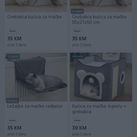
Dostupno
Grebalica kućica za mačke
Grebalica kućica za mačke
55x27x50 cm
Novo
Novo
35 KM
35 KM
prije 3 dana
prije 3 dana
PIK SHOP
PIK SHOP
Dostupno
Ležaljka za mačke radijator
Kućica za mačke Jiupety +
grebalica
Novo
Novo
35 KM
39 KM
prije 3 dana
prije 3 dana