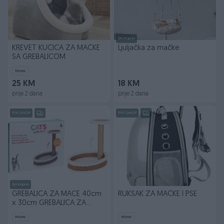
Dostupno
KREVET KUĆICA ZA MAČKE
Ljuljačka za mačke
SA GREBALICOM
Novo
25 KM
18 KM
prije 2 dana
prije 2 dana
PIK SHOP
PIK SHOP
Dostupno
GREBALICA ZA MACE 40cm
RUKSAK ZA MAČKE I PSE
x 30cm GREBALICA ZA
ZIVOTINJE
Novo
Novo